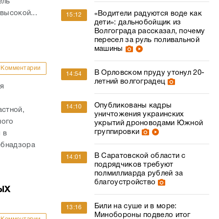
ель
высокой...
«Водители радуются воде как
15:12
дети»: дальнобойщик из
Волгограда рассказал, почему
пересел за руль поливальной
машины
Комментарии
В Орловском пруду утонул 20-
14:54
летний волгоградец
ия
Опубликованы кадры
14:10
стной,
уничтожения украинских
ного
укрытий дроноводами Южной
группировки
 в
ебнадзора
В Саратовской области с
14:01
подрядчиков требуют
полмиллиарда рублей за
благоустройство
ых
Били на суше и в море:
13:16
Минобороны подвело итог