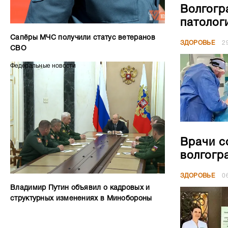
Волгогр
патолог
Сапёры МЧС получили статус ветеранов
ЗДОРОВЬЕ
2
СВО
Федеральные новости
Врачи с
волгогр
ЗДОРОВЬЕ
0
Владимир Путин объявил о кадровых и
структурных изменениях в Минобороны
РЕКЛАМА