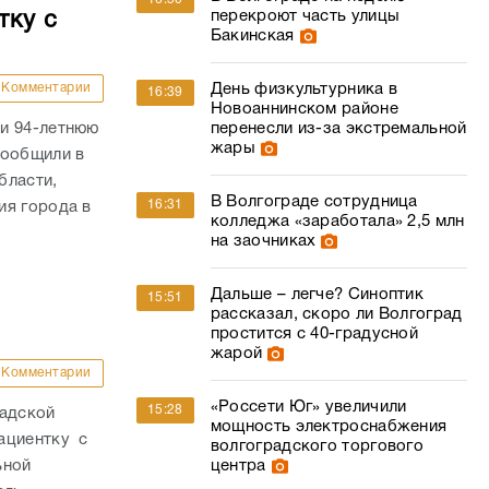
перекроют часть улицы
тку с
Бакинская
Комментарии
День физкультурника в
16:39
Новоаннинском районе
и 94-летнюю
перенесли из-за экстремальной
жары
сообщили в
бласти,
В Волгограде сотрудница
16:31
ия города в
колледжа «заработала» 2,5 млн
на заочниках
Дальше – легче? Синоптик
15:51
рассказал, скоро ли Волгоград
простится с 40-градусной
жарой
Комментарии
«Россети Юг» увеличили
15:28
радской
мощность электроснабжения
ациентку с
волгоградского торгового
ьной
центра