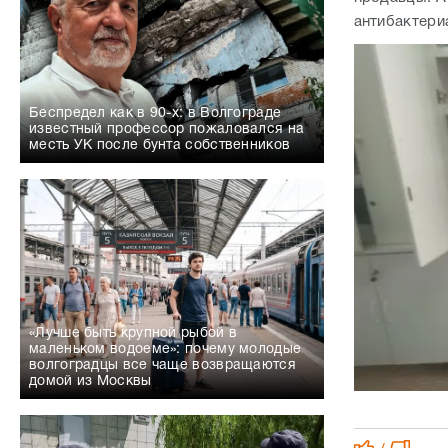
антибактери
Беспредел как в 90-х: в Волгограде
известный профессор пожаловался на
месть УК после бунта собственников
«Лучше быть крупной рыбой в
маленьком водоеме»: почему молодые
волгоградцы все чаще возвращаются
домой из Москвы