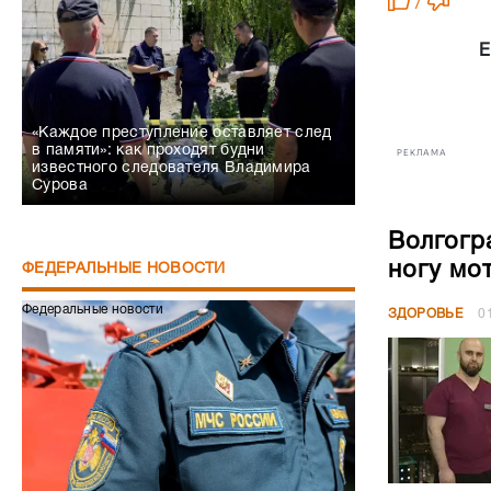
/
Е
«Каждое преступление оставляет след
в памяти»: как проходят будни
РЕКЛАМА
известного следователя Владимира
Сурова
Волгогр
ногу мо
ФЕДЕРАЛЬНЫЕ НОВОСТИ
Федеральные новости
ЗДОРОВЬЕ
0