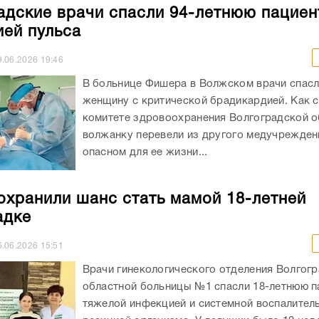
адские врачи спасли 94-летнюю пациен
ией пульса
9.06.2026
19:46
В больнице Фишера в Волжском врачи спасл
женщину с критической брадикардией. Как 
комитете здровоохранения Волгоградской о
волжанку перевели из другого медучрежден
опасном для ее жизни...
охранили шанс стать мамой 18-летней
адке
6.06.2026
15:51
Врачи гинекологического отделения Волгог
областной больницы №1 спасли 18-летнюю п
тяжелой инфекцией и системной воспалител