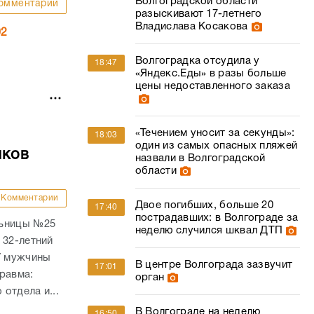
Волгоградской области
омментарии
разыскивают 17-летнего
Владислава Косакова
02
Волгоградка отсудила у
18:47
«Яндекс.Еды» в разы больше
цены недоставленного заказа
«Течением уносит за секунды»:
18:03
один из самых опасных пляжей
мков
назвали в Волгоградской
области
Комментарии
Двое погибших, больше 20
17:40
пострадавших: в Волгограде за
льницы №25
неделю случился шквал ДТП
 32-летний
У мужчины
В центре Волгограда зазвучит
17:01
равма:
орган
отдела и...
В Волгограде на неделю
16:50