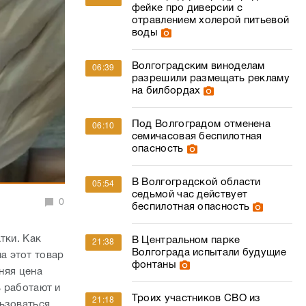
фейке про диверсии с
отравлением холерой питьевой
воды
Волгоградским виноделам
06:39
разрешили размещать рекламу
на билбордах
Под Волгоградом отменена
06:10
семичасовая беспилотная
опасность
В Волгоградской области
05:54
седьмой час действует
0
беспилотная опасность
тки. Как
В Центральном парке
21:38
Волгограда испытали будущие
а этот товар
фонтаны
няя цена
ь работают и
Троих участников СВО из
21:18
льзоваться