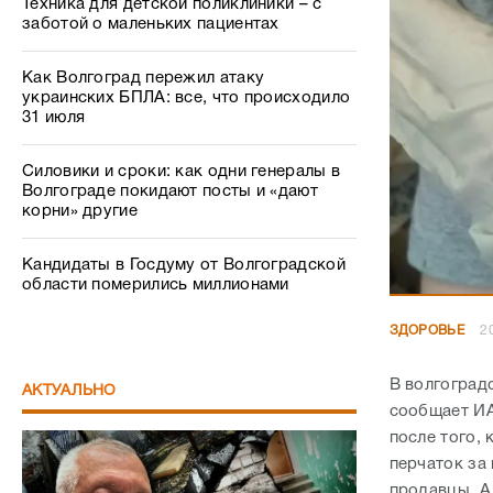
Техника для детской поликлиники – с
заботой о маленьких пациентах
Как Волгоград пережил атаку
украинских БПЛА: все, что происходило
31 июля
Силовики и сроки: как одни генералы в
Волгограде покидают посты и «дают
корни» другие
Кандидаты в Госдуму от Волгоградской
области померились миллионами
ЗДОРОВЬЕ
2
В волгоград
АКТУАЛЬНО
сообщает ИА
после того, 
перчаток за 
продавцы. А