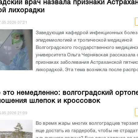
адский врач назвала признаки Астраха
ой лихорадки
7.05.2026
07:21
Заведующая кафедрой инфекционных болез
эпидемиологией и тропической медициной
Волгоградского государственного медицинс
университета Ольга Чернявская рассказала 
признаках заболевания Астраханской пятни
лихорадкой. Эта тема возникла после распр
 это немедленно: волгоградский ортопе
ношения шлепок и кроссовок
4.05.2026
21:09
Во время жары многих волгоградцев терзает
еще достать из гардероба, чтобы не страдат