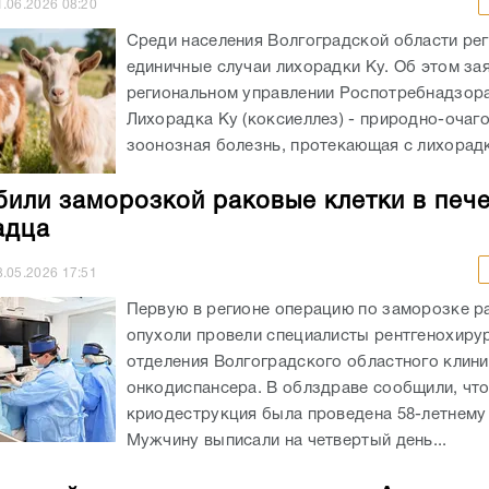
1.06.2026
08:20
Среди населения Волгоградской области ре
единичные случаи лихорадки Ку. Об этом за
региональном управлении Роспотребнадзор
Лихорадка Ку (коксиеллез) - природно-очаг
зоонозная болезнь, протекающая с лихорадко
били заморозкой раковые клетки в печ
адца
8.05.2026
17:51
Первую в регионе операцию по заморозке р
опухоли провели специалисты рентгенохиру
отделения Волгоградского областного клин
онкодиспансера. В облздраве сообщили, чт
криодеструкция была проведена 58-летнему 
Мужчину выписали на четвертый день...