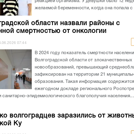
реакцией организма. У девушки было 12 нед
желаемой беременности, когда она попала с 
градской области назвали районы с
ной смертностью от онкологии
6.06.2026
07:44
В 2024 году показатель смертности населен
Волгоградской области от злокачественных
новообразований, превышающий среднеобла
зафиксирован на территории 21 муниципаль
образования. Такая информация содержится
ежегодном докладе регионального Роспотр
и санитарно-эпидемиологического благополучия населения...
ко волгоградцев заразились от животн
кой Ку