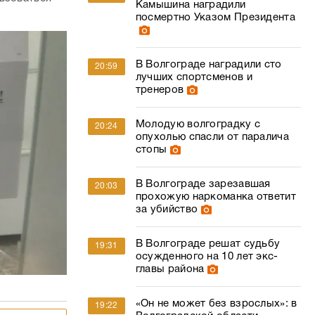
Камышина наградили
посмертно Указом Президента
В Волгограде наградили сто
20:59
лучших спортсменов и
тренеров
Молодую волгоградку с
20:24
опухолью спасли от паралича
стопы
В Волгограде зарезавшая
20:03
прохожую наркоманка ответит
за убийство
В Волгограде решат судьбу
19:31
осужденного на 10 лет экс-
главы района
«Он не может без взрослых»: в
19:22