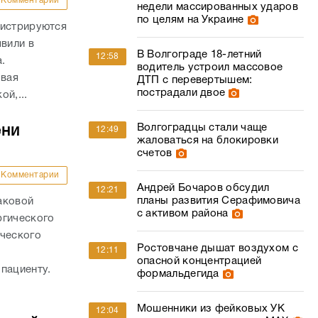
Комментарии
недели массированных ударов
по целям на Украине
гистрируются
явили в
В Волгограде 18-летний
12:58
а.
водитель устроил массовое
овая
ДТП с перевертышем:
пострадали двое
й,...
Волгоградцы стали чаще
ени
12:49
жаловаться на блокировки
счетов
Комментарии
Андрей Бочаров обсудил
12:21
планы развития Серафимовича
аковой
с активом района
ргического
ического
Ростовчане дышат воздухом с
12:11
о
опасной концентрацией
пациенту.
формальдегида
Мошенники из фейковых УК
12:04