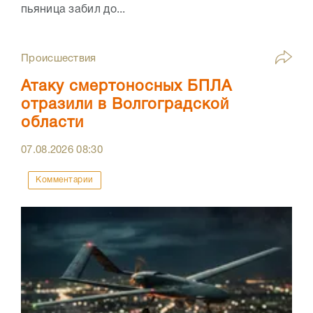
пьяница забил до...
Происшествия
Атаку смертоносных БПЛА
отразили в Волгоградской
области
07.08.2026
08:30
Комментарии