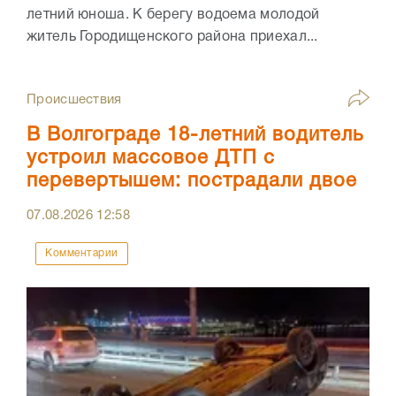
летний юноша. К берегу водоема молодой
житель Городищенского района приехал...
Происшествия
В Волгограде 18-летний водитель
устроил массовое ДТП с
перевертышем: пострадали двое
07.08.2026
12:58
Комментарии