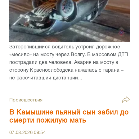
Заторопившийся водитель устроил дорожное
«месиво» на мосту через Волгу. В массовом ДТП
пострадали два человека. Авария на мосту в
сторону Краснослободска началась с тарана –
не рассчитавший дистанции...
Происшествия
В Камышине пьяный сын забил до
смерти пожилую мать
07.08.2026
09:54