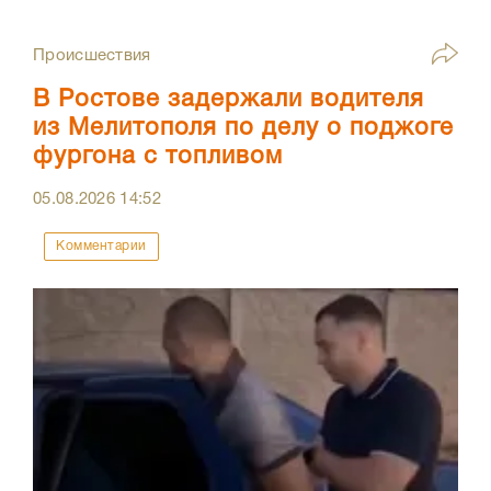
Происшествия
В Ростове задержали водителя
из Мелитополя по делу о поджоге
фургона с топливом
05.08.2026
14:52
Комментарии