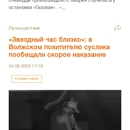
очевидцы произошедшего, авария случилась у
остановки «Газовая». –...
Происшествия
«Звездный час близко»: в
Волжском похитителю суслика
пообещали скорое наказание
04.08.2026
17:19
Комментарии