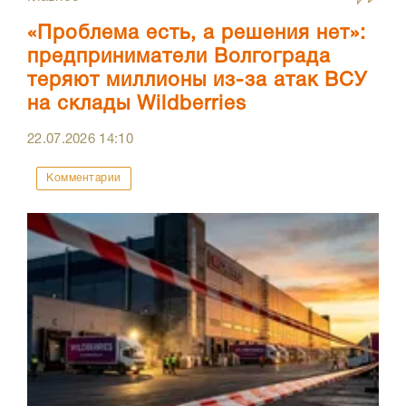
«Проблема есть, а решения нет»:
предприниматели Волгограда
теряют миллионы из-за атак ВСУ
на склады Wildberries
22.07.2026
14:10
Комментарии