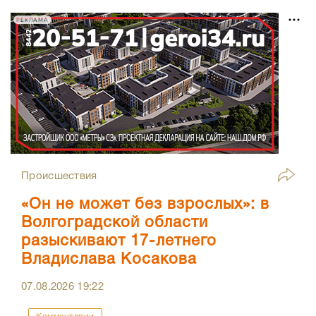
РЕКЛАМА
Происшествия
«Он не может без взрослых»: в
Волгоградской области
разыскивают 17-летнего
Владислава Косакова
07.08.2026
19:22