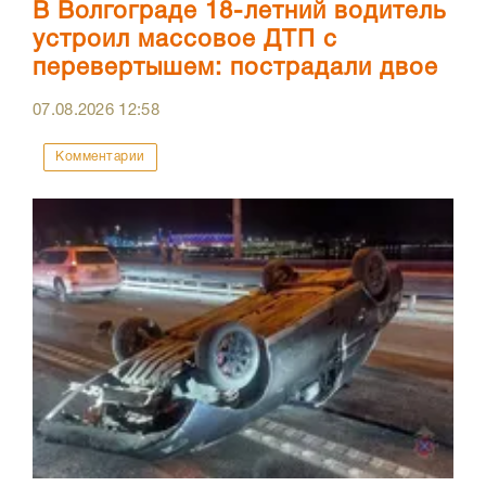
В Волгограде 18-летний водитель
устроил массовое ДТП с
перевертышем: пострадали двое
07.08.2026
12:58
Комментарии