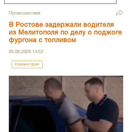
Происшествия
В Ростове задержали водителя
из Мелитополя по делу о поджоге
фургона с топливом
05.08.2026
14:52
Комментарии