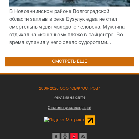
В Новоаннинском районе Волгоградской
области заплыв в реке Бузулук едва не стал
смертельным для молодого человека. Мужчина
отдыхал на «кошачьем» пляже в райцентре. Во
время купания у него свело судорогами...
СМОТРЕТЬ ЕЩЁ
2006-2026 ООО "СВЖ"ОСТРОВ"
Реклама на сайте
Системы рекомендаций