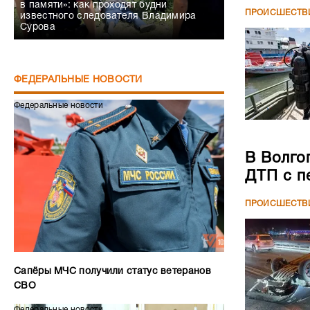
в памяти»: как проходят будни
ПРОИСШЕСТВ
известного следователя Владимира
Сурова
ФЕДЕРАЛЬНЫЕ НОВОСТИ
Федеральные новости
В Волго
ДТП с п
ПРОИСШЕСТВ
Сапёры МЧС получили статус ветеранов
СВО
Федеральные новости