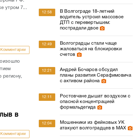
бороны РФ.
е утром 7...
В Волгограде 18-летний
12:58
водитель устроил массовое
ДТП с перевертышем:
пострадали двое
Волгоградцы стали чаще
12:49
жаловаться на блокировки
Комментарии
счетов
роизошло
стием
Андрей Бочаров обсудил
12:21
планы развития Серафимовича
 региону,
с активом района
Ростовчане дышат воздухом с
12:11
опасной концентрацией
формальдегида
лыв в
Мошенники из фейковых УК
12:04
атакуют волгоградцев в МАХ
Комментарии