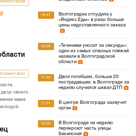
омментарии
02
Волгоградка отсудила у
18:47
«Яндекс.Еды» в разы больше
цены недоставленного заказа
«Течением уносит за секунды»:
18:03
один из самых опасных пляжей
области
назвали в Волгоградской
области
Комментарии
Двое погибших, больше 20
17:40
пострадавших: в Волгограде за
ласти.
неделю случился шквал ДТП
 двор своего
иемная мама
В центре Волгограда зазвучит
17:01
 молодой
орган
В Волгограде на неделю
16:50
перекроют часть улицы
дец
Бакинская