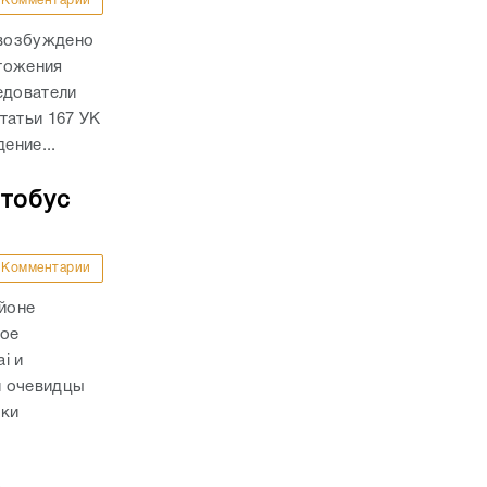
Комментарии
 возбуждено
тожения
едователи
татьи 167 УК
ение...
втобус
Комментарии
айоне
ное
i и
и очевидцы
вки