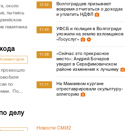
Волгоградцев призывают
12:02
та, около
вовремя отчитаться о доходах
ыв, пытаясь
и уплатить НДФЛ
оармейском
ив памятника
УФСБ и полиция в Волгограде
11:40
уложили на землю взломщиков
«Госуслуг»
ехода
«Сейчас это прекрасное
11:28
место»: Андрей Бочаров
Комментарии
увидел в Серафимовичском
районе изменения к лучшему
и произошло
томобиля
На Мамаевом кургане
сии по
11:11
отреставрировали скульптуру-
рмии. По...
аллегорию
по делу
Новости СМИ2