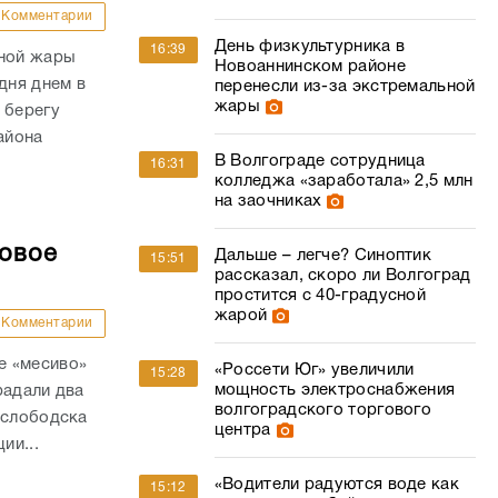
Комментарии
День физкультурника в
16:39
сной жары
Новоаннинском районе
дня днем в
перенесли из-за экстремальной
жары
 берегу
айона
В Волгограде сотрудница
16:31
колледжа «заработала» 2,5 млн
на заочниках
совое
Дальше – легче? Синоптик
15:51
рассказал, скоро ли Волгоград
простится с 40-градусной
жарой
Комментарии
е «месиво»
«Россети Юг» увеличили
15:28
мощность электроснабжения
радали два
волгоградского торгового
ослободска
центра
ии...
«Водители радуются воде как
15:12