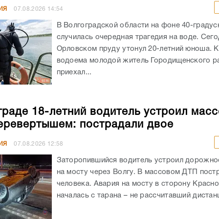
ИЯ
07.08.2026
14:54
В Волгоградской области на фоне 40-граду
случилась очередная трагедия на воде. Сего
Орловском пруду утонул 20-летний юноша. К
водоема молодой житель Городищенского р
приехал...
граде 18-летний водитель устроил мас
еревертышем: пострадали двое
ИЯ
07.08.2026
12:58
Заторопившийся водитель устроил дорожно
на мосту через Волгу. В массовом ДТП пост
человека. Авария на мосту в сторону Красн
началась с тарана – не рассчитавший дистанц