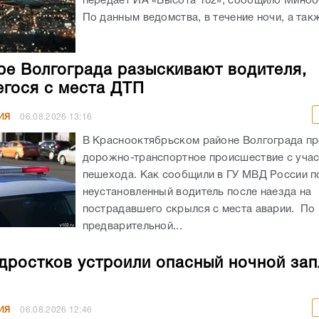
передает ИА «Высота 102», сообщило Мино
По данным ведомства, в течение ночи, а такж
ре Волгограда разыскивают водителя,
гося с места ДТП
ИЯ
06.08.2026
13:16
В Краснооктябрьском районе Волгограда п
дорожно-транспортное происшествие с уча
пешехода. Как сообщили в ГУ МВД России по
неустановленный водитель после наезда на
пострадавшего скрылся с места аварии. По
предварительной...
дростков устроили опасный ночной зап
ИЯ
06.08.2026
12:46