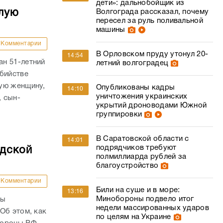
дети»: дальнобойщик из
лую
Волгограда рассказал, почему
пересел за руль поливальной
машины
Комментарии
В Орловском пруду утонул 20-
14:54
н 51-летний
летний волгоградец
убийстве
ую женщину,
Опубликованы кадры
14:10
уничтожения украинских
, сын-
укрытий дроноводами Южной
группировки
В Саратовской области с
14:01
подрядчиков требуют
адской
полмиллиарда рублей за
благоустройство
Комментарии
Били на суше и в море:
13:16
Минобороны подвело итог
ны
недели массированных ударов
Об этом, как
по целям на Украине