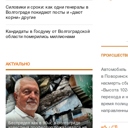
Силовики и сроки: как одни генералы в
Волгограде покидают посты и «дают
корни» другие
Кандидаты в Госдуму от Волгоградской
области померились миллионами
ПРОИСШЕСТВ
АКТУАЛЬНО
Автомобиль 
в Поворинск
насмерть сб
«Высота 102
перехода и 
время полиц
направленны
Беспредел как в 90-х: в Волгограде
известный профессор пожаловался на