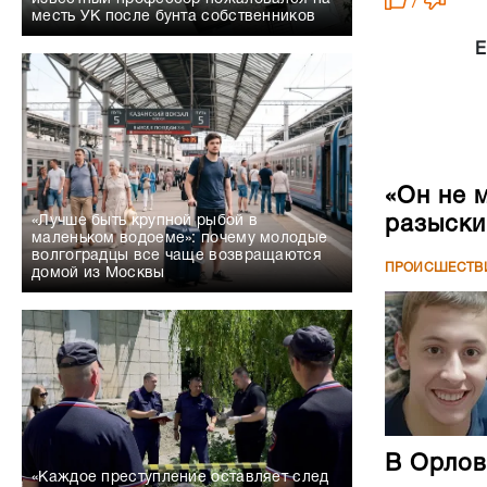
/
месть УК после бунта собственников
Е
«Он не 
разыски
«Лучше быть крупной рыбой в
маленьком водоеме»: почему молодые
волгоградцы все чаще возвращаются
ПРОИСШЕСТВ
домой из Москвы
В Орлов
«Каждое преступление оставляет след