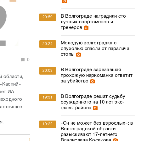
В Волгограде наградили сто
20:59
лучших спортсменов и
тренеров
Молодую волгоградку с
20:24
опухолью спасли от паралича
стопы
0
В Волгограде зарезавшая
20:03
прохожую наркоманка ответит
й области,
за убийство
 «Каспий»
ает ИА
В Волгограде решат судьбу
19:31
шеходного
осужденного на 10 лет экс-
настоящее
главы района
я.
«Он не может без взрослых»: в
19:22
Волгоградской области
разыскивают 17-летнего
Владислава Косакова