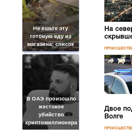
Не ешьте эту
На севе
готовую еду из
скрывше
магазина: список
ПРОИСШЕСТВ
В ОАЭ произошло
жестокое
Двое по
убийство
Волге
криптомиллионера
ПРОИСШЕСТВ