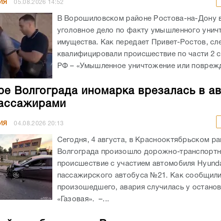
ИЯ
05.08.2026
14:52
В Ворошиловском районе Ростова-на-Дону
уголовное дело по факту умышленного унич
имущества. Как передает Привет-Ростов, сл
квалифицировали происшествие по части 2 с
РФ – «Умышленное уничтожение или поврежд
ре Волгограда иномарка врезалась в а
ассажирами
ИЯ
04.08.2026
20:13
Сегодня, 4 августа, в Краснооктябрьском р
Волгограда произошло дорожно-транспорт
происшествие с участием автомобиля Hyunda
пассажирского автобуса №21. Как сообщил
произошедшего, авария случилась у остано
«Газовая». –...