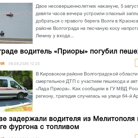
Двое несовершеннолетних накануне, 5 авгус
девяти часов вечера устроили опасный запл
добраться с правого берега Волги в Красн
районе Волгограда на песчаную косу напрот
Ленину у входа...
граде водитель «Приоры» погубил пеш
ИЯ
06.08.2026
12:23
В Кировском районе Волгоградской област
смертельное ДТП с участием пешехода и ав
«Лада Приора». Как сообщили в ГУ МВД Рос
региону, трагедия случилась на улице 64-й А
ве задержали водителя из Мелитополя 
ге фургона с топливом