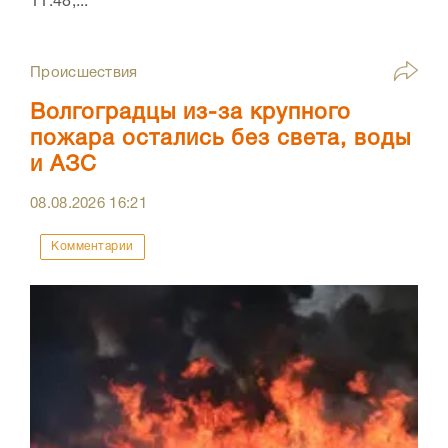
11:48,...
Происшествия
Волгоградцы из-за крупного
пожара остались без света, воды
и АЗС
08.08.2026
16:21
Комментарии