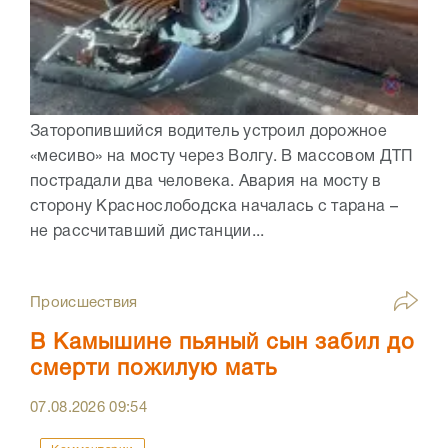
Заторопившийся водитель устроил дорожное
«месиво» на мосту через Волгу. В массовом ДТП
пострадали два человека. Авария на мосту в
сторону Краснослободска началась с тарана –
не рассчитавший дистанции...
Происшествия
В Камышине пьяный сын забил до
смерти пожилую мать
07.08.2026
09:54