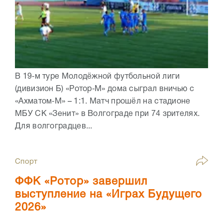
В 19‑м туре Молодёжной футбольной лиги
(дивизион Б) «Ротор‑М» дома сыграл вничью с
«Ахматом‑М» – 1:1. Матч прошёл на стадионе
МБУ СК «Зенит» в Волгограде при 74 зрителях.
Для волгоградцев...
Спорт
ФФК «Ротор» завершил
выступление на «Играх Будущего
2026»