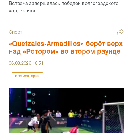
Встреча завершилась победой волгоградского
коллектива...
Спорт
«Quetzales‑Armadillos» берёт верх
над «Ротором» во втором раунде
06.08.2026
18:51
Комментарии