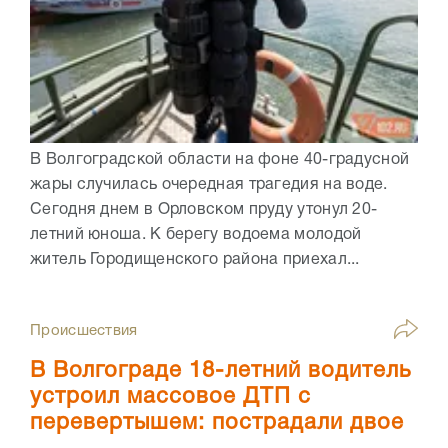
В Волгоградской области на фоне 40-градусной
жары случилась очередная трагедия на воде.
Сегодня днем в Орловском пруду утонул 20-
летний юноша. К берегу водоема молодой
житель Городищенского района приехал...
Происшествия
В Волгограде 18-летний водитель
устроил массовое ДТП с
перевертышем: пострадали двое