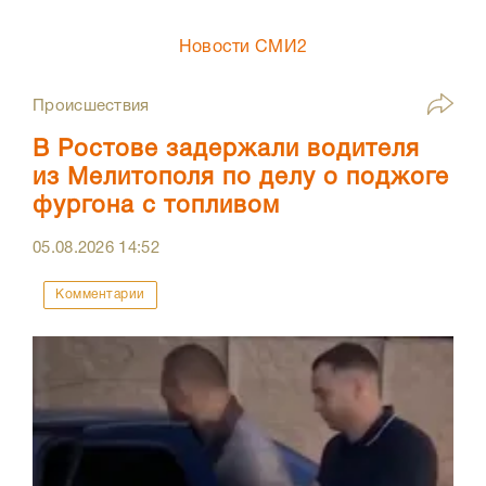
Новости СМИ2
Происшествия
В Ростове задержали водителя
из Мелитополя по делу о поджоге
фургона с топливом
05.08.2026
14:52
Комментарии