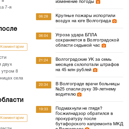
 в
изменение погоды
а 7-я
Крупные пожары испортили
06:28
воздух на юге Волгограда
после
Угроза удара БПЛА
06:04
сохраняется в Волгоградской
области седьмой час
Комментарии
сти
Волгоградские УК за семь
21:24
и двух
месяцев схлопотали штрафов
на 45 млн рублей
 утром 8
аницах села
В Волгограде врачи больницы
20:34
№25 спасли руку 39-летнему
водителю
области
Подмахнули не глядя?
19:33
Госжилнадзор обратился в
Комментарии
прокуратуру после
бутафорского капремонта МКД
ласти.