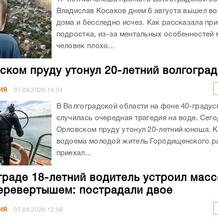
Владислав Косаков днем 6 августа вышел во
дома и бесследно исчез. Как рассказала пр
подростка, из-за ментальных особенностей
человек плохо...
ском пруду утонул 20-летний волгогра
ИЯ
07.08.2026
14:54
В Волгоградской области на фоне 40-граду
случилась очередная трагедия на воде. Сего
Орловском пруду утонул 20-летний юноша. К
водоема молодой житель Городищенского р
приехал...
граде 18-летний водитель устроил мас
еревертышем: пострадали двое
ИЯ
07.08.2026
12:58