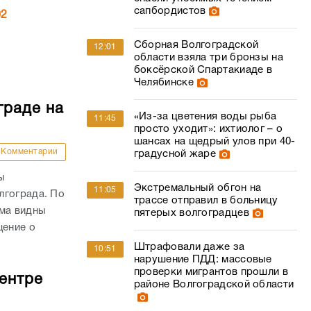
сапбордистов
02
Сборная Волгоградской
12:01
области взяла три бронзы на
боксёрской Спартакиаде в
Челябинске
граде на
«Из-за цветения воды рыба
11:45
просто уходит»: ихтиолог – о
шансах на щедрый улов при 40-
Комментарии
градусной жаре
ы
Экстремальный обгон на
11:05
лгограда. По
трассе отправил в больницу
ыма видны
пятерых волгоградцев
щение о
Штрафовали даже за
10:51
нарушение ПДД: массовые
проверки мигрантов прошли в
ентре
районе Волгоградской области