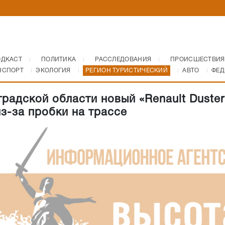
ОДКАСТ
ПОЛИТИКА
РАССЛЕДОВАНИЯ
ПРОИСШЕСТВИЯ
НСПОРТ
ЭКОЛОГИЯ
РЕГИОН ТУРИСТИЧЕСКИЙ
АВТО
ФЕД
градской области новый «Renault Duster
из-за пробки на трассе