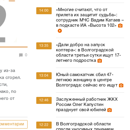
«Многие считают, что от
14:00
прилета их защитит судьба»:
сотрудник МЧС Вадим Катаев –
в подкасте ИА «Высота 102»
«Дали добро на запуск
13:35
коптера»: в Волгоградской
0
области третьи сутки ищут 17-
летнего подростка
у из-за
Юный самокатчик сбил 47-
13:04
ка сгорел.
летнюю женщину в центре
сти,
Волгограда: сейчас его ищут
нако, по
чего от
Заслуженный работник ЖКХ
12:46
России Олег Капустин
.
празднует свой юбилей
В Волгоградской области
омментарии
12:22
спасли уносимых течением