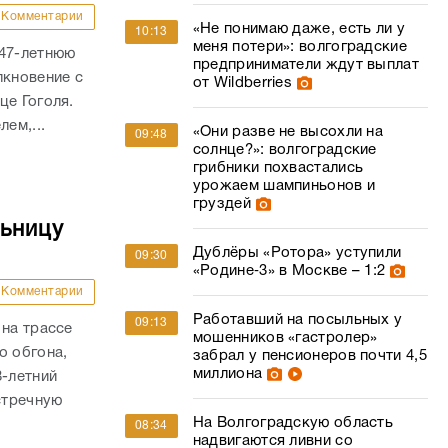
Комментарии
«Не понимаю даже, есть ли у
10:13
меня потери»: волгоградские
 47-летнюю
предприниматели ждут выплат
лкновение с
от Wildberries
це Гоголя.
ем,...
«Они разве не высохли на
09:48
солнце?»: волгоградские
грибники похвастались
урожаем шампиньонов и
груздей
льницу
Дублёры «Ротора» уступили
09:30
«Родине‑3» в Москве – 1:2
Комментарии
Работавший на посыльных у
09:13
 на трассе
мошенников «гастролер»
о обгона,
забрал у пенсионеров почти 4,5
миллиона
8-летний
стречную
На Волгоградскую область
08:34
надвигаются ливни со