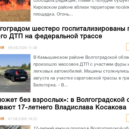
сообщала редакция, пламя с полудня бушует
Кировском районе вблизи территории посёлк
площадка. Огонь...
гоградом шестеро госпитализированы 
го ДТП на федеральной трассе
ИЯ
08.08.2026
11:38
В Камышинском районе Волгоградской обла
произошло массовое ДТП с участием фуры 
легковых автомобилей. Машины столкнулись
августа на участке саратовской трассы в гр
Белогорка. - В...
может без взрослых»: в Волгоградской 
вают 17-летнего Владислава Косакова
ИЯ
07.08.2026
19:22
17-летний юноша пропал в Волгоградской об