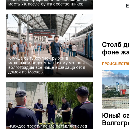
месть УК после бунта собственников
Е
Столб д
фоне жа
«Лучше быть крупной рыбой в
маленьком водоеме»: почему молодые
ПРОИСШЕСТВ
волгоградцы все чаще возвращаются
домой из Москвы
Юный са
Волгогр
«Каждое преступление оставляет след