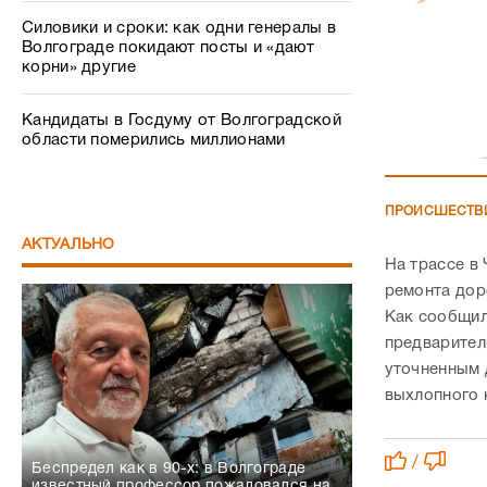
Силовики и сроки: как одни генералы в
Волгограде покидают посты и «дают
корни» другие
Кандидаты в Госдуму от Волгоградской
области померились миллионами
ПРОИСШЕСТВ
АКТУАЛЬНО
На трассе в
ремонта доро
Как сообщил
предварител
уточненным д
выхлопного к
/
Беспредел как в 90-х: в Волгограде
известный профессор пожаловался на