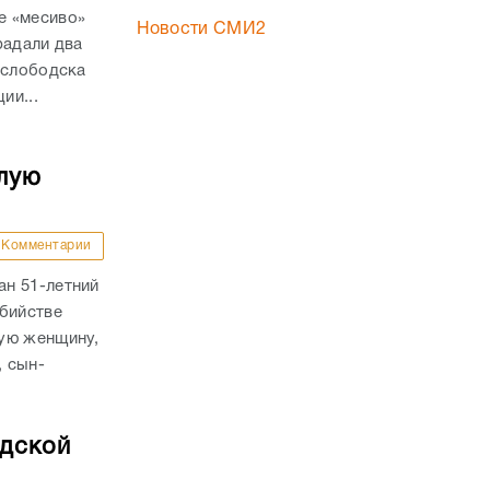
е «месиво»
Новости СМИ2
радали два
ослободска
ии...
лую
Комментарии
н 51-летний
убийстве
ую женщину,
, сын-
адской