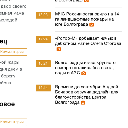
в Волгограде
 двор своего
иемная мама
МЧС России остановило на 14
18:23
га ландшафтные пожары на
 молодой
юге Волгограда
«Ротор‑М» добывает ничью в
17:24
дец
дебютном матче Олега Стогова
Комментарии
сной жары
Волгоградцы из-за крупного
16:21
пожара остались без света,
дня днем в
воды и АЗС
 берегу
айона
Времени до сентября: Андрей
15:14
Бочаров озвучил дедлайн для
благоустройства центра
Волгограда
совое
Комментарии