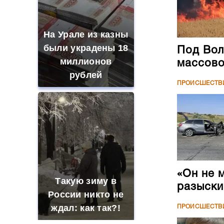
На Урале из казны
были украдены 18
Под Вол
миллионов
массово
рублей
ПРОИСШЕСТВ
«Он не 
Такую зиму в
разыски
России никто не
ждал: как так?!
ПРОИСШЕСТВ