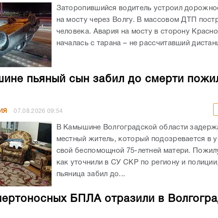
Заторопившийся водитель устроил дорожно
на мосту через Волгу. В массовом ДТП пост
человека. Авария на мосту в сторону Красн
началась с тарана – не рассчитавший дистанц
ине пьяный сын забил до смерти пожи
ИЯ
07.08.2026
09:54
В Камышине Волгоградской области задержа
местный житель, который подозревается в 
свой беспомощной 75-летней матери. Пожил
как уточнили в СУ СКР по региону и полиции
пьяница забил до...
мертоносных БПЛА отразили в Волгогр