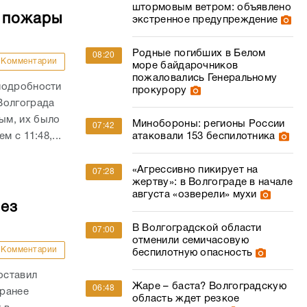
штормовым ветром: объявлено
е пожары
экстренное предупреждение
Родные погибших в Белом
08:20
Комментарии
море байдарочников
пожаловались Генеральному
подробности
прокурору
Волгограда
ым, их было
Минобороны: регионы России
07:42
 с 11:48,...
атаковали 153 беспилотника
«Агрессивно пикирует на
07:28
жертву»: в Волгограде в начале
августа «озверели» мухи
без
В Волгоградской области
07:00
отменили семичасовую
Комментарии
беспилотную опасность
оставил
Жаре – баста? Волгоградскую
06:48
 ранее
область ждет резкое