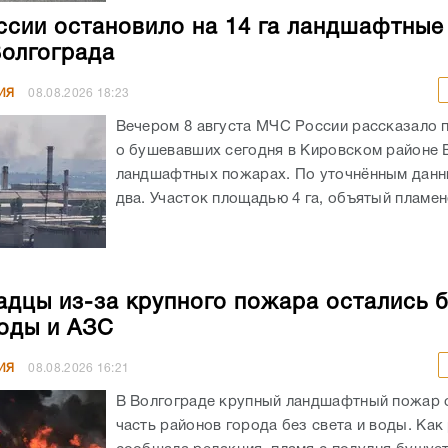
сии остановило на 14 га ландшафтны
Волгограда
ИЯ
08.08.2026
18:23
Вечером 8 августа МЧС России рассказало 
о бушевавших сегодня в Кировском районе 
ландшафтных пожарах. По уточнённым данн
два. Участок площадью 4 га, объятый пламенем
адцы из-за крупного пожара остались 
воды и АЗС
ИЯ
08.08.2026
16:21
В Волгограде крупный ландшафтный пожар 
часть районов города без света и воды. Как