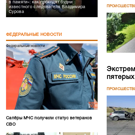
в памяти»: как проходят будни
ПРОИСШЕСТВ
известного следователя Владимира
Сурова
ФЕДЕРАЛЬНЫЕ НОВОСТИ
Федеральные новости
Экстрем
пятерых
ПРОИСШЕСТВ
Сапёры МЧС получили статус ветеранов
СВО
Федеральные новости