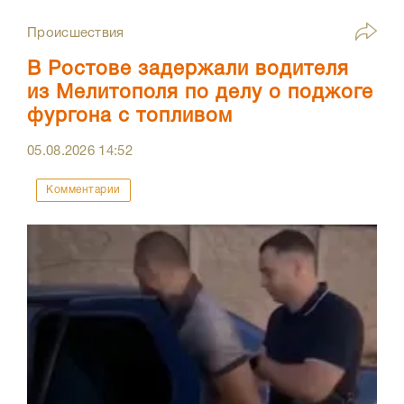
Происшествия
В Ростове задержали водителя
из Мелитополя по делу о поджоге
фургона с топливом
05.08.2026
14:52
Комментарии