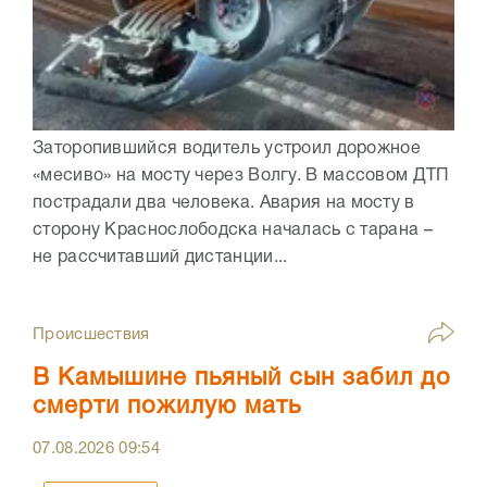
Заторопившийся водитель устроил дорожное
«месиво» на мосту через Волгу. В массовом ДТП
пострадали два человека. Авария на мосту в
сторону Краснослободска началась с тарана –
не рассчитавший дистанции...
Происшествия
В Камышине пьяный сын забил до
смерти пожилую мать
07.08.2026
09:54