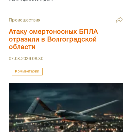
Происшествия
Атаку смертоносных БПЛА
отразили в Волгоградской
области
07.08.2026
08:30
Комментарии