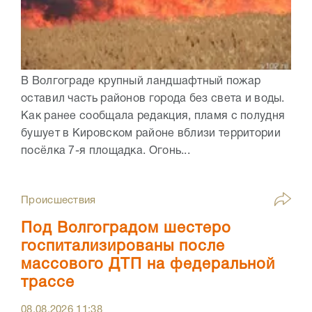
В Волгограде крупный ландшафтный пожар
оставил часть районов города без света и воды.
Как ранее сообщала редакция, пламя с полудня
бушует в Кировском районе вблизи территории
посёлка 7-я площадка. Огонь...
Происшествия
Под Волгоградом шестеро
госпитализированы после
массового ДТП на федеральной
трассе
08.08.2026
11:38