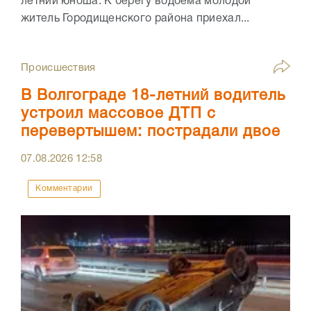
летний юноша. К берегу водоема молодой
житель Городищенского района приехал...
Происшествия
В Волгограде 18-летний водитель
устроил массовое ДТП с
перевертышем: пострадали двое
07.08.2026
12:58
Комментарии