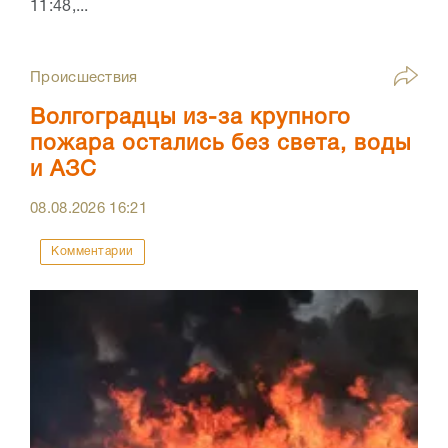
11:48,...
Происшествия
Волгоградцы из-за крупного
пожара остались без света, воды
и АЗС
08.08.2026
16:21
Комментарии