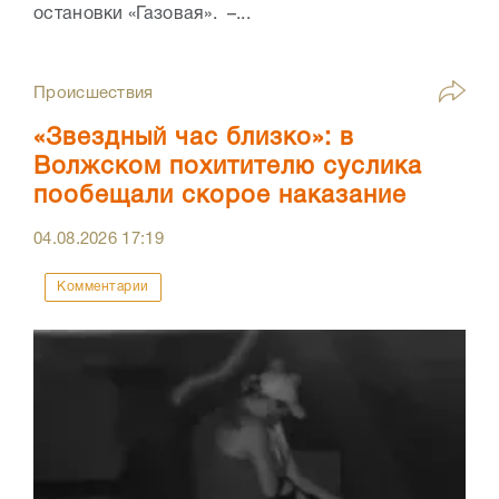
остановки «Газовая». –...
Происшествия
«Звездный час близко»: в
Волжском похитителю суслика
пообещали скорое наказание
04.08.2026
17:19
Комментарии