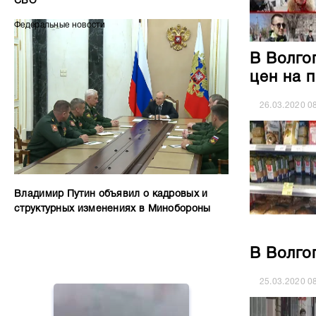
СВО
Федеральные новости
В Волго
цен на 
26.03.2020
0
Владимир Путин объявил о кадровых и
структурных изменениях в Минобороны
В Волго
25.03.2020
0