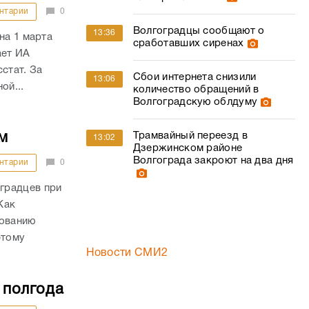
нтарии
0
Волгоградцы сообщают о
13:36
на 1 марта
сработавших сиренах
ает ИА
стат. За
Сбои интернета снизили
13:06
ой...
количество обращений в
Волгоградскую облдуму
Трамвайный переезд в
м
13:02
Дзержинском районе
Волгограда закроют на два дня
нтарии
0
градцев при
Как
дованию
этому
Новости СМИ2
 полгода