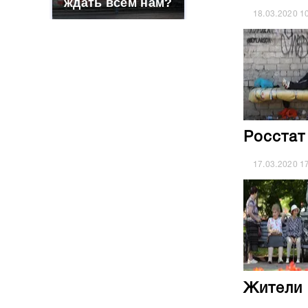
ждать всем нам?
18.03.2020
1
Росстат
17.03.2020
1
Жители 