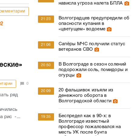
нависла угроза налета БПЛА
омментарии
Волгоградцев предупредили об
21:23
опасности купания в
02
«цветущем» водоеме
Сапёры МЧС получили статус
21:06
ветеранов СВО
еские»
В Волгограде в сезон солений
20:50
подорожали соль, помидоры и
огурцы
нтарии
0
20 фальшивок изъяли из
20:09
жать ряд
денежного оборота в
Волгоградской области
личились
Беспредел как в 90-х: в
а рис -...
19:35
Волгограде известный
профессор пожаловался на
месть УК после бунта