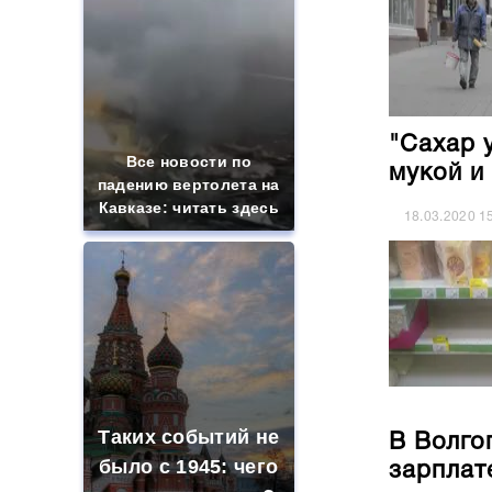
"Сахар 
Все новости по
мукой и
падению вертолета на
Кавказе: читать здесь
18.03.2020
1
Таких событий не
В Волго
было с 1945: чего
зарплат