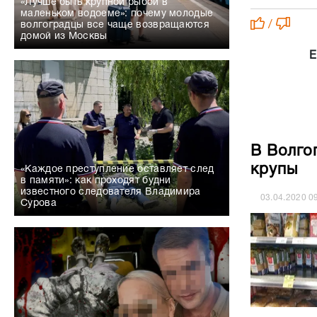
«Лучше быть крупной рыбой в
маленьком водоеме»: почему молодые
/
волгоградцы все чаще возвращаются
домой из Москвы
Е
В Волго
крупы
«Каждое преступление оставляет след
в памяти»: как проходят будни
известного следователя Владимира
03.04.2020
0
Сурова