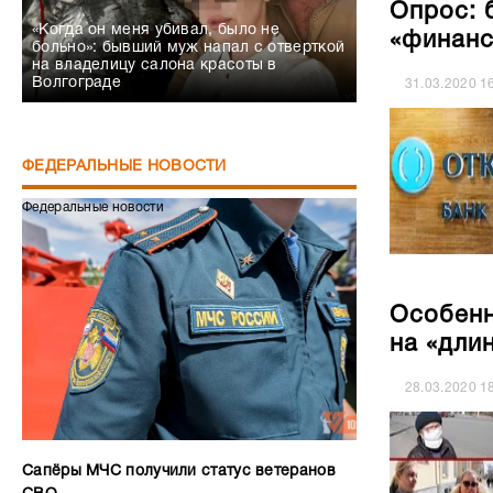
Опрос: 
«Когда он меня убивал, было не
«финанс
больно»: бывший муж напал с отверткой
на владелицу салона красоты в
Волгограде
31.03.2020
1
ФЕДЕРАЛЬНЫЕ НОВОСТИ
Федеральные новости
Особенн
на «дли
28.03.2020
1
Сапёры МЧС получили статус ветеранов