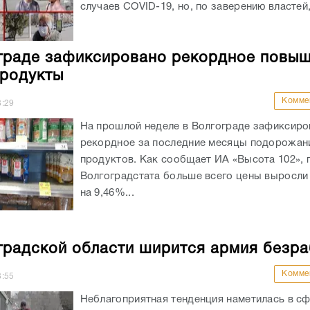
случаев COVID-19, но, по заверению властей,
граде зафиксировано рекордное повы
продукты
Комме
8:29
На прошлой неделе в Волгограде зафиксиро
рекордное за последние месяцы подорожан
продуктов. Как сообщает ИА «Высота 102», 
Волгоградстата больше всего цены выросли 
на 9,46%...
градской области ширится армия безр
Комме
8:55
Неблагоприятная тенденция наметилась в с