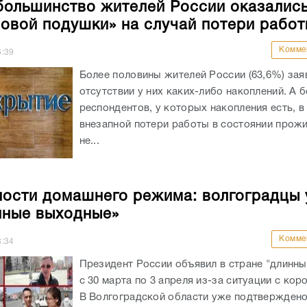
большинство жителей России оказались
овой подушки» на случай потери работ
Комме
6:39
Более половины жителей России (63,6%) зая
отсутствии у них каких-либо накоплений. А 
респондентов, у которых накопления есть, в
внезапной потери работы в состоянии прожи
не...
ости домашнего режима: волгоградцы 
нные выходные»
Комме
8:34
Президент России объявил в стране "длинн
с 30 марта по 3 апреля из-за ситуации с кор
В Волгоградской области уже подтверждено