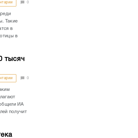
нтарии
0
среди
ы. Такие
атся в
отицы в
0 тысяч
нтарии
0
аким
длагают
ообщили ИА
блей получит
тека