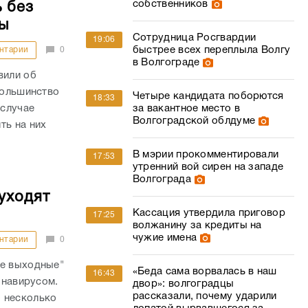
собственников
 без
ы
Сотрудница Росгвардии
19:06
быстрее всех переплыла Волгу
нтарии
0
в Волгограде
вили об
большинство
Четыре кандидата поборются
18:33
за вакантное место в
 случае
Волгоградской облдуме
ть на них
В мэрии прокомментировали
17:53
утренний вой сирен на западе
Волгограда
уходят
Кассация утвердила приговор
17:25
волжанину за кредиты на
чужие имена
нтарии
0
ые выходные"
«Беда сама ворвалась в наш
16:43
онавирусом.
двор»: волгоградцы
рассказали, почему ударили
 несколько