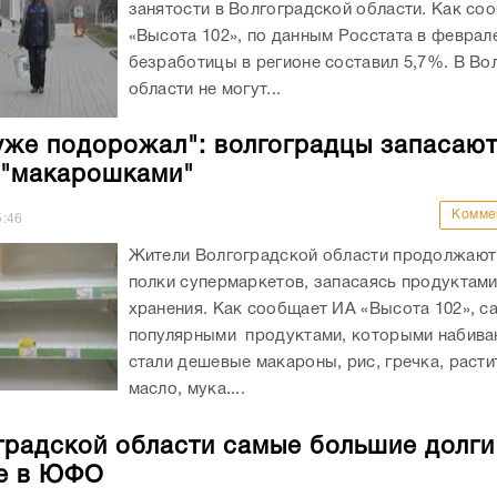
занятости в Волгоградской области. Как со
«Высота 102», по данным Росстата в феврал
безработицы в регионе составил 5,7%. В Во
области не могут...
уже подорожал": волгоградцы запасаю
 "макарошками"
Комме
5:46
Жители Волгоградской области продолжают
полки супермаркетов, запасаясь продуктами
хранения. Как сообщает ИА «Высота 102», 
популярными продуктами, которыми набива
стали дешевые макароны, рис, гречка, раст
масло, мука....
градской области самые большие долги
е в ЮФО