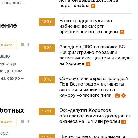
лопатой вырвавшегося за
 поводов...
порог алабая
Волгоградца осудят за
16:33
шение
избиение до смерти
приютившей его женщины
нтарии
0
Западное ПВО не спасло: ВС
16:25
РФ филигранно поразили
вано
логистические центры и склады
на Украине
ие ряда
по данным
на сахар –
Самосуд или охрана порядка?
16:10
Под Волгоградом активисты
заставили извиняться на
камеру «опасного типа»
аботных
Экс-депутат Коротков
15:31
обжаловал изъятие доходов от
бизнеса на 164 млн рублей
нтарии
0
фере
«Будет символ со шрамами и
14:57