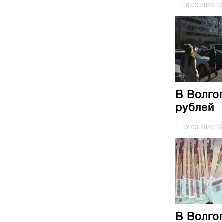
16.03.2020
1
В Волго
рублей
12.03.2020
1
В Волго