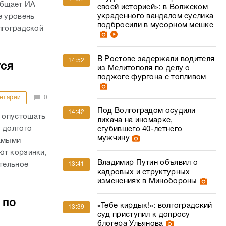
общает ИА
своей историей»: в Волжском
украденного вандалом суслика
е уровень
подбросили в мусорном мешке
лгоградской
В Ростове задержали водителя
14:52
тся
из Мелитополя по делу о
поджоге фургона с топливом
нтарии
0
Под Волгоградом осудили
14:42
 опустошать
лихача на иномарке,
 долгого
сгубившего 40-летнего
мужчину
самыми
ют корзинки,
Владимир Путин объявил о
13:41
ительное
кадровых и структурных
изменениях в Минобороны
 по
«Тебе кирдык!»: волгоградский
13:39
суд приступил к допросу
блогера Ульянова