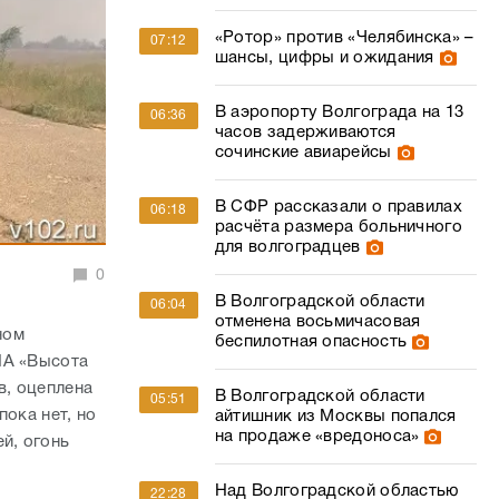
«Ротор» против «Челябинска» –
07:12
шансы, цифры и ожидания
В аэропорту Волгограда на 13
06:36
часов задерживаются
сочинские авиарейсы
В СФР рассказали о правилах
06:18
расчёта размера больничного
для волгоградцев
0
В Волгоградской области
06:04
отменена восьмичасовая
оном
беспилотная опасность
ИА «Высота
в, оцеплена
В Волгоградской области
05:51
пока нет, но
айтишник из Москвы попался
на продаже «вредоноса»
й, огонь
Над Волгоградской областью
22:28