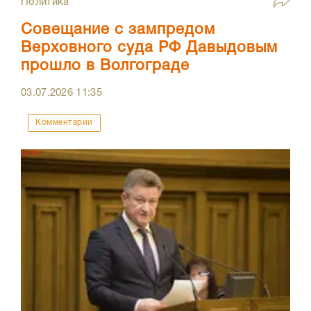
Политика
Совещание с зампредом
Верховного суда РФ Давыдовым
прошло в Волгограде
03.07.2026
11:35
Комментарии