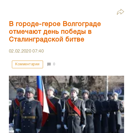
В городе-герое Волгограде
отмечают день победы в
Сталинградской битве
02.02.2020
07:40
Комментарии
0