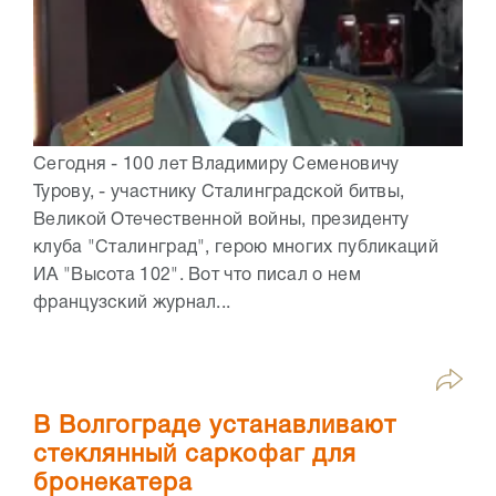
Сегодня - 100 лет Владимиру Семеновичу
Турову, - участнику Сталинградской битвы,
Великой Отечественной войны, президенту
клуба "Сталинград", герою многих публикаций
ИА "Высота 102". Вот что писал о нем
французский журнал...
В Волгограде устанавливают
стеклянный саркофаг для
бронекатера