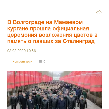
В Волгограде на Мамаевом
кургане прошла официальная
церемония возложения цветов в
память о павших за Сталинград
02.02.2020
10:56
Комментарии
0