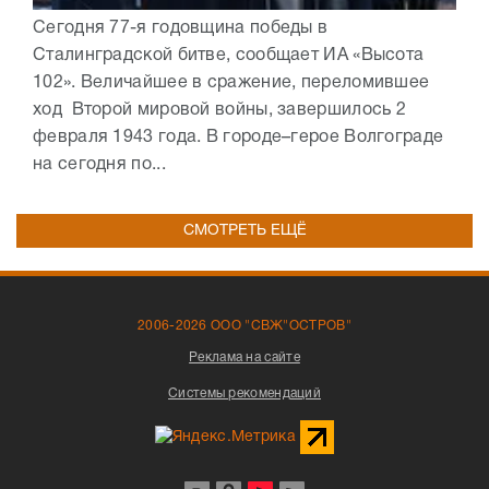
Сегодня 77-я годовщина победы в
Сталинградской битве, сообщает ИА «Высота
102». Величайшее в сражение, переломившее
ход Второй мировой войны, завершилось 2
февраля 1943 года. В городе–герое Волгограде
на сегодня по...
СМОТРЕТЬ ЕЩЁ
2006-2026 ООО "СВЖ"ОСТРОВ"
Реклама на сайте
Системы рекомендаций