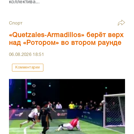
коллектива...
Спорт
«Quetzales‑Armadillos» берёт верх
над «Ротором» во втором раунде
06.08.2026
18:51
Комментарии