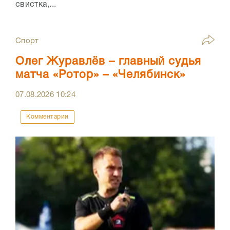
свистка,...
Спорт
Олег Журавлёв – главный судья
матча «Ротор» – «Челябинск»
07.08.2026
10:24
Комментарии