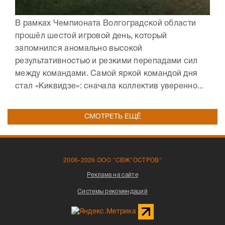
В рамках Чемпионата Волгоградской области
прошёл шестой игровой день, который
запомнился аномально высокой
результативностью и резкими перепадами сил
между командами. Самой яркой командой дня
стал «Киквидзе»: сначала коллектив уверенно...
СМОТРЕТЬ ЕЩЁ
2006-2026 ООО "СВЖ"ОСТРОВ"
Реклама на сайте
Системы рекомендаций