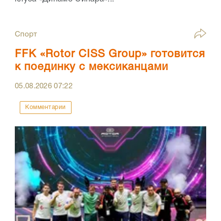
Спорт
FFK «Rotor CISS Group» готовится
к поединку с мексиканцами
05.08.2026
07:22
Комментарии