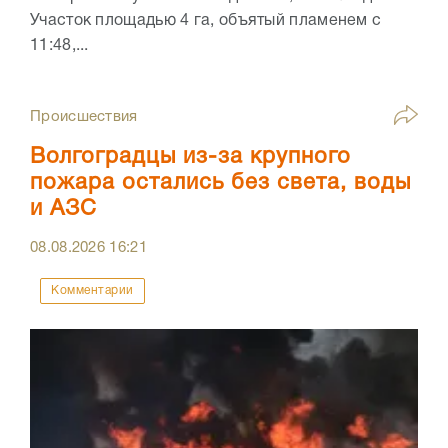
Участок площадью 4 га, объятый пламенем с
11:48,...
Происшествия
Волгоградцы из-за крупного
пожара остались без света, воды
и АЗС
08.08.2026
16:21
Комментарии