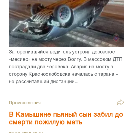
Заторопившийся водитель устроил дорожное
«месиво» на мосту через Волгу. В массовом ДТП
пострадали два человека. Авария на мосту в
сторону Краснослободска началась с тарана –
не рассчитавший дистанции...
Происшествия
В Камышине пьяный сын забил до
смерти пожилую мать