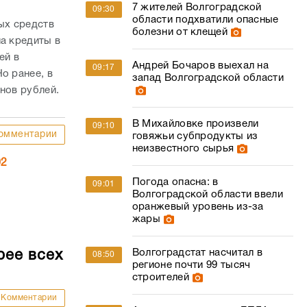
7 жителей Волгоградской
09:30
области подхватили опасные
ых средств
болезни от клещей
ла кредиты в
ей в
Андрей Бочаров выехал на
09:17
о ранее, в
запад Волгоградской области
онов рублей.
В Михайловке произвели
09:10
омментарии
говяжьи субпродукты из
неизвестного сырья
02
Погода опасна: в
09:01
Волгоградской области ввели
оранжевый уровень из-за
жары
Волгоградстат насчитал в
рее всех
08:50
регионе почти 99 тысяч
строителей
Комментарии