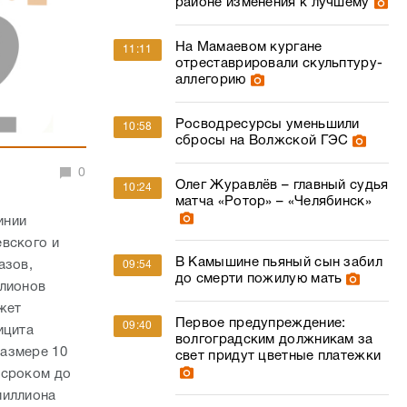
районе изменения к лучшему
На Мамаевом кургане
11:11
отреставрировали скульптуру-
аллегорию
Росводресурсы уменьшили
10:58
сбросы на Волжской ГЭС
0
Олег Журавлёв – главный судья
10:24
матча «Ротор» – «Челябинск»
инии
евского и
В Камышине пьяный сын забил
азов,
09:54
до смерти пожилую мать
ллионов
жет
Первое предупреждение:
09:40
ицита
волгоградским должникам за
размере 10
свет придут цветные платежки
 сроком до
миллиона