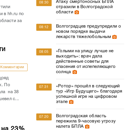
Атаку смертоносных БПЛА
08:30
утили
отразили в Волгоградской
области
 в hh.ru по
области за
Волгоградцев предупредили о
08:12
новом порядке выдачи
лекарств тяжелобольным
ти
«Голыми на улицу лучше не
08:05
выходить»: врач дала
действенные советы для
спасения от испепеляющего
Комментарии
солнца
дряд
к. По
«Ротор» прошёл в следующий
07:31
тур «Игр Будущего» благодаря
ала на 38
успешной игре на цифровом
евел с...
этапе
Волгоградская область
07:20
пережила 9-часовую угрозу
налета БПЛА
 на 23%