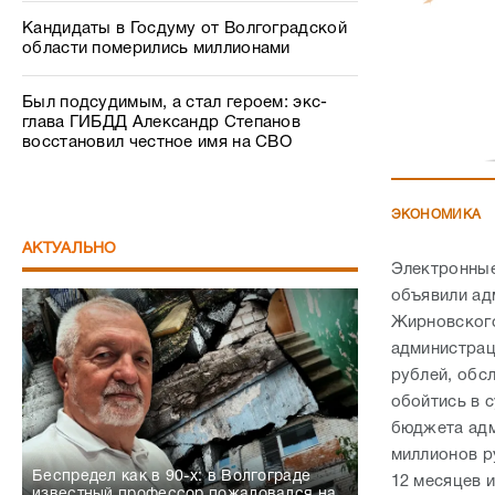
Кандидаты в Госдуму от Волгоградской
области померились миллионами
Был подсудимым, а стал героем: экс-
глава ГИБДД Александр Степанов
восстановил честное имя на СВО
ЭКОНОМИКА
АКТУАЛЬНО
Электронные
объявили ад
Жирновского
администрац
рублей, обс
обойтись в 
бюджета адм
миллионов р
Беспредел как в 90-х: в Волгограде
12 месяцев 
известный профессор пожаловался на