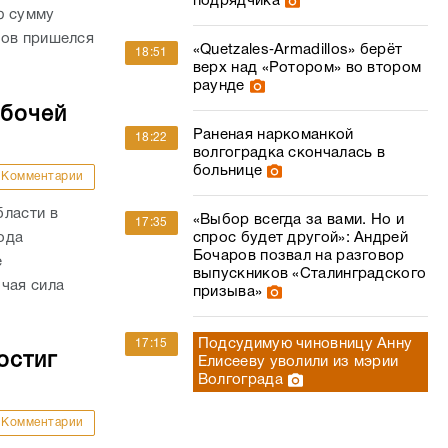
подрядчика
ю сумму
дов пришелся
«Quetzales‑Armadillos» берёт
18:51
верх над «Ротором» во втором
раунде
абочей
Раненая наркоманкой
18:22
волгоградка скончалась в
больнице
Комментарии
бласти в
«Выбор всегда за вами. Но и
17:35
года
спрос будет другой»: Андрей
Бочаров позвал на разговор
е
выпускников «Сталинградского
чая сила
призыва»
Подсудимую чиновницу Анну
17:15
остиг
Елисееву уволили из мэрии
Волгограда
Комментарии