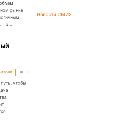
 объем
чном рынке
Новости СМИ2
алогичным
 По...
ный
нтарии
0
путь, чтобы
дача
тва
ит
тся