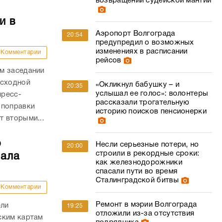
возвращении судейской мантии
и в
Аэропорт Волгограда
20:54
предупредил о возможных
изменениях в расписании
Комментарии
рейсов
м заседании
асходной
«Окликнул бабушку – и
20:35
услышал ее голос»: волонтеры
пресс-
рассказали трогательную
 поправки
историю поисков пенсионерки
 вторыми...
о
Несли серьезные потери, но
20:00
строили в рекордные сроки:
чала
как железнодорожники
спасали пути во время
Сталинградской битвы
Комментарии
Ремонт в мэрии Волгограда
ели
19:25
отложили из-за отсутствия
ским картам