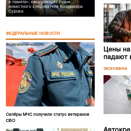
в памяти»: как проходят будни
известного следователя Владимира
Сурова
ФЕДЕРАЛЬНЫЕ НОВОСТИ
Федеральные новости
Цены на
падают 
ЭКОНОМИКА
Сапёры МЧС получили статус ветеранов
СВО
Автокре
Федеральные новости