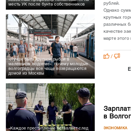
рублей.
месть УК после бунта собственников
Однако сумм
крупных гор
различных б
качестве за
марте этого
/
«Лучше быть крупной рыбой в
маленьком водоеме»: почему молодые
волгоградцы все чаще возвращаются
Е
домой из Москвы
Зарплат
в Волго
ЭКОНОМИКА
«Каждое преступление оставляет след