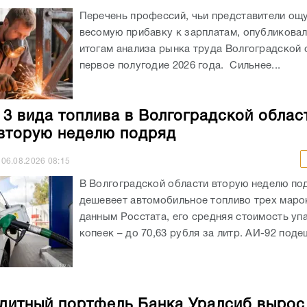
Перечень профессий, чьи представители ощ
весомую прибавку к зарплатам, опубликовали
итогам анализа рынка труда Волгоградской 
первое полугодие 2026 года. Сильнее...
 3 вида топлива в Волгоградской облас
вторую неделю подряд
06.08.2026
08:15
В Волгоградской области вторую неделю по
дешевеет автомобильное топливо трех маро
данным Росстата, его средняя стоимость уп
копеек – до 70,63 рубля за литр. АИ-92 подеш
дитный портфель Банка Уралсиб вырос