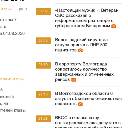
нтарии
0
«Настоящий мужик!»: Ветеран
07:02
СВО рассказал о
итогам 7
неформальном разговоре с
губернатором Бочаровым
а к
 01.08.2026
Волгоградский хирург за
06:15
отпуск принял в ЛНР 500
пациентов
й
В аэропорту Волгограда
05:59
сократилось количество
задержанных и отмененных
Комментарии
рейсов
ий
В Волгоградской области 6
22:16
ановый
августа объявлена беспилотная
, на
опасность
ителей главы
ВКСС отказала сыну
21:28
волгоградского экс-депутата в