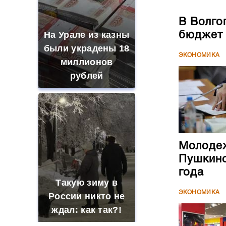
В Волго
На Урале из казны
бюджет
были украдены 18
ЭКОНОМИКА
миллионов
рублей
Молодеж
Пушкинс
года
Такую зиму в
ЭКОНОМИКА
России никто не
ждал: как так?!