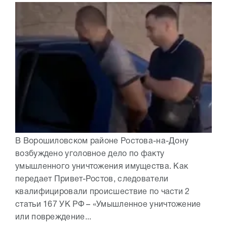
В Ворошиловском районе Ростова-на-Дону
возбуждено уголовное дело по факту
умышленного уничтожения имущества. Как
передает Привет-Ростов, следователи
квалифицировали происшествие по части 2
статьи 167 УК РФ – «Умышленное уничтожение
или повреждение...