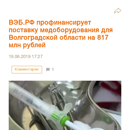
ВЭБ.РФ профинансирует
поставку медоборудования для
Волгоградской области на 817
млн рублей
19.06.2019
17:27
Комментарии
0