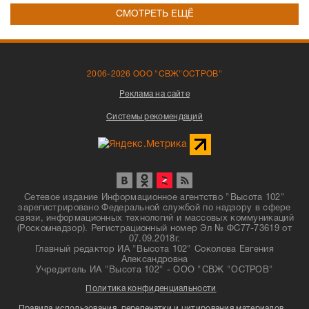
СМОТРЕТЬ ЕЩЁ
2006-2026 ООО "СВЖ"ОСТРОВ"
Реклама на сайте
Системы рекомендаций
Сетевое издание Информационное агентство "Высота 102"
зарегистрировано Федеральной службой по надзору в сфере
связи, информационных технологий и массовых коммуникаций
(Роскомнадзор). Регистрационный номер Эл № ФС77-73619 от
07.09.2018г.
Главный редактор ИА "Высота 102" Соколова Евгения
Александровна
Учредитель ИА "Высота 102" - ООО "СВЖ "ОСТРОВ"
Политика конфиденциальности
Правила использования, перепечатки и цитирования материалов