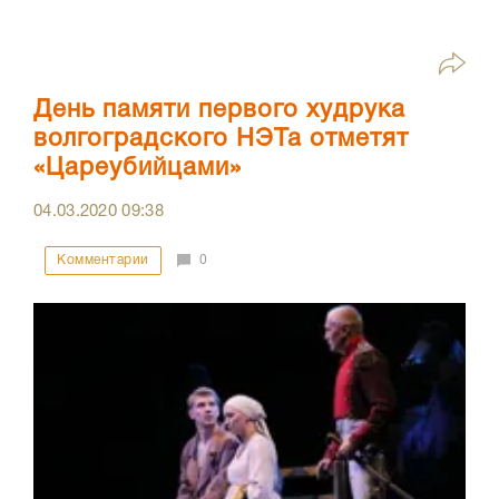
День памяти первого худрука
волгоградского НЭТа отметят
«Цареубийцами»
04.03.2020
09:38
Комментарии
0