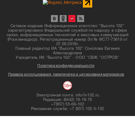
Сетевое издание Информационное агентство "Высота 102"
зарегистрировано Федеральной службой по надзору в сфере
связи, информационных технологий и массовых коммуникаций
(Роскомнадзор). Регистрационный номер Эл № ФС77-73619 от
07.09.2018г.
Главный редактор ИА "Высота 102" Соколова Евгения
Александровна
Учредитель ИА "Высота 102" - ООО "СВЖ "ОСТРОВ"
Политика конфиденциальности
Правила использования, перепечатки и цитирования материалов
Электронная почта: info@v102.ru
Редакция: (8442) 78-19-76
+7(937) 55-66-102
Рекламная служба: +7 (937) 102-5-102