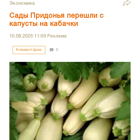
Экономика
Сады Придонья перешли с
капусты на кабачки
10.08.2026
11:09
Реклама
Комментарии
0