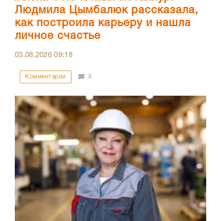
Людмила Цымбалюк рассказала,
как построила карьеру и нашла
личное счастье
03.08.2026
09:18
Комментарии
0