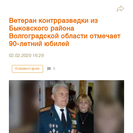
Ветеран контрразведки из
Быковского района
Волгоградской области отмечает
90-летний юбилей
02.02.2020
16:29
Комментарии
0