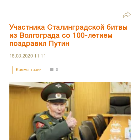
Участника Сталинградской битвы
из Волгограда со 100-летием
поздравил Путин
18.03.2020
11:11
Комментарии
0