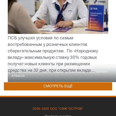
ПСБ улучшил условия по самым
востребованным у розничных клиентов
сберегательным продуктам. По «Народному
вкладу» максимальную ставку 30% годовых
получат новые клиенты при размещении
ГУБЕРНАТОР СЕРГЕЙ БОЖЕНОВ И ПРЕДСЕДАТЕЛЬ
средства на 32 дня, при открытии вклада...
ПРАВИТЕЛЬСТВА ВОЛГОГРАДСКОЙ ОБЛАСТИ КОНСТАНТИН
ХРАМОВ
СМОТРЕТЬ ЕЩЁ
2006-2026 ООО "СВЖ"ОСТРОВ"