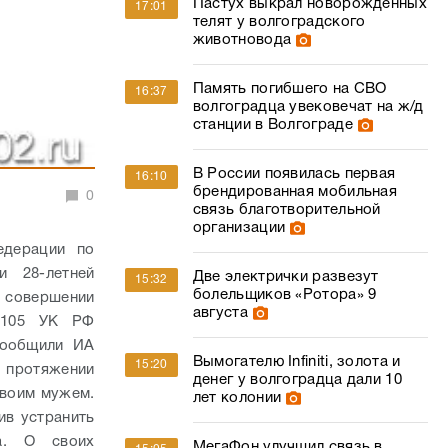
Пастух выкрал новорожденных
17:01
телят у волгоградского
животновода
Память погибшего на СВО
16:37
волгоградца увековечат на ж/д
станции в Волгограде
В России появилась первая
16:10
брендированная мобильная
0
связь благотворительной
организации
едерации по
и 28-летней
Две электрички развезут
15:32
болельщиков «Ротора» 9
в совершении
августа
т.105 УК РФ
сообщили ИА
Вымогателю Infiniti, золота и
15:20
а протяжении
денег у волгоградца дали 10
своим мужем.
лет колонии
ив устранить
ва. О своих
МегаФон улучшил связь в