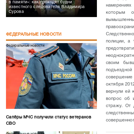
в памяти»: как проходят будни
намерениях
известного следователя Владимира
Сурова
которым о
вымышленн
правоохран
Следственн
ФЕДЕРАЛЬНЫЕ НОВОСТИ
полиции, а
Федеральные новости
предотврати
неоднократн
своим бывш
подъездной
совершение 
октября 201
вернули ей 
вопрос об 
стражу. От 
следственн
Сапёры МЧС получили статус ветеранов
совершенног
СВО
Федеральные новости