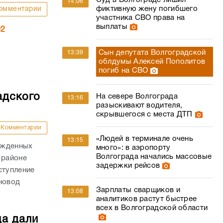
Суд в Волгограде лишил
14:06
фиктивную жену погибшего
омментарии
участника СВО права на
выплаты
02
Сын депутата Волгоградской
13:39
облдумы Алексей Пополитов
погиб на СВО
адского
На севере Волгограда
13:16
разыскивают водителя,
скрывшегося с места ДТП
Комментарии
«Людей в терминале очень
13:15
ожденных
много»: в аэропорту
Волгограда начались массовые
 районе
задержки рейсов
ступление
новод
Зарплаты сварщиков и
13:08
аналитиков растут быстрее
всех в Волгоградской области
ца дали