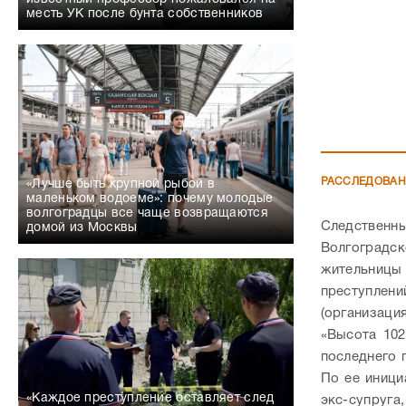
месть УК после бунта собственников
РАССЛЕДОВА
«Лучше быть крупной рыбой в
маленьком водоеме»: почему молодые
волгоградцы все чаще возвращаются
Следственн
домой из Москвы
Волгоградс
жительницы 
преступлен
(организаци
«Высота 102
последнего 
По ее иници
«Каждое преступление оставляет след
экс-супруг