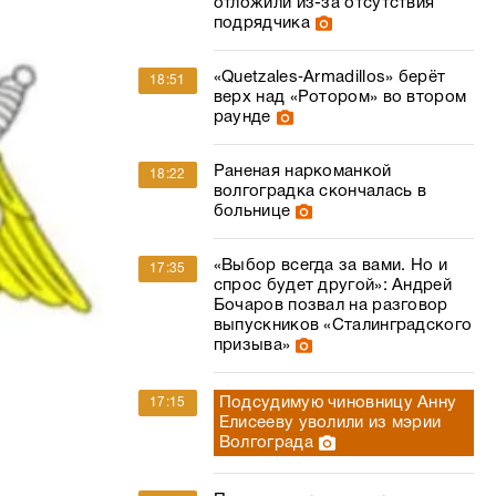
отложили из-за отсутствия
подрядчика
«Quetzales‑Armadillos» берёт
18:51
верх над «Ротором» во втором
раунде
Раненая наркоманкой
18:22
волгоградка скончалась в
больнице
«Выбор всегда за вами. Но и
17:35
спрос будет другой»: Андрей
Бочаров позвал на разговор
выпускников «Сталинградского
призыва»
Подсудимую чиновницу Анну
17:15
Елисееву уволили из мэрии
Волгограда