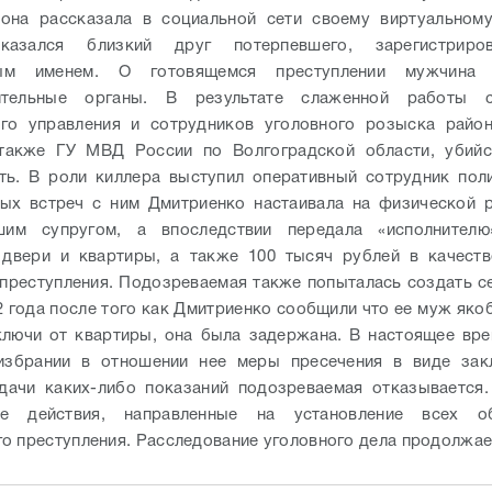
 она рассказала в социальной сети своему виртуальному
казался близкий друг потерпевшего, зарегистриро
ым именем. О готовящемся преступлении мужчина
ительные органы. В результате слаженной работы с
ого управления и сотрудников уголовного розыска район
 также ГУ МВД России по Волгоградской области, убийс
ть. В роли киллера выступил оперативный сотрудник пол
ых встреч с ним Дмитриенко настаивала на физической 
им супругом, а впоследствии передала «исполнител
 двери и квартиры, а также 100 тысяч рублей в качеств
преступления. Подозреваемая также попыталась создать с
2 года после того как Дмитриенко сообщили что ее муж яко
ключи от квартиры, она была задержана. В настоящее вр
избрании в отношении нее меры пресечения в виде зак
дачи каких-либо показаний подозреваемая отказывается
ые действия, направленные на установление всех об
о преступления. Расследование уголовного дела продолжае