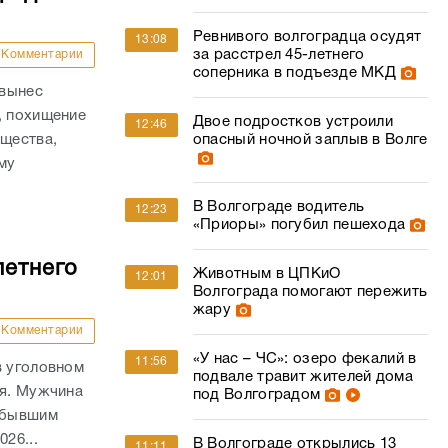
Ревнивого волгоградца осудят
13:08
за расстрел 45-летнего
Комментарии
соперника в подъезде МКД
 вынес
, похищение
Двое подростков устроили
12:46
ущества,
опасный ночной заплыв в Волге
му
.
В Волгограде водитель
12:23
«Приоры» погубил пешехода
летнего
Животным в ЦПКиО
12:01
Волгограда помогают пережить
жару
Комментарии
«У нас – ЧС»: озеро фекалий в
11:56
в уголовном
подвале травит жителей дома
ля. Мужчина
под Волгоградом
а бывшим
26...
В Волгограде открылись 13
11:11