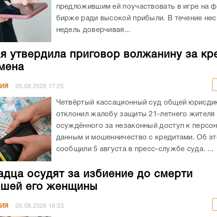
предложившим ей поучаствовать в игре на 
бирже ради высокой прибыли. В течение не
недель доверчивая...
я утвердила приговор волжанину за кр
мена
НИЯ
05.08.2026
17:25
Четвёртый кассационный суд общей юрисди
отклонил жалобу защиты 21-летнего жителя
осуждённого за незаконный доступ к персо
данным и мошенничество с кредитами. Об э
сообщили 5 августа в пресс-службе суда. ...
адца осудят за избиение до смерти
шей его женщины
НИЯ
05.08.2026
16:33