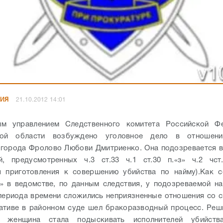
НИЯ
21.10.2012 14:01
ым управлением Следственного комитета Российской Ф
кой области возбуждено уголовное дело в отношени
города Фролово Любови Дмитриенко. Она подозревается 
ий, предусмотренных ч.3 ст.33 ч.1 ст.30 п.«з» ч.2 чс
я приготовления к совершению убийства по найму).
Как 
» в ведомстве, по данным следствия, у подозреваемой н
периода времени сложились неприязненные отношения со 
ативе в районном суде шел бракоразводный процесс. Реш
а, женщина стала подыскивать исполнителей убийст