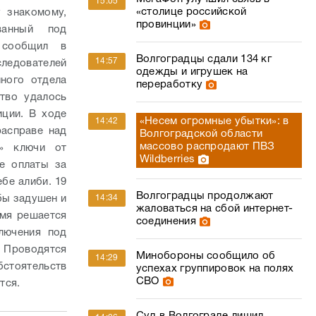
15:05
«столице российской
 знакомому,
провинции»
ванный под
 сообщил в
Волгоградцы сдали 134 кг
14:57
ледователей
одежды и игрушек на
ного отдела
переработку
тво удалось
иции. В ходе
«Несем огромные убытки»: в
14:42
расправе над
Волгоградской области
массово распродают ПВЗ
ю» ключи от
Wildberries
е оплаты за
ебе алиби.
19
Волгоградцы продолжают
бы задушен и
14:34
жаловаться на сбой интернет-
емя решается
соединения
лючения под
. Проводятся
Минобороны сообщило об
14:29
стоятельств
успехах группировок на полях
СВО
тся.