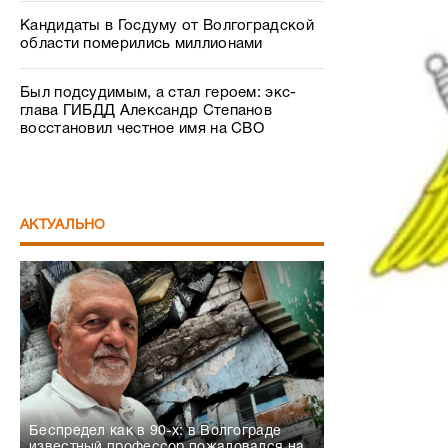
Кандидаты в Госдуму от Волгоградской
области померились миллионами
Был подсудимым, а стал героем: экс-
глава ГИБДД Александр Степанов
восстановил честное имя на СВО
АКТУАЛЬНО
Беспредел как в 90-х: в Волгограде
известный профессор пожаловался на