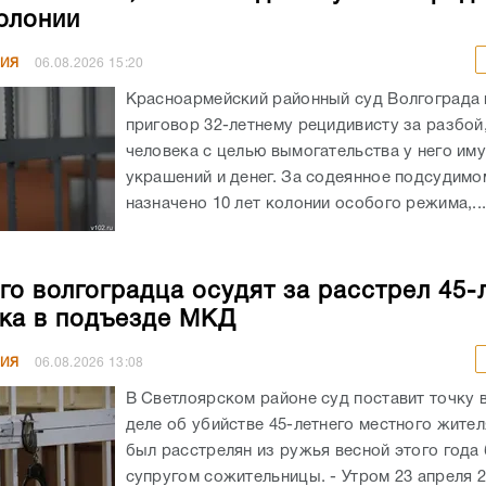
колонии
НИЯ
06.08.2026
15:20
Красноармейский районный суд Волгограда
приговор 32-летнему рецидивисту за разбой
человека с целью вымогательства у него им
украшений и денег. За содеянное подсудимо
назначено 10 лет колонии особого режима,..
го волгоградца осудят за расстрел 45-
ка в подъезде МКД
НИЯ
06.08.2026
13:08
В Светлоярском районе суд поставит точку 
деле об убийстве 45-летнего местного жите
был расстрелян из ружья весной этого год
супругом сожительницы. - Утром 23 апреля 20