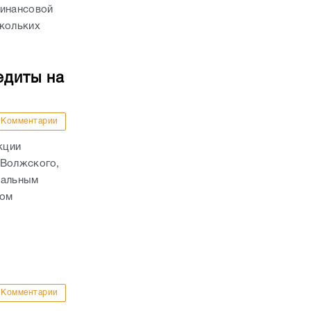
финансовой
скольких
едиты на
Комментарии
кции
 Волжского,
нальным
том
Комментарии