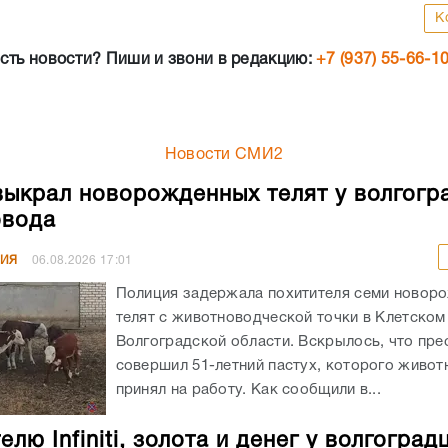
К
сть новости? Пиши и звони в редакцию:
+7 (937) 55-66-1
Новости СМИ2
выкрал новорожденных телят у волгогр
овода
НИЯ
06.08.2026
17:01
Полиция задержала похитителя семи новор
телят с животноводческой точки в Клетском
Волгоградской области. Вскрылось, что пре
совершил 51-летний пастух, которого живот
принял на работу. Как сообщили в...
лю Infiniti, золота и денег у волгоград