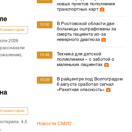
новых пунктов пополнения
транспортных карт
ле
В Ростовской области две
10:50
больницы оштрафованы за
Комментарии
смерть пациента из-за
неверного диагноза
юле 2026
 рассказали
Техника для детской
сожалению,
10:48
поликлиники – с заботой о
маленьких пациентах
В райцентре под Волгоградом
10:29
6 августа сработал сигнал
«Ракетная опасность»
на
Комментарии
потеряла 4,5
Новости СМИ2
,