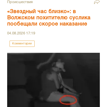
Происшествия
«Звездный час близко»: в
Волжском похитителю суслика
пообещали скорое наказание
04.08.2026
17:19
Комментарии