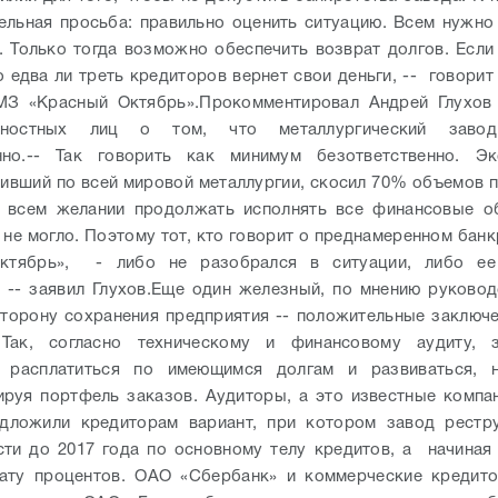
ельная просьба: правильно оценить ситуацию. Всем нужн
. Только тогда возможно обеспечить возврат долгов. Если
о едва ли треть кредиторов вернет свои деньги, -- говорит
МЗ «Красный Октябрь».
Прокомментировал Андрей Глухов 
ностных лиц о том, что металлургический завод
но.
-- Так говорить как минимум безответственно. Эк
ривший по всей мировой металлургии, скосил 70% объемов 
и всем желании продолжать исполнять все финансовые об
 не могло. Поэтому тот, кто говорит о преднамеренном бан
ктябрь», - либо не разобрался в ситуации, либо е
 -- заявил Глухов.
Еще один железный, по мнению руковод
сторону сохранения предприятия -- положительные заключ
 Так, согласно техническому и финансовому аудиту, 
у расплатиться по имеющимся долгам и развиваться, 
руя портфель заказов. Аудиторы, а это известные комп
ложили кредиторам вариант, при котором завод рестру
ти до 2017 года по основному телу кредитов, а начиная 
лату процентов. ОАО «Сбербанк» и коммерческие кредито