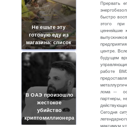
Прервать е
энергобезо
быстро восп
этого при 
Не ешьте эту
ценнейшие 
готовую еду из
выпускников
магазина: список
предприяти
центре. Всл
будущем вр
управляющи
работе ВМ
предостав
металлургич
лома -- ос
В ОАЭ произошло
партнеры, н
жестокое
действующи
убийство
Сегодня сит
криптомиллионера
легендарно
максимум ус