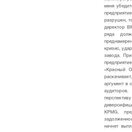
меня убедит
предприятие
разрушен, т
директор В
ряда долж
преднамерен
кризис, уда
завода. Пр
предприятие
«Красный О
раскачивает,
аргумент в 
аудиторов.
перспектив
диверсифици
KPMG, пред
задолженнос
начнет вып