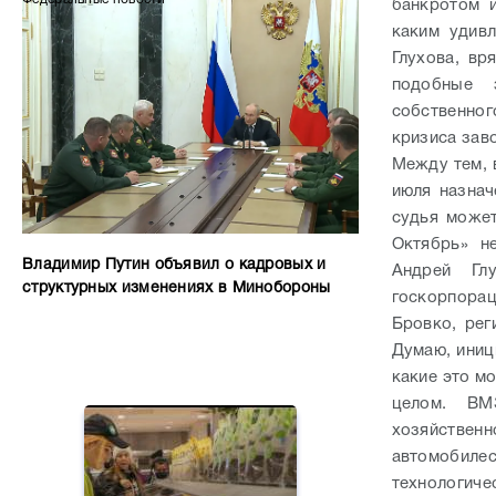
банкротом 
каким удив
Глухова, вр
подобные 
собственно
кризиса зав
Между тем, 
июля назнач
судья может
Октябрь» н
Владимир Путин объявил о кадровых и
Андрей Гл
структурных изменениях в Минобороны
госкорпора
Бровко, рег
Думаю, иниц
какие это мо
целом. ВМ
хозяйствен
автомобил
технологич