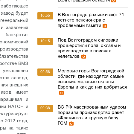
Волгоградской области
о работающее
 завод будет
В Волгограде разыскивают 71-
10:55
летнего пенсионера с
 генеральный
проблемами памяти
и заявления
 банкротят
Под Волгоградом силовики
10:15
ономический
прошерстили поля, склады и
производства
производства в поисках
нелегалов
язательства
кротстве ВМЗ
е умышленно
Меловые горы Волгоградской
09:58
области: где находятся самые
ства завода,
высокие меловые склоны
ения внешних
Европы и как до них добраться
завод имеет
наращивая и
ании HATCH и
ВС РФ массированным ударом
09:38
поразили производство ракет
ктуризирует
«Фламинго» и крупную базу
с 2012 года,
ГСМ
ры на такие