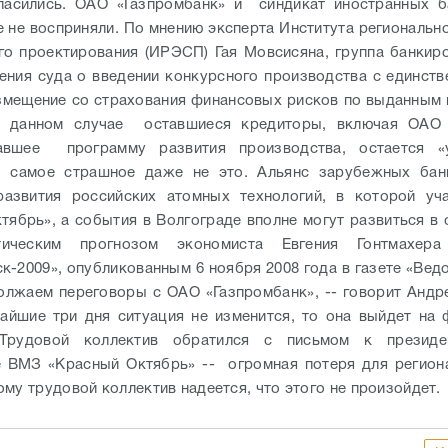
гласились. ОАО «Газпромбанк» и синдикат иностранных б
 не восприняли. По мнению эксперта Института региональн
го проектирования (ИРЭСП) Гая Мовсисяна, группа банкиро
ния суда о введении конкурсного производства с единств
змещение со страхования финансовых рисков по выданным
В данном случае оставшиеся кредиторы, включая ОАО 
авшее программу развития производства, остается «
о самое страшное даже не это. Альянс зарубежных бан
развития российских атомных технологий, в которой уч
тябрь», а события в Волгограде вполне могут развиться в 
ическим прогнозом экономиста Евгения Гонтмахера
к-2009», опубликованным 6 ноября 2008 года в газете 
лжаем переговоры с ОАО «Газпромбанк», -- говорит Андре
айшие три дня ситуация не изменится, то она выйдет на
рудовой коллектив обратился с письмом к президе
 ВМЗ «Красный Октябрь» -- огромная потеря для регион
му трудовой коллектив надеется, что этого не произойдет.