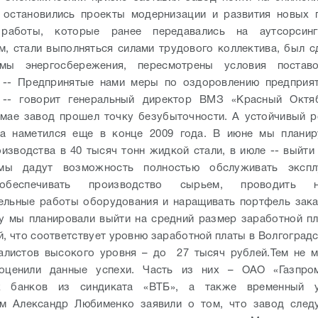
 остановились проекты модернизации и развития новых 
работы, которые ранее передавались на аутсорсин
м, стали выполняться силами трудового коллектива, был с
мы энергосбережения, пересмотрены условия поста
.
-- Предпринятые нами меры по оздоровлению предприят
, -- говорит генеральный директор ВМЗ «Красный Октя
в мае завод прошел точку безубыточности. А устойчивый 
ва наметился еще в конце 2009 года. В июне мы планир
изводства в 40 тысяч тонн жидкой стали, в июле -- выйти 
мы дадут возможность полностью обслуживать экспл
обеспечивать производство сырьем, проводить н
ельные работы оборудования и наращивать портфель зака
ту мы планировали выйти на средний размер заработной пл
й, что соответствует уровню заработной платы в Волгоградс
алистов высокого уровня – до 27 тысяч рублей.
Тем не м
оценили данные успехи. Часть из них – ОАО «Газпром
х банков из синдиката «ВТБ», а также временный 
ем Александр Любименко заявили о том, что завод следу