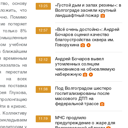
тво, основу
«Густой дым и запах резины»: в
13:25
Волгограде засняли крупный
ложить, что
ландшафтный пожар
ично. Помимо
ие потеряет
«Всё очень достойно»: Андрей
12:57
я только 8%
Бочаров оценил качество
промышленные
благоустройства сквера им.
ном учебном
Говорухина
 в ближайшем
и временным
Андрей Бочаров вывел
12:12
утомленных солнцем
казалась на
чиновников на обновляемую
 перестали
набережную
то на всех
ена поставка
Под Волгоградом шестеро
11:38
ея Глухова,
госпитализированы после
массового ДТП на
 пролонгацию
федеральной трассе
ти в кризис.
. Коллективу
МЧС продлило
11:19
рикладываем
предупреждение о жаре для
кредиторам у