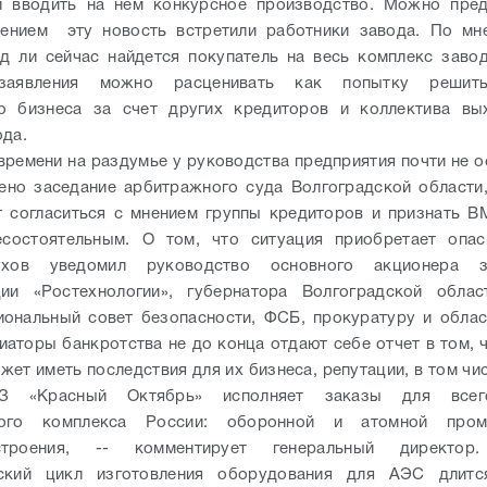
и вводить на нем конкурсное производство. Можно пред
лением эту новость встретили работники завода. По мн
яд ли сейчас найдется покупатель на весь комплекс завод
заявления можно расценивать как попытку решит
го бизнеса за счет других кредиторов и коллектива вы
ода.
времени на раздумье у руководства предприятия почти не ос
ено заседание арбитражного суда Волгоградской области
 согласиться с мнением группы кредиторов и признать 
есостоятельным. О том, что ситуация приобретает опас
ухов уведомил руководство основного акционера
ции «Ростехнологии», губернатора Волгоградской облас
иональный совет безопасности, ФСБ, прокуратуру и облас
иаторы банкротства не до конца отдают себе отчет в том, 
жет иметь последствия для их бизнеса, репутации, в том чи
З «Красный Октябрь» исполняет заказы для всег
ного комплекса России: оборонной и атомной пром
естроения, -- комментирует генеральный директор.
еский цикл изготовления оборудования для АЭС длитс