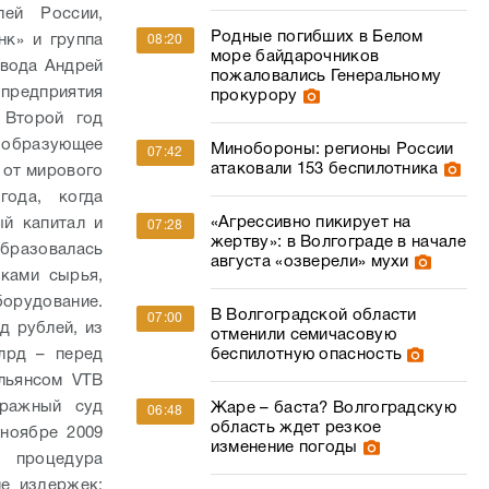
ей России,
Родные погибших в Белом
нк» и группа
08:20
море байдарочников
авода Андрей
пожаловались Генеральному
 предприятия
прокурору
.
Второй год
ообразующее
Минобороны: регионы России
07:42
атаковали 153 беспилотника
 от мирового
 года, когда
«Агрессивно пикирует на
й капитал и
07:28
жертву»: в Волгограде в начале
разовалась
августа «озверели» мухи
ками сырья,
орудование.
В Волгоградской области
07:00
д рублей, из
отменили семичасовую
беспилотную опасность
лрд – перед
льянсом VTB
тражный суд
Жаре – баста? Волгоградскую
06:48
область ждет резкое
 ноябре 2009
изменение погоды
а процедура
ие издержек: