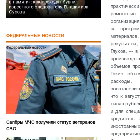
в памяти»: как проходят будни
практически
известного следователя Владимира
Сурова
ремонтные 
организация
на програм
ФЕДЕРАЛЬНЫЕ НОВОСТИ
материалов
результаты
Федеральные новости
Глухов, -- 
производст
объемов про
Такие объе
расходы, 
восстановит
что к авгус
тысяч рубле
и для специ
кредиторы 
Сапёры МЧС получили статус ветеранов
иностранны
СВО
предприяти
Федеральные новости