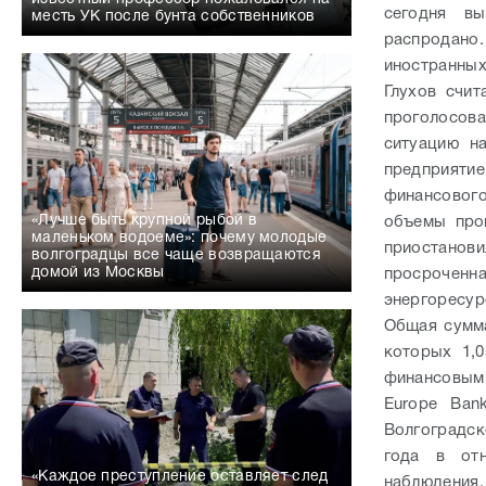
сегодня в
месть УК после бунта собственников
распродано.
иностранных
Глухов счит
проголосов
ситуацию н
предприятие
финансового
«Лучше быть крупной рыбой в
объемы про
маленьком водоеме»: почему молодые
приостано
волгоградцы все чаще возвращаются
домой из Москвы
просроченн
энергоресу
Общая сумма
которых 1,
финансовым
Europe 
Волгоградск
года в отн
«Каждое преступление оставляет след
наблюдения