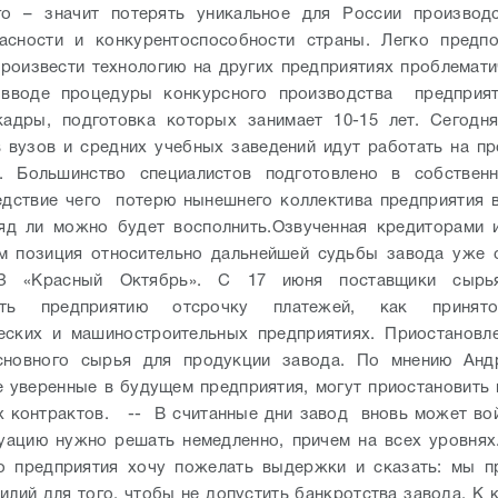
го – значит потерять уникальное для России производс
пасности и конкурентоспособности страны. Легко предпо
роизвести технологию на других предприятиях проблемат
вводе процедуры конкурсного производства предприят
кадры, подготовка которых занимает 10-15 лет. Сегодн
 вузов и средних учебных заведений идут работать на 
я. Большинство специалистов подготовлено в собствен
едствие чего потерю нынешнего коллектива предприятия
яд ли можно будет восполнить.
Озвученная кредиторами 
м позиция относительно дальнейшей судьбы завода уже с
З «Красный Октябрь». С 17 июня поставщики сырья
лять предприятию отсрочку платежей, как приня
еских и машиностроительных предприятиях. Приостановл
новного сырья для продукции завода. По мнению Андр
е уверенные в будущем предприятия, могут приостановить
х контрактов.
-- В считанные дни завод вновь может вой
уацию нужно решать немедленно, причем на всех уровнях
го предприятия хочу пожелать выдержки и сказать: мы п
илий для того, чтобы не допустить банкротства завода. К 