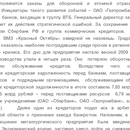
ыполняются заказы для оборонной и атомной отрасл
 Инициаторы такого развития событий – ОАО «Газпромба
 банков, входящих в группу ВТБ. Генеральный директор з
ает их действия стратегической ошибкой. За сохранение
али Сбербанк РФ и группа коммерческих кредиторов
а ВМЗ «Красный Октябрь» завидной не назовешь. Град
 оказалось наиболее пострадавшим среди прочих в регионе
 кризиса. Его дно для предприятия настало весной 2009
изводства упали в четыре раза. Оно потеряло оборотны
вило обслуживание кредитов. Вследствие чего об
ая кредиторская задолженность перед банками, поставщи
рсов и подрядными организациями, обслуживающими об
 кредиторской задолженности в итоге составила 7,83 млр
05 млрд рублей – перед поставщиками ресурсов 6,78 м
и учреждениями (ОАО «Сбербанк», ОАО «Газпромбанк», а
Bank).
Далее один из кредиторов подал иск в арби
ой области о признании завода банкротом. Напомним, в
ошении металлургического предприятия была введен
.
Экономический кризис заставил завод пойти на снижен