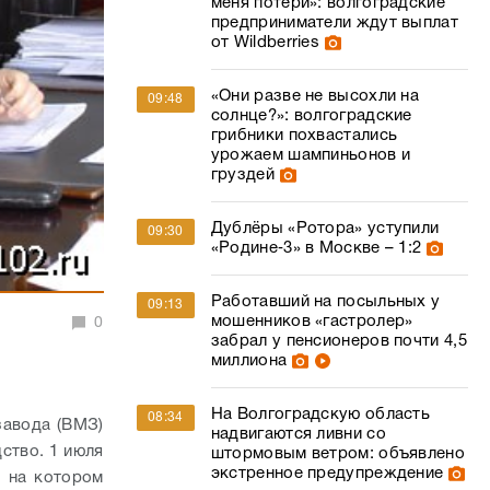
меня потери»: волгоградские
предприниматели ждут выплат
от Wildberries
«Они разве не высохли на
09:48
солнце?»: волгоградские
грибники похвастались
урожаем шампиньонов и
груздей
Дублёры «Ротора» уступили
09:30
«Родине‑3» в Москве – 1:2
Работавший на посыльных у
09:13
мошенников «гастролер»
0
забрал у пенсионеров почти 4,5
миллиона
На Волгоградскую область
08:34
завода (ВМЗ)
надвигаются ливни со
ство. 1 июля
штормовым ветром: объявлено
экстренное предупреждение
, на котором