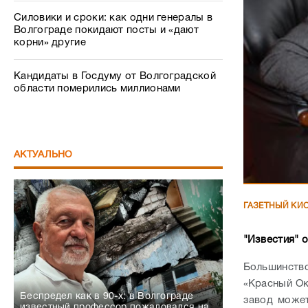
Силовики и сроки: как одни генералы в
Волгограде покидают посты и «дают
корни» другие
Кандидаты в Госдуму от Волгоградской
области померились миллионами
АКТУАЛЬНО
ГАЗЕТНЫЙ КИ
"Известия" о
Большинство
«Красный Ок
Беспредел как в 90-х: в Волгограде
завод может
известный профессор пожаловался на