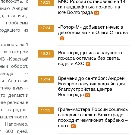
положить, с
МЧС России остановило на 14
18:23
га ландшафтные пожары на
ению Андрея
юге Волгограда
а, а значит,
ь проблемы
«Ротор‑М» добывает ничью в
17:24
ходящего из
дебютном матче Олега Стогова
талось: на 1
, на котором
Волгоградцы из-за крупного
16:21
пожара остались без света,
ВМЗ «Красный
воды и АЗС
ный оборот,
 завода --
Времени до сентября: Андрей
15:14
ти Анатолия
Бочаров озвучил дедлайн для
тную думу.
--
благоустройства центра
Волгограда
что делают и
сле региона в
Гриль-мастера России сошлись
о народно-
14:19
в поединке: как в Волгограде
ышленности,
проходит чемпионат барбекю –
 Например,
фото
я 600 дней.