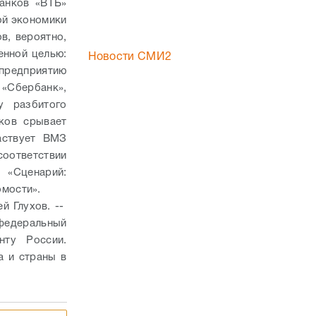
анков «ВТБ»
ой экономики
в, вероятно,
енной целью:
Новости СМИ2
 предприятию
«Сбербанк»,
у разбитого
ков срывает
аствует ВМЗ
соответствии
 «Сценарий:
«Ведомости».
й Глухов. --
 федеральный
нту России.
а и страны в