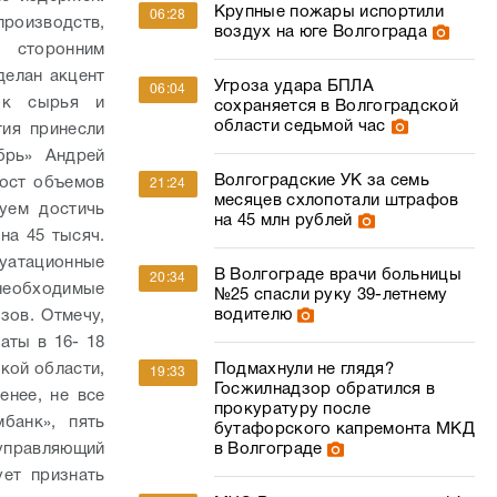
Крупные пожары испортили
06:28
производств,
воздух на юге Волгограда
г сторонним
делан акцент
Угроза удара БПЛА
06:04
вок сырья и
сохраняется в Волгоградской
области седьмой час
ия принесли
брь» Андрей
Волгоградские УК за семь
рост объемов
21:24
месяцев схлопотали штрафов
уем достичь
на 45 млн рублей
на 45 тысяч.
уатационные
В Волгограде врачи больницы
20:34
еобходимые
№25 спасли руку 39-летнему
водителю
зов. Отмечу,
аты в 16- 18
Подмахнули не глядя?
кой области,
19:33
Госжилнадзор обратился в
енее, не все
прокуратуру после
банк», пять
бутафорского капремонта МКД
в Волгограде
управляющий
ет признать