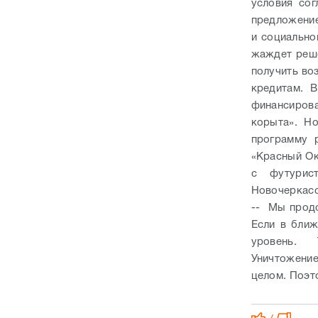
условия со
предложение
и социально
жаждет реше
получить во
кредитам. 
финансиров
корыта». Н
программу 
«Красный Ок
с футурист
Новочеркасс
-- Мы продо
Если в ближ
уровень. Т
Уничтожение
целом. Поэто