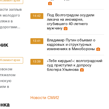
Комментарии
асти заплыв
Под Волгоградом осудили
ля молодого
14:42
лихача на иномарке,
пляже в
сгубившего 40-летнего
дорогами...
мужчину
Владимир Путин объявил о
13:41
ник
кадровых и структурных
изменениях в Минобороны
Комментарии
«Тебе кирдык!»: волгоградский
13:39
суд приступил к допросу
ховском
блогера Ульянова
 тяжелом
инскую
или в
Новости СМИ2
енка