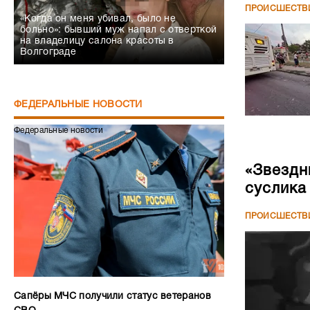
ПРОИСШЕСТВ
«Когда он меня убивал, было не
больно»: бывший муж напал с отверткой
на владелицу салона красоты в
Волгограде
ФЕДЕРАЛЬНЫЕ НОВОСТИ
Федеральные новости
«Звездн
суслика
ПРОИСШЕСТВ
Сапёры МЧС получили статус ветеранов