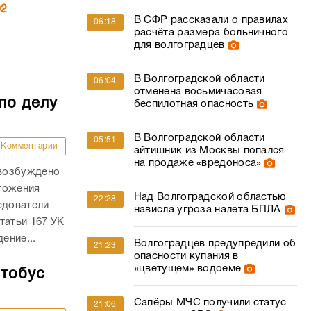
02
В СФР рассказали о правилах
06:18
расчёта размера больничного
для волгоградцев
В Волгоградской области
06:04
отменена восьмичасовая
по делу
беспилотная опасность
В Волгоградской области
05:51
Комментарии
айтишник из Москвы попался
на продаже «вредоноса»
 возбуждено
тожения
Над Волгоградской областью
22:28
едователи
нависла угроза налета БПЛА
татьи 167 УК
ение...
Волгоградцев предупредили об
21:23
опасности купания в
«цветущем» водоеме
втобус
Сапёры МЧС получили статус
21:06