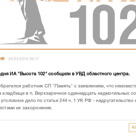
ИЯ
30.03.2010 09:17
одня ИА "Высота 102" сообщили в УВД областного центра.
братился работник СП "Память" с заявлением, что неизвес
а кладбище в п. Верхзаречное одиннадцать надмогильных с
головное дело по статье 244 ч. 1 УК РФ - надругательство 
естами их захоронения.
К