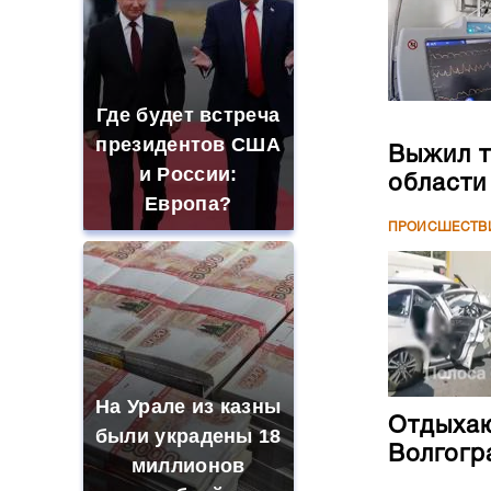
Где будет встреча
президентов США
Выжил т
и России:
области
Европа?
ПРОИСШЕСТВ
На Урале из казны
Отдыхаю
были украдены 18
Волгогр
миллионов