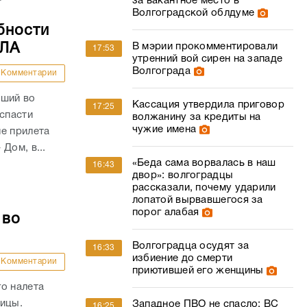
за вакантное место в
Волгоградской облдуме
бности
ПЛА
В мэрии прокомментировали
17:53
утренний вой сирен на западе
Волгограда
Комментарии
вший во
Кассация утвердила приговор
17:25
 спасти
волжанину за кредиты на
чужие имена
е прилета
Дом, в...
«Беда сама ворвалась в наш
16:43
двор»: волгоградцы
рассказали, почему ударили
лопатой вырвавшегося за
порог алабая
 во
Волгоградца осудят за
16:33
избиение до смерти
Комментарии
приютившей его женщины
о налета
ницы.
Западное ПВО не спасло: ВС
16:25