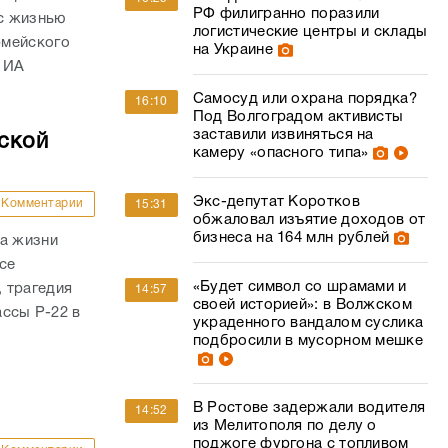
РФ филигранно поразили
с жизнью
логистические центры и склады
рмейского
на Украине
 ИА
Самосуд или охрана порядка?
16:10
Под Волгоградом активисты
заставили извиняться на
ской
камеру «опасного типа»
Экс-депутат Коротков
Комментарии
15:31
обжаловал изъятие доходов от
бизнеса на 164 млн рублей
ла жизни
се
«Будет символ со шрамами и
 трагедия
14:57
своей историей»: в Волжском
ассы Р-22 в
украденного вандалом суслика
подбросили в мусорном мешке
В Ростове задержали водителя
14:52
из Мелитополя по делу о
поджоге фургона с топливом