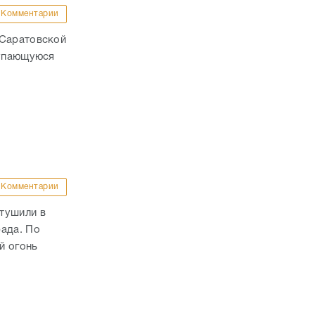
Комментарии
 Саратовской
купающуюся
Комментарии
тушили в
рада. По
й огонь