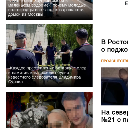
«Лучше быть крупной рыбой в
Е
маленьком водоеме»: почему молодые
волгоградцы все чаще возвращаются
домой из Москвы
В Росто
о поджо
ПРОИСШЕСТВ
«Каждое преступление оставляет след
в памяти»: как проходят будни
известного следователя Владимира
Сурова
На севе
№21 с п