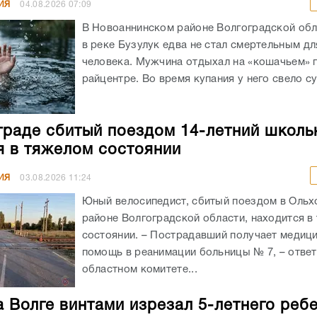
ИЯ
04.08.2026
07:09
В Новоаннинском районе Волгоградской обл
в реке Бузулук едва не стал смертельным д
человека. Мужчина отдыхал на «кошачьем» 
райцентре. Во время купания у него свело су
граде сбитый поездом 14-летний школь
я в тяжелом состоянии
ИЯ
03.08.2026
11:24
Юный велосипедист, сбитый поездом в Оль
районе Волгоградской области, находится в
состоянии. – Пострадавший получает медиц
помощь в реанимации больницы № 7, – ответ
областном комитете...
а Волге винтами изрезал 5-летнего реб