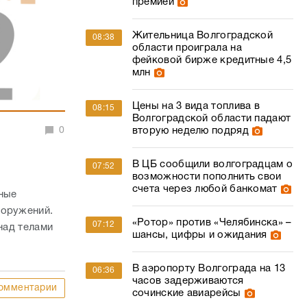
премией
Жительница Волгоградской
08:38
области проиграла на
фейковой бирже кредитные 4,5
млн
Цены на 3 вида топлива в
08:15
Волгоградской области падают
0
вторую неделю подряд
В ЦБ сообщили волгоградцам о
07:52
возможности пополнить свои
счета через любой банкомат
тные
ооружений.
«Ротор» против «Челябинска» –
07:12
над телами
шансы, цифры и ожидания
В аэропорту Волгограда на 13
06:36
часов задерживаются
омментарии
сочинские авиарейсы