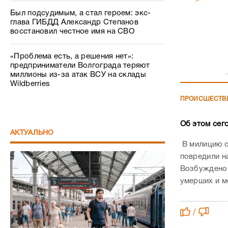
Был подсудимым, а стал героем: экс-
глава ГИБДД Александр Степанов
восстановил честное имя на СВО
«Проблема есть, а решения нет»:
предприниматели Волгограда теряют
миллионы из-за атак ВСУ на склады
Wildberries
ПРОИСШЕСТВ
Об этом сег
АКТУАЛЬНО
В милицию о
повредили н
Возбуждено у
умерших и м
/