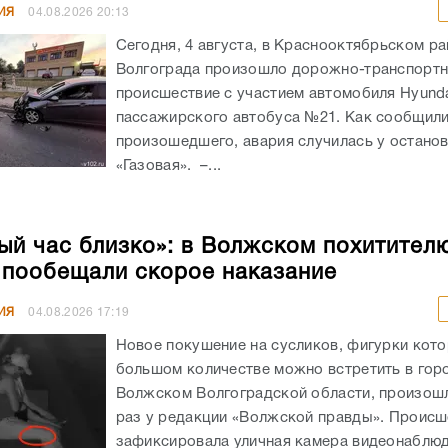
ИЯ
04.08.2026
20:13
Сегодня, 4 августа, в Краснооктябрьском р
Волгограда произошло дорожно-транспорт
происшествие с участием автомобиля Hyunda
пассажирского автобуса №21. Как сообщил
произошедшего, авария случилась у остано
«Газовая». –...
ый час близко»: в Волжском похитител
 пообещали скорое наказание
ИЯ
04.08.2026
17:19
Новое покушение на сусликов, фигурки кото
большом количестве можно встретить в гор
Волжском Волгоградской области, произошл
раз у редакции «Волжской правды». Происш
зафиксировала уличная камера видеонаблюде