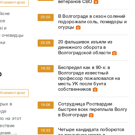
ветеранов СВО
Комментарии
айоне
В Волгограде в сезон солений
20:50
ное
подорожали соль, помидоры и
огурцы
i и
и очевидцы
20 фальшивок изъяли из
вки
20:09
денежного оборота в
Волгоградской области
Беспредел как в 90-х: в
19:35
Волгограде известный
ю
профессор пожаловался на
месть УК после бунта
собственников
Комментарии
рых в
Сотрудница Росгвардии
19:06
быстрее всех переплыла Волгу
оде
в Волгограде
о на этот
ествие
Четыре кандидата поборются
18:33
ния. ...