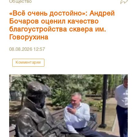
Общество
«Всё очень достойно»: Андрей
Бочаров оценил качество
благоустройства сквера им.
Говорухина
08.08.2026
12:57
Комментарии