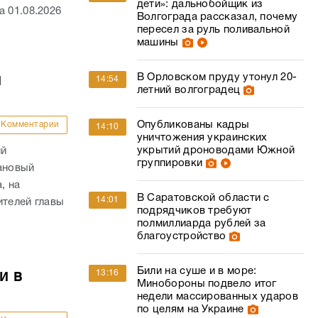
дети»: дальнобойщик из
 01.08.2026
Волгограда рассказал, почему
пересел за руль поливальной
машины
В Орловском пруду утонул 20-
й
14:54
летний волгоградец
Опубликованы кадры
Комментарии
14:10
уничтожения украинских
укрытий дроноводами Южной
ий
группировки
ановый
, на
В Саратовской области с
14:01
ителей главы
подрядчиков требуют
полмиллиарда рублей за
благоустройство
Били на суше и в море:
13:16
и в
Минобороны подвело итог
недели массированных ударов
по целям на Украине