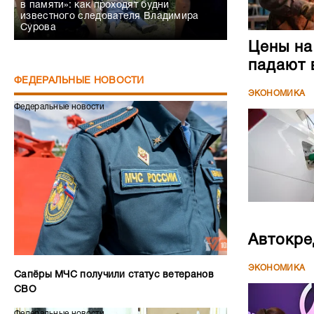
в памяти»: как проходят будни
известного следователя Владимира
Сурова
Цены на
падают 
ФЕДЕРАЛЬНЫЕ НОВОСТИ
ЭКОНОМИКА
Федеральные новости
Автокре
ЭКОНОМИКА
Сапёры МЧС получили статус ветеранов
СВО
Федеральные новости