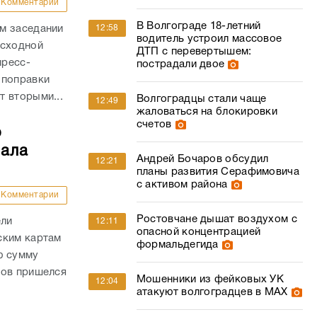
Комментарии
В Волгограде 18-летний
12:58
м заседании
водитель устроил массовое
асходной
ДТП с перевертышем:
пресс-
пострадали двое
 поправки
 вторыми...
Волгоградцы стали чаще
12:49
жаловаться на блокировки
счетов
о
чала
Андрей Бочаров обсудил
12:21
планы развития Серафимовича
с активом района
Комментарии
Ростовчане дышат воздухом с
ели
12:11
опасной концентрацией
ским картам
формальдегида
ю сумму
дов пришелся
Мошенники из фейковых УК
12:04
атакуют волгоградцев в МАХ