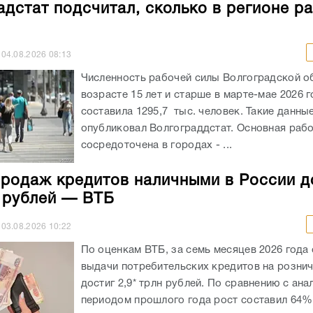
адстат подсчитал, сколько в регионе р
04.08.2026
08:13
Численность рабочей силы Волгоградской о
возрасте 15 лет и старше в марте-мае 2026 
составила 1295,7 тыс. человек. Такие данны
опубликовал Волгограддстат. Основная рабо
сосредоточена в городах - ...
родаж кредитов наличными в России д
н рублей — ВТБ
03.08.2026
10:22
По оценкам ВТБ, за семь месяцев 2026 года
выдачи потребительских кредитов на розни
достиг 2,9* трлн рублей. По сравнению с ан
периодом прошлого года рост составил 64%.