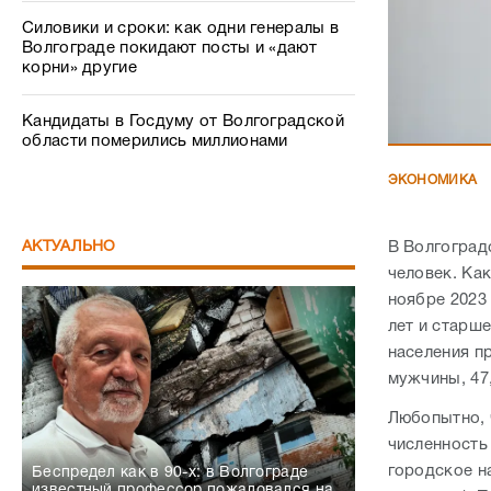
Силовики и сроки: как одни генералы в
Волгограде покидают посты и «дают
корни» другие
Кандидаты в Госдуму от Волгоградской
области померились миллионами
ЭКОНОМИКА
АКТУАЛЬНО
В Волгоград
человек. Ка
ноябре 2023
лет и старше
населения пр
мужчины, 47
Любопытно, 
численность
городское на
Беспредел как в 90-х: в Волгограде
известный профессор пожаловался на