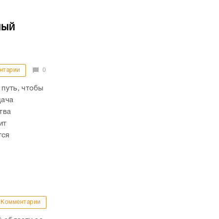
ный
нтарии
0
путь, чтобы
дача
тва
ит
тся
Комментарии