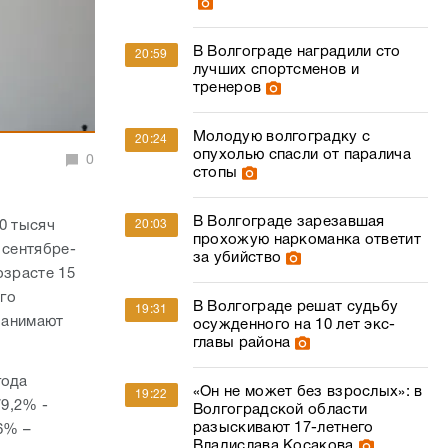
В Волгограде наградили сто
20:59
лучших спортсменов и
тренеров
Молодую волгоградку с
20:24
опухолью спасли от паралича
0
стопы
В Волгограде зарезавшая
20:03
0 тысяч
прохожую наркоманка ответит
 сентябре-
за убийство
озрасте 15
ого
В Волгограде решат судьбу
19:31
 занимают
осужденного на 10 лет экс-
главы района
года
«Он не может без взрослых»: в
19:22
79,2% -
Волгоградской области
разыскивают 17-летнего
6% –
Владислава Косакова