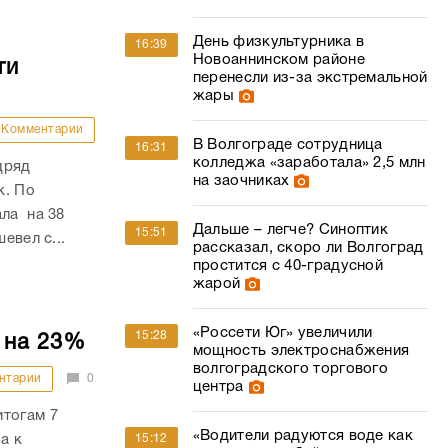
День физкультурника в
16:39
Новоаннинском районе
ти
перенесли из-за экстремальной
жары
Комментарии
В Волгограде сотрудница
16:31
колледжа «заработала» 2,5 млн
дряд
на заочниках
к. По
ала на 38
Дальше – легче? Синоптик
15:51
евел с...
рассказал, скоро ли Волгоград
простится с 40-градусной
жарой
«Россети Юг» увеличили
15:28
 на 23%
мощность электроснабжения
волгоградского торгового
нтарии
0
центра
итогам 7
«Водители радуются воде как
15:12
а к