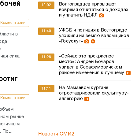
абочей
Волгоградцев призывают
12:02
вовремя отчитаться о доходах
и уплатить НДФЛ
Комментарии
УФСБ и полиция в Волгограде
11:40
бласти в
уложили на землю взломщиков
«Госуслуг»
года
е
«Сейчас это прекрасное
чая сила
11:28
место»: Андрей Бочаров
увидел в Серафимовичском
районе изменения к лучшему
остиг
На Мамаевом кургане
11:11
отреставрировали скульптуру-
Комментарии
аллегорию
 объем
чном рынке
алогичным
 По...
Новости СМИ2