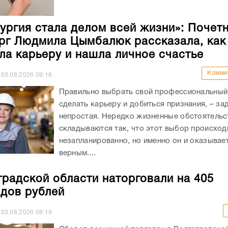
ургия стала делом всей жизни»: Почет
рг Людмила Цымбалюк рассказала, как
ла карьеру и нашла личное счастье
Комме
03.08.2026
09:18
Правильно выбрать свой профессиональный 
сделать карьеру и добиться признания, – за
непростая. Нередко жизненные обстоятельс
складываются так, что этот выбор происход
незапланированно, но именно он и оказывае
верным....
градской области наторговали на 405
дов рублей
03.08.2026
08:19