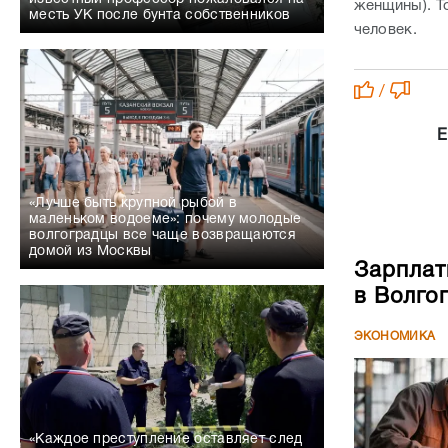
женщины). Т
месть УК после бунта собственников
человек.
/
Е
«Лучше быть крупной рыбой в
маленьком водоеме»: почему молодые
волгоградцы все чаще возвращаются
домой из Москвы
Зарплат
в Волго
ЭКОНОМИКА
«Каждое преступление оставляет след