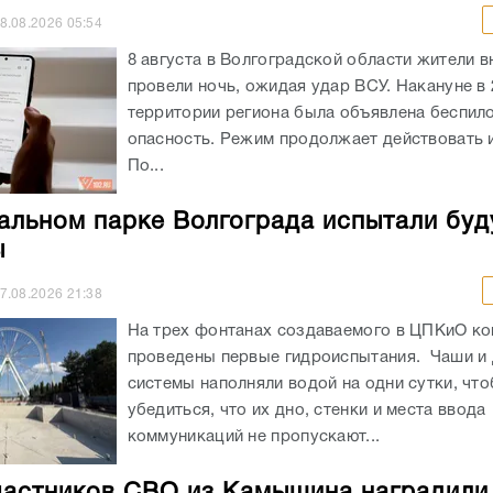
8.08.2026
05:54
8 августа в Волгоградской области жители в
провели ночь, ожидая удар ВСУ. Накануне в 
территории региона была объявлена беспил
опасность. Режим продолжает действовать и
По...
альном парке Волгограда испытали бу
ы
7.08.2026
21:38
На трех фонтанах создаваемого в ЦПКиО к
проведены первые гидроиспытания. Чаши и
системы наполняли водой на одни сутки, чт
убедиться, что их дно, стенки и места ввода
коммуникаций не пропускают...
частников СВО из Камышина наградили