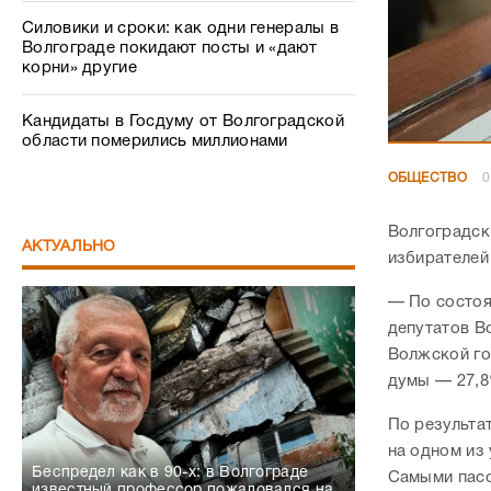
Силовики и сроки: как одни генералы в
Волгограде покидают посты и «дают
корни» другие
Кандидаты в Госдуму от Волгоградской
области померились миллионами
ОБЩЕСТВО
0
Волгоградск
АКТУАЛЬНО
избирателей
— По состоя
депутатов В
Волжской го
думы — 27,
По результа
на одном из
Беспредел как в 90-х: в Волгограде
Самыми пасс
известный профессор пожаловался на