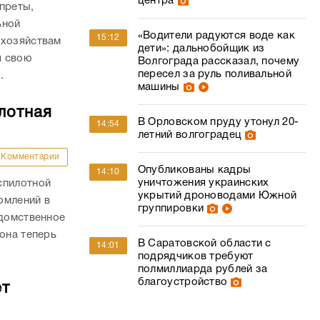
центра
преты,
ьной
«Водители радуются воде как
15:12
 хозяйствам
дети»: дальнобойщик из
я свою
Волгограда рассказал, почему
пересел за руль поливальной
.
машины
лотная
В Орловском пруду утонул 20-
14:54
летний волгоградец
Комментарии
Опубликованы кадры
14:10
уничтожения украинских
спилотной
укрытий дроноводами Южной
омлений в
группировки
едомственное
она теперь
В Саратовской области с
14:01
подрядчиков требуют
полмиллиарда рублей за
благоустройство
ет