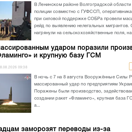
В Ленинском районе Волгоградской области
полиции совместно с ГУФССП, оперативник
при силовой поддержке СОБРа провели ма
рейд по выявлению нелегальных мигрантов.
нагрянули на сельскохозяйственные поля, на.
ассированным ударом поразили произ
Фламинго» и крупную базу ГСМ
8.08.2026
09:38
В ночь с 7 на 8 августа Вооружённые Силы 
массированный удар по предприятиям Украи
Поражены были производство, задействова
создании ракет «Фламинго», крупная база Г
а...
адцам заморозят переводы из-за