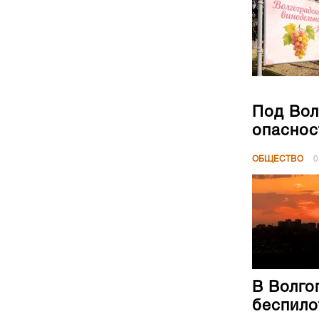
Под Вол
опаснос
ОБЩЕСТВО
0
В Волго
беспило