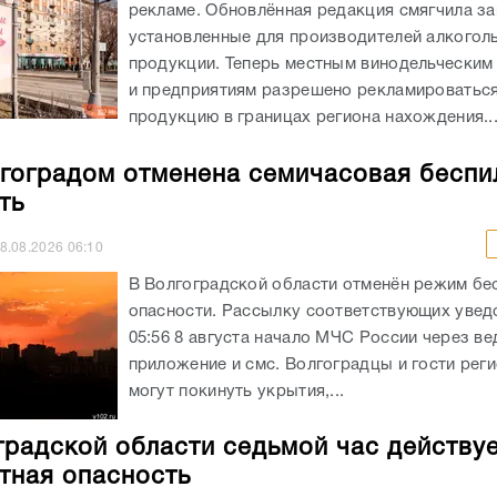
рекламе. Обновлённая редакция смягчила за
установленные для производителей алкогол
продукции. Теперь местным винодельческим
и предприятиям разрешено рекламироватьс
продукцию в границах региона нахождения...
гоградом отменена семичасовая беспи
ть
8.08.2026
06:10
В Волгоградской области отменён режим бе
опасности. Рассылку соответствующих увед
05:56 8 августа начало МЧС России через в
приложение и смс. Волгоградцы и гости реги
могут покинуть укрытия,...
градской области седьмой час действу
тная опасность