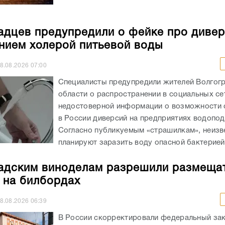
адцев предупредили о фейке про дивер
нием холерой питьевой воды
8.08.2026
07:00
Специалисты предупредили жителей Волгог
области о распространении в социальных се
недостоверной информации о возможности
в России диверсий на предприятиях водопод
Согласно публикуемым «страшилкам», неизв
планируют заразить воду опасной бактерией,
адским виноделам разрешили размеща
 на билбордах
8.08.2026
06:39
В России скорректировали федеральный зак