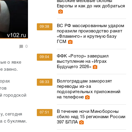
высокие меловые склоны
Европы и как до них добраться
ВС РФ массированным ударом
09:38
поразили производство ракет
«Фламинго» и крупную базу
ГСМ
0
ФФК «Ротор» завершил
09:04
выступление на «Играх
ые о явке
Будущего 2026»
ое звено.
борах
Волгоградцам заморозят
08:33
переводы из-за
тов
подозрительных приложений
й городской
на телефоне
В течение ночи Минобороны
07:51
у, сегодня
сбило над 15 регионами России
а с буклями.
397 БПЛА