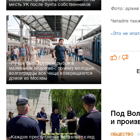
месть УК после бунта собственников
Фото: архив
Читайте так
«Это не эпа
/
«Лучше быть крупной рыбой в
маленьком водоеме»: почему молодые
Е
волгоградцы все чаще возвращаются
домой из Москвы
Под Вол
и произ
ОБЩЕСТВО
0
«Каждое преступление оставляет след