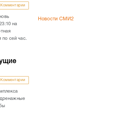
Комментарии
новь
Новости СМИ2
23:10 на
отная
 по сей час.
дущие
Комментарии
омплекса
 дренажные
обы