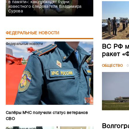
в памяти»: как проходят будни
известного следователя Владимира
Сурова
ФЕДЕРАЛЬНЫЕ НОВОСТИ
Федеральные новости
ВС РФ м
ракет «
ОБЩЕСТВО
0
Сапёры МЧС получили статус ветеранов
СВО
Волгогр
Федеральные новости