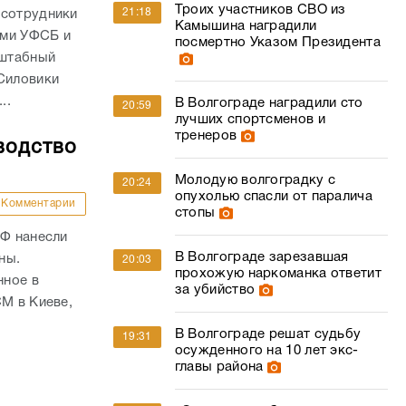
Троих участников СВО из
21:18
 сотрудники
Камышина наградили
ами УФСБ и
посмертно Указом Президента
сштабный
 Силовики
..
В Волгограде наградили сто
20:59
лучших спортсменов и
тренеров
водство
Молодую волгоградку с
20:24
опухолью спасли от паралича
Комментарии
стопы
РФ нанесли
В Волгограде зарезавшая
ны.
20:03
прохожую наркоманка ответит
нное в
за убийство
СМ в Киеве,
В Волгограде решат судьбу
19:31
осужденного на 10 лет экс-
главы района