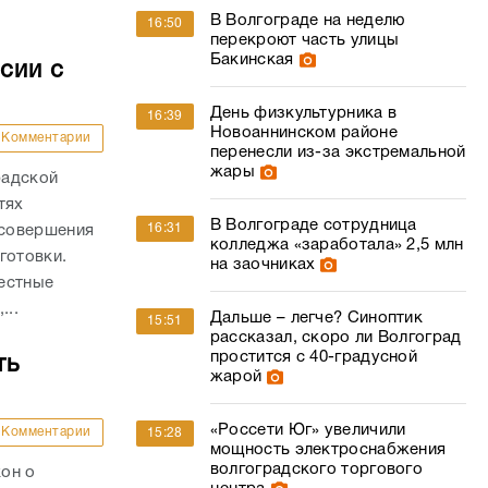
В Волгограде на неделю
16:50
перекроют часть улицы
Бакинская
сии с
День физкультурника в
16:39
Новоаннинском районе
Комментарии
перенесли из-за экстремальной
жары
радской
тях
В Волгограде сотрудница
16:31
 совершения
колледжа «заработала» 2,5 млн
готовки.
на заочниках
естные
...
Дальше – легче? Синоптик
15:51
рассказал, скоро ли Волгоград
простится с 40-градусной
ть
жарой
«Россети Юг» увеличили
Комментарии
15:28
мощность электроснабжения
волгоградского торгового
он о