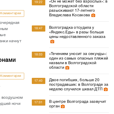
«Он не может без взрослых»: в
19:22
Волгоградской области
разыскивают 17-летнего
Комментарии
Владислава Косакова
 очередная
Волгоградка отсудила у
18:47
нным
«Яндекс.Еды» в разы больше
ные
цены недоставленного заказа
анки начнут
«Течением уносит за секунды»:
18:03
один из самых опасных пляжей
онами
назвали в Волгоградской
области
Комментарии
Двое погибших, больше 20
17:40
пострадавших: в Волгограде за
а
неделю случился шквал ДТП
в воздушном
В центре Волгограда зазвучит
17:01
шедшей ночи
орган