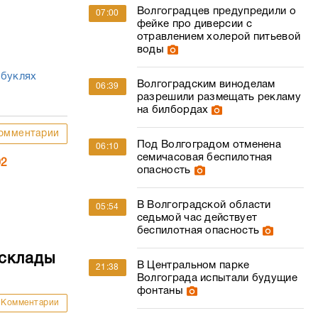
Волгоградцев предупредили о
07:00
фейке про диверсии с
отравлением холерой питьевой
воды
 буклях
Волгоградским виноделам
06:39
разрешили размещать рекламу
на билбордах
омментарии
Под Волгоградом отменена
06:10
семичасовая беспилотная
02
опасность
В Волгоградской области
05:54
седьмой час действует
беспилотная опасность
 склады
В Центральном парке
21:38
Волгограда испытали будущие
фонтаны
Комментарии