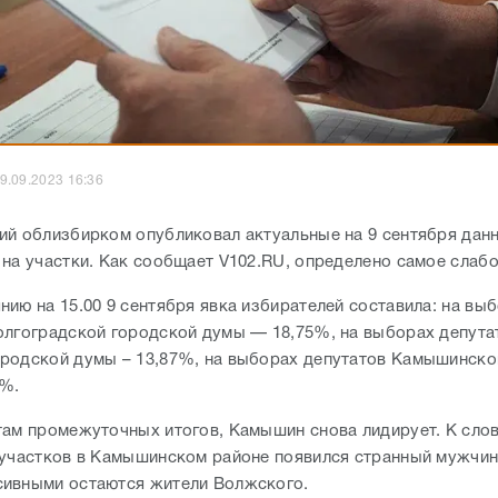
9.09.2023 16:36
ий облизбирком опубликовал актуальные на 9 сентября данн
 на участки. Как сообщает V102.RU, определено самое слаб
нию на 15.00 9 сентября явка избирателей составила: на вы
олгоградской городской думы — 18,75%, на выборах депута
родской думы – 13,87%, на выборах депутатов Камышинско
8%.
там промежуточных итогов, Камышин снова лидирует. К слов
 участков в Камышинском районе появился странный мужчин
ивными остаются жители Волжского.