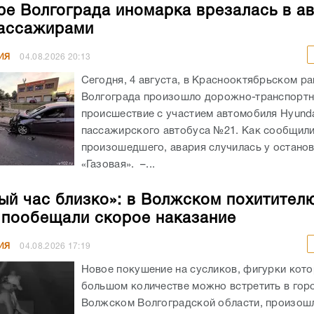
ре Волгограда иномарка врезалась в а
ассажирами
ИЯ
04.08.2026
20:13
Сегодня, 4 августа, в Краснооктябрьском р
Волгограда произошло дорожно-транспорт
происшествие с участием автомобиля Hyunda
пассажирского автобуса №21. Как сообщил
произошедшего, авария случилась у остано
«Газовая». –...
ый час близко»: в Волжском похитител
 пообещали скорое наказание
ИЯ
04.08.2026
17:19
Новое покушение на сусликов, фигурки кото
большом количестве можно встретить в гор
Волжском Волгоградской области, произошл