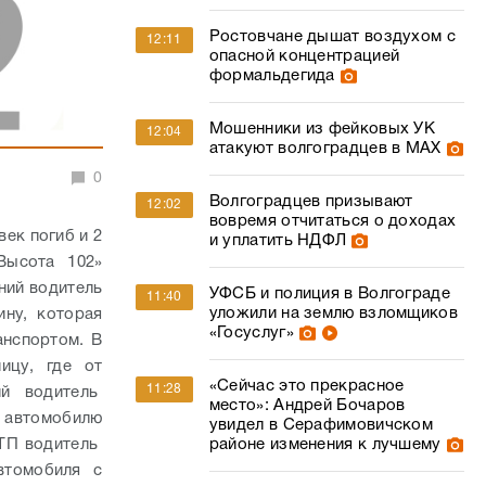
Ростовчане дышат воздухом с
12:11
опасной концентрацией
формальдегида
Мошенники из фейковых УК
12:04
атакуют волгоградцев в МАХ
0
Волгоградцев призывают
12:02
вовремя отчитаться о доходах
век погиб и 2
и уплатить НДФЛ
Высота 102»
ний водитель
УФСБ и полиция в Волгограде
11:40
уложили на землю взломщиков
ну, которая
«Госуслуг»
анспортом.
В
ицу, где от
«Сейчас это прекрасное
11:28
ий водитель
место»: Андрей Бочаров
у автомобилю
увидел в Серафимовичском
ДТП водитель
районе изменения к лучшему
втомобиля с