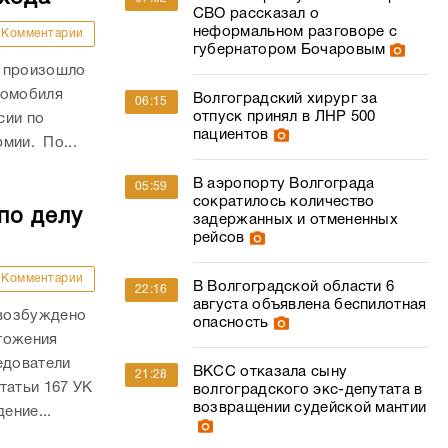
СВО рассказал о
неформальном разговоре с
Комментарии
губернатором Бочаровым
и произошло
томобиля
Волгоградский хирург за
06:15
отпуск принял в ЛНР 500
сии по
пациентов
рмии. По...
В аэропорту Волгограда
05:59
сократилось количество
по делу
задержанных и отмененных
рейсов
Комментарии
В Волгоградской области 6
22:16
августа объявлена беспилотная
 возбуждено
опасность
тожения
едователи
ВКСС отказала сыну
21:28
татьи 167 УК
волгоградского экс-депутата в
возвращении судейской мантии
ение...