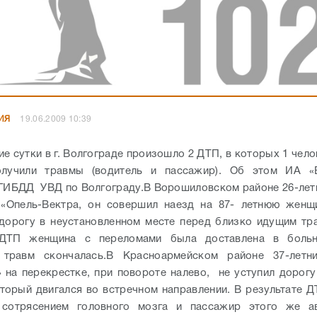
ИЯ
19.06.2009 10:39
 сутки в г. Волгограде произошло 2 ДТП, в которых 1 чело
олучили травмы (водитель и пассажир). Об этом ИА «
ГИБДД УВД по Волгограду.
В Ворошиловском районе 26-лет
 «Опель-Вектра, он совершил наезд на 87- летнюю женщи
дорогу в неустановленном месте перед близко идущим тр
 ДТП женщина с переломами была доставлена в больн
 травм скончалась.
В Красноармейском районе 37-летн
 на перекрестке, при повороте налево, не уступил дорог
оторый двигался во встречном направлении.
В результате 
 сотрясением головного мозга и пассажир этого же а