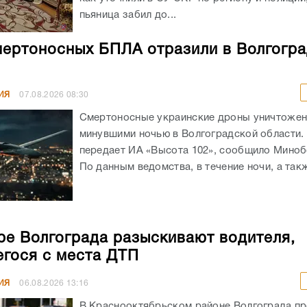
пьяница забил до...
мертоносных БПЛА отразили в Волгогр
ИЯ
07.08.2026
08:30
Смертоносные украинские дроны уничтоже
минувшими ночью в Волгоградской области. 
передает ИА «Высота 102», сообщило Мино
По данным ведомства, в течение ночи, а такж
ре Волгограда разыскивают водителя,
гося с места ДТП
ИЯ
06.08.2026
13:16
В Краснооктябрьском районе Волгограда п