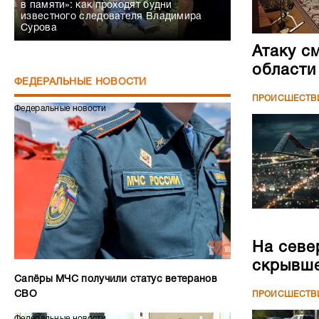
в памяти»: как проходят будни
известного следователя Владимира
Сурова
Атаку с
области
ФЕДЕРАЛЬНЫЕ НОВОСТИ
ПРОИСШЕСТВ
Федеральные новости
На севе
скрывше
Сапёры МЧС получили статус ветеранов
СВО
ПРОИСШЕСТВ
Федеральные новости