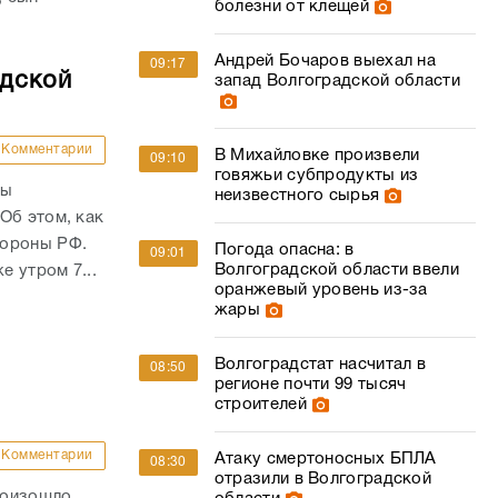
болезни от клещей
Андрей Бочаров выехал на
09:17
адской
запад Волгоградской области
Комментарии
В Михайловке произвели
09:10
говяжьи субпродукты из
ны
неизвестного сырья
Об этом, как
бороны РФ.
Погода опасна: в
09:01
Волгоградской области ввели
е утром 7...
оранжевый уровень из-за
жары
Волгоградстат насчитал в
08:50
регионе почти 99 тысяч
строителей
Комментарии
Атаку смертоносных БПЛА
08:30
отразили в Волгоградской
роизошло