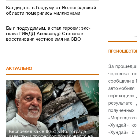
Кандидаты в Госдуму от Волгоградской
области померились миллионами
Был подсудимым, а стал героем: экс-
глава ГИБДД Александр Степанов
восстановил честное имя на СВО
ПРОИСШЕСТВ
За прошедшие
АКТУАЛЬНО
человека п
сообщили в 
автомобиля
переходила 
результате
полученных
«Мерседеса»
«Хундай», к
Беспредел как в 90-х: в Волгограде
«Хундай» с
известный профессор пожаловался на