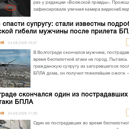
раз у редакции «Волжской правды». Происш
зафиксировала уличная камера видеонаблюде
 спасти супругу: стали известны подро
ской гибели мужчины после прилета Б
ИЯ
04.08.2026
16:07
В Волгограде скончался мужчина, пострада
время беспилотной атаки на город. Пытаясь
гражданскую супругу из загоревшегося посл
БПЛА дома, он получил тяжелейшие ожоги. – 
граде скончался один из пострадавших
таки БПЛА
ИЯ
04.08.2026
11:30
Один из пострадавших во время беспилотног