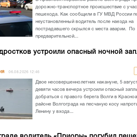
дорожно-транспортное происшествие с уча
пешехода. Как сообщили в ГУ МВД России по
неустановленный водитель после наезда на
пострадавшего скрылся с места аварии. По
предварительной...
дростков устроили опасный ночной зап
ИЯ
06.08.2026
12:46
Двое несовершеннолетних накануне, 5 авгус
девяти часов вечера устроили опасный запл
добраться с правого берега Волги в Красн
районе Волгограда на песчаную косу напрот
Ленину у входа...
граде водитель «Приоры» погубил пеш