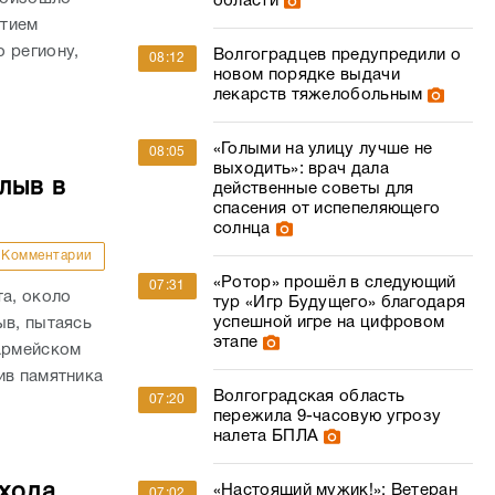
области
стием
 региону,
Волгоградцев предупредили о
08:12
новом порядке выдачи
лекарств тяжелобольным
«Голыми на улицу лучше не
08:05
выходить»: врач дала
лыв в
действенные советы для
спасения от испепеляющего
солнца
Комментарии
«Ротор» прошёл в следующий
07:31
та, около
тур «Игр Будущего» благодаря
успешной игре на цифровом
ыв, пытаясь
этапе
оармейском
ив памятника
Волгоградская область
07:20
пережила 9-часовую угрозу
налета БПЛА
ехода
«Настоящий мужик!»: Ветеран
07:02