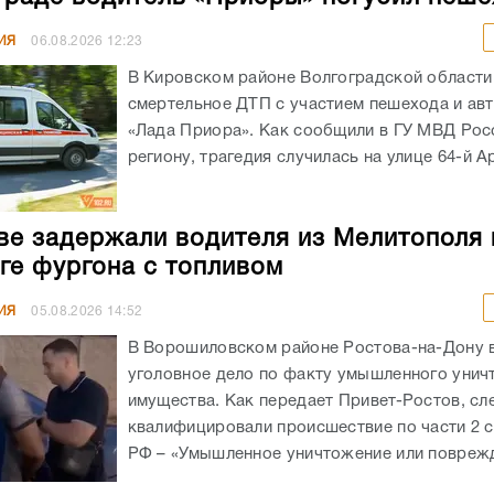
ИЯ
06.08.2026
12:23
В Кировском районе Волгоградской област
смертельное ДТП с участием пешехода и ав
«Лада Приора». Как сообщили в ГУ МВД Рос
региону, трагедия случилась на улице 64-й А
ве задержали водителя из Мелитополя 
ге фургона с топливом
ИЯ
05.08.2026
14:52
В Ворошиловском районе Ростова-на-Дону
уголовное дело по факту умышленного унич
имущества. Как передает Привет-Ростов, сл
квалифицировали происшествие по части 2 с
РФ – «Умышленное уничтожение или поврежд