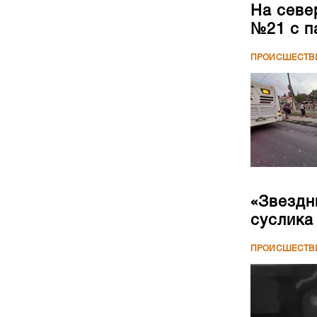
На севе
№21 с п
ПРОИСШЕСТВ
«Звездн
суслика
ПРОИСШЕСТВ