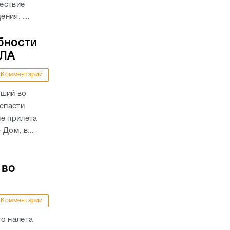
ествие
ния. ...
бности
ПЛА
Комментарии
вший во
 спасти
е прилета
Дом, в...
 во
Комментарии
о налета