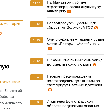
На Мамаевом кургане
11:11
отреставрировали скульптуру-
аллегорию
Росводресурсы уменьшили
омментарии
10:58
сбросы на Волжской ГЭС
02
Олег Журавлёв – главный судья
10:24
матча «Ротор» – «Челябинск»
В Камышине пьяный сын забил
09:54
до смерти пожилую мать
лую
Первое предупреждение:
09:40
волгоградским должникам за
Комментарии
свет придут цветные платежки
н 51-летний
убийстве
7 жителей Волгоградской
ую женщину,
09:30
области подхватили опасные
, сын-