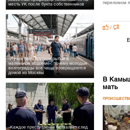
переломом л
месть УК после бунта собственников
/
Е
«Лучше быть крупной рыбой в
маленьком водоеме»: почему молодые
волгоградцы все чаще возвращаются
домой из Москвы
В Камыш
мать
ПРОИСШЕСТВ
«Каждое преступление оставляет след