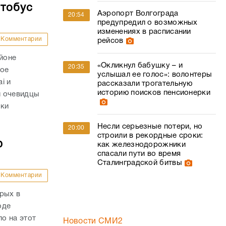
втобус
Аэропорт Волгограда
20:54
предупредил о возможных
изменениях в расписании
Комментарии
рейсов
айоне
«Окликнул бабушку – и
20:35
ное
услышал ее голос»: волонтеры
i и
рассказали трогательную
историю поисков пенсионерки
и очевидцы
вки
Несли серьезные потери, но
20:00
строили в рекордные сроки:
ю
как железнодорожники
спасали пути во время
Сталинградской битвы
Комментарии
рых в
оде
о на этот
Новости СМИ2