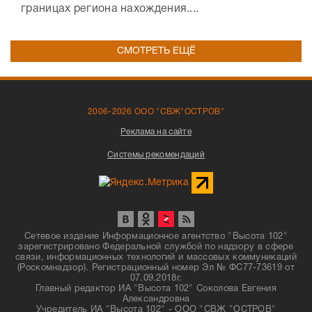
границах региона нахождения....
СМОТРЕТЬ ЕЩЁ
2006-2026 ООО "СВЖ"ОСТРОВ"
Реклама на сайте
Системы рекомендаций
Сетевое издание Информационное агентство "Высота 102"
зарегистрировано Федеральной службой по надзору в сфере
связи, информационных технологий и массовых коммуникаций
(Роскомнадзор). Регистрационный номер Эл № ФС77-73619 от
07.09.2018г.
Главный редактор ИА "Высота 102" Соколова Евгения
Александровна
Учредитель ИА "Высота 102" - ООО "СВЖ "ОСТРОВ"