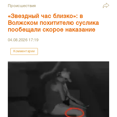
Происшествия
«Звездный час близко»: в
Волжском похитителю суслика
пообещали скорое наказание
04.08.2026
17:19
Комментарии