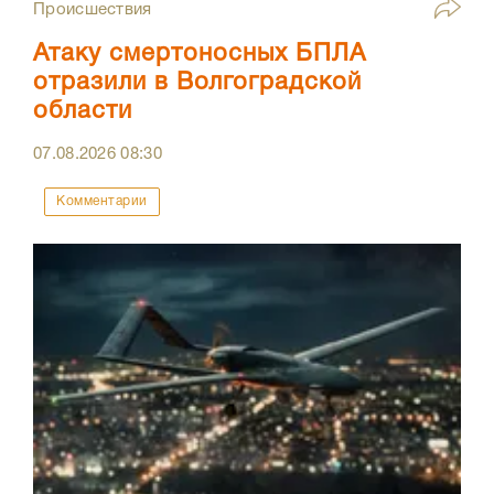
Происшествия
Атаку смертоносных БПЛА
отразили в Волгоградской
области
07.08.2026
08:30
Комментарии