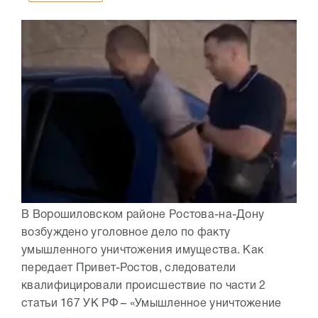
В Ворошиловском районе Ростова-на-Дону
возбуждено уголовное дело по факту
умышленного уничтожения имущества. Как
передает Привет-Ростов, следователи
квалифицировали происшествие по части 2
статьи 167 УК РФ – «Умышленное уничтожение