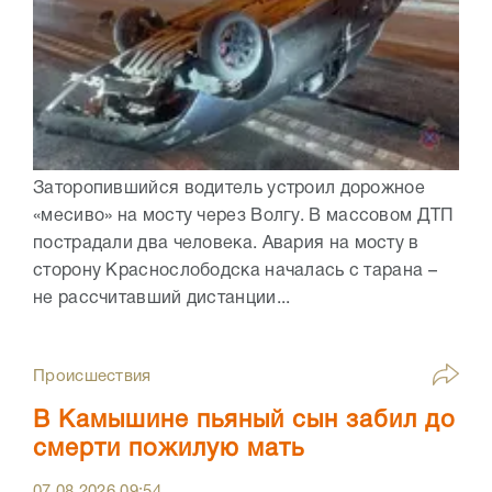
Заторопившийся водитель устроил дорожное
«месиво» на мосту через Волгу. В массовом ДТП
пострадали два человека. Авария на мосту в
сторону Краснослободска началась с тарана –
не рассчитавший дистанции...
Происшествия
В Камышине пьяный сын забил до
смерти пожилую мать