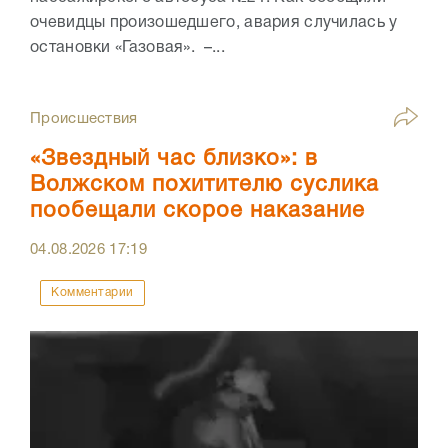
очевидцы произошедшего, авария случилась у
остановки «Газовая». –...
Происшествия
«Звездный час близко»: в
Волжском похитителю суслика
пообещали скорое наказание
04.08.2026
17:19
Комментарии