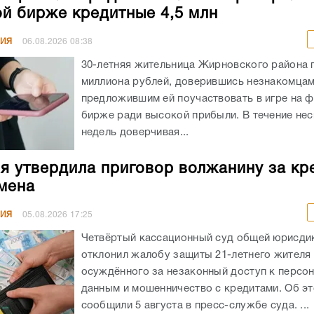
й бирже кредитные 4,5 млн
НИЯ
06.08.2026
08:38
30-летняя жительница Жирновского района 
миллиона рублей, доверившись незнакомцам
предложившим ей поучаствовать в игре на 
бирже ради высокой прибыли. В течение не
недель доверчивая...
я утвердила приговор волжанину за кр
мена
НИЯ
05.08.2026
17:25
Четвёртый кассационный суд общей юрисди
отклонил жалобу защиты 21-летнего жителя
осуждённого за незаконный доступ к персо
данным и мошенничество с кредитами. Об э
сообщили 5 августа в пресс-службе суда. ...