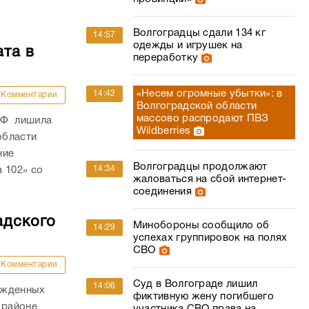
Волгоградцы сдали 134 кг
14:57
одежды и игрушек на
ата в
переработку
«Несем огромные убытки»: в
14:42
Комментарии
Волгоградской области
массово распродают ПВЗ
РФ лишила
Wildberries
области
ние
Волгоградцы продолжают
14:34
 102» со
жаловаться на сбой интернет-
соединения
адского
Минобороны сообщило об
14:29
успехах группировок на полях
СВО
Комментарии
Суд в Волгограде лишил
14:06
ожденных
фиктивную жену погибшего
 районе