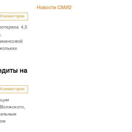
Новости СМИ2
Комментарии
потеряла 4,5
,
финансовой
скольких
едиты на
Комментарии
кции
 Волжского,
нальным
том