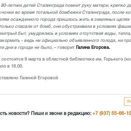
 80-летних детей Сталинграда помнит руку матери, крепко 
учонки во время тотальной бомбежки Сталинграда, после к
лям осажденного города пришлось жить в земляных щелях 
 только спасали от бомб, они обустраивали в условиях фаши
ехитрый быт, умудрялись в условиях отсутствия воды, тепла
накормить - ведь ни официально объявленного голода, ни п
ти дни в городе не было,
– говорит
Галина Егорова.
 состоится 9 марта в областной библиотеке им. Горького (к
ало в 18.00.
ставлено Галиной Егоровой
К
сть новости? Пиши и звони в редакцию:
+7 (937) 55-66-1