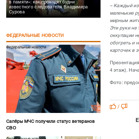
в памяти»: как проходят будни
– Каждый из
известного следователя Владимира
Сурова
маленькие р
мирным жите
Эти руки не
оккупации н
ФЕДЕРАЛЬНЫЕ НОВОСТИ
обогреть и 
Федеральные новости
карточек в э
Презентация
4 этаж). Нач
Фото: предо
/
Е
Сапёры МЧС получили статус ветеранов
СВО
Федеральные новости