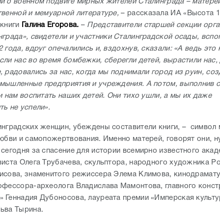
й о военном подвиге мирных жителей Сталинграда – матере
твенной и мемуарной литературе,
– рассказала ИА «Высота 
 книги
Галина Егорова.
–
Представители старшей секции орг
нграда», свидетели и участники Сталинградской осады, вспо
 года, вдруг опечалились и, вздохнув, сказали: «А ведь это
сли нас во время бомбежки, сберегли детей, вырастили нас,
 радовались за нас, когда мы поднимали город из руин, со
мышленные предприятия и учреждения. А потом, выполнив с
и нам воспитать наших детей. Они тихо ушли, а мы их даже
ть не успели».
инградских женщин, убеждены составители книги,
– символ 
любви и самопожертвования. Именно матерей, говорят они, 
 сегодня за спасение для истории всемирно известного ака
виста Олега Трубачева, скульптора, народного художника Р
исова, знаменитого режиссера Элема Климова, кинодрамату
офессора-археолога Владислава Мамонтова, главного конст
 Геннадия Дубоносова, лауреата премии «Имперская культу
ьва Тырина.