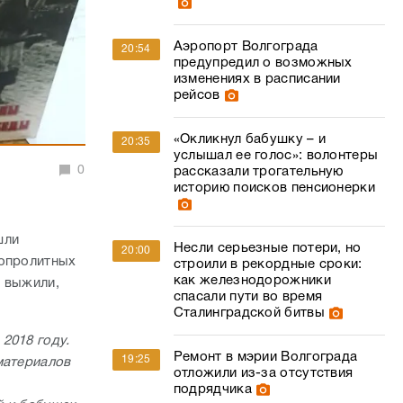
Аэропорт Волгограда
20:54
предупредил о возможных
изменениях в расписании
рейсов
«Окликнул бабушку – и
20:35
услышал ее голос»: волонтеры
0
рассказали трогательную
историю поисков пенсионерки
шли
Несли серьезные потери, но
20:00
вопролитных
строили в рекордные сроки:
как железнодорожники
о выжили,
спасали пути во время
Сталинградской битвы
2018 году.
Ремонт в мэрии Волгограда
19:25
материалов
отложили из-за отсутствия
подрядчика