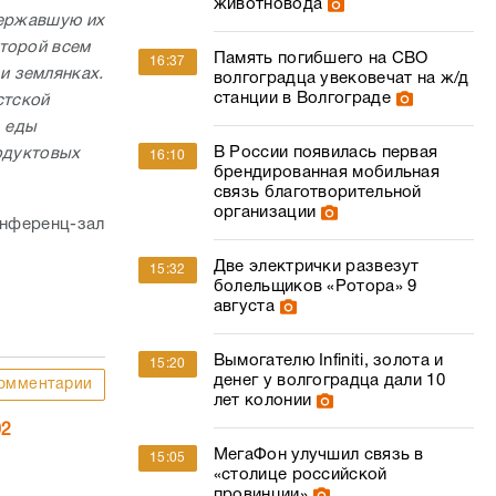
животновода
державшую их
оторой всем
Память погибшего на СВО
16:37
и землянках.
волгоградца увековечат на ж/д
станции в Волгограде
стской
, еды
В России появилась первая
родуктовых
16:10
брендированная мобильная
связь благотворительной
организации
онференц-зал
Две электрички развезут
15:32
болельщиков «Ротора» 9
августа
Вымогателю Infiniti, золота и
15:20
денег у волгоградца дали 10
омментарии
лет колонии
02
МегаФон улучшил связь в
15:05
«столице российской
провинции»