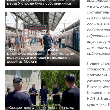
воспоминани
месть УК после бунта собственников
– в художес
составитель
«Дети Стали
события 1942
бабушки спа
образование,
крупные про
долг, помогл
«Лучше быть крупной рыбой в
поблагодари
маленьком водоеме»: почему молодые
волгоградцы все чаще возвращаются
домой из Москвы
Подвиг стал
стойкости, 
благодарить
ученого-сла
Виктора Фет
Климова, пр
НИИ «Штиль»
художника Л
«Каждое преступление оставляет след