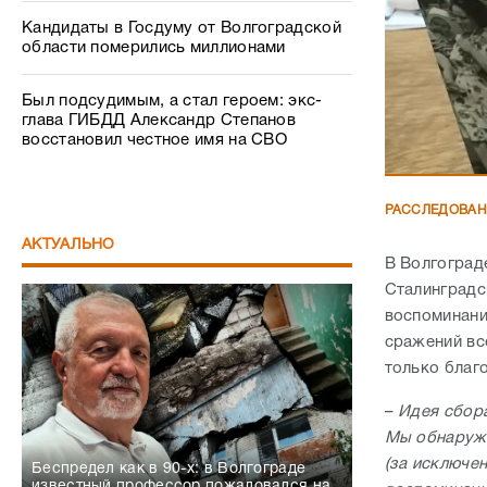
Кандидаты в Госдуму от Волгоградской
области померились миллионами
Был подсудимым, а стал героем: экс-
глава ГИБДД Александр Степанов
восстановил честное имя на СВО
РАССЛЕДОВА
АКТУАЛЬНО
В Волгоград
Сталинградс
воспоминани
сражений все
только благ
–
Идея сбора
Мы обнаружи
(за исключе
Беспредел как в 90-х: в Волгограде
известный профессор пожаловался на