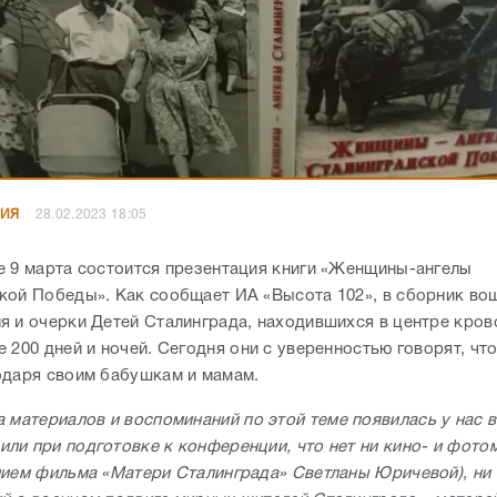
НИЯ
28.02.2023 18:05
е 9 марта состоится презентация книги «Женщины-ангелы
кой Победы». Как сообщает ИА «Высота 102», в сборник во
я и очерки Детей Сталинграда, находившихся в центре кро
 200 дней и ночей. Сегодня они с уверенностью говорят, чт
одаря своим бабушкам и мамам.
 материалов и воспоминаний по этой теме появилась у нас в 
ли при подготовке к конференции, что нет ни кино- и фото
нием фильма «Матери Сталинграда» Светланы Юричевой), ни