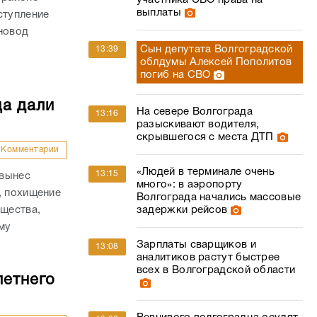
участника СВО права на
выплаты
ступление
новод
Сын депутата Волгоградской
13:39
облдумы Алексей Пополитов
погиб на СВО
ца дали
На севере Волгограда
13:16
разыскивают водителя,
скрывшегося с места ДТП
Комментарии
«Людей в терминале очень
13:15
 вынес
много»: в аэропорту
, похищение
Волгограда начались массовые
ущества,
задержки рейсов
му
.
Зарплаты сварщиков и
13:08
аналитиков растут быстрее
всех в Волгоградской области
летнего