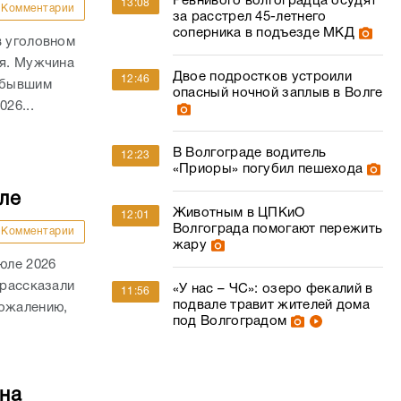
Ревнивого волгоградца осудят
13:08
Комментарии
за расстрел 45-летнего
соперника в подъезде МКД
в уголовном
ля. Мужчина
Двое подростков устроили
12:46
а бывшим
опасный ночной заплыв в Волге
26...
В Волгограде водитель
12:23
«Приоры» погубил пешехода
ле
Животным в ЦПКиО
12:01
Волгограда помогают пережить
Комментарии
жару
юле 2026
 рассказали
«У нас – ЧС»: озеро фекалий в
11:56
подвале травит жителей дома
сожалению,
под Волгоградом
на