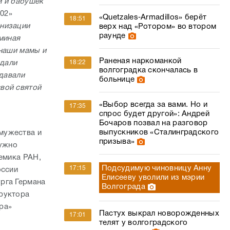
й и бабушек
102»
«Quetzales‑Armadillos» берёт
18:51
анизации
верх над «Ротором» во втором
раунде
миная
 наши мамы и
Раненая наркоманкой
 дали
18:22
волгоградка скончалась в
здавали
больнице
вой святой
«Выбор всегда за вами. Но и
17:35
спрос будет другой»: Андрей
Бочаров позвал на разговор
выпускников «Сталинградского
мужества и
призыва»
нужно
демика РАН,
Подсудимую чиновницу Анну
17:15
оссии
Елисееву уволили из мэрии
рга Германа
Волгограда
руктора
ра»
Пастух выкрал новорожденных
17:01
телят у волгоградского