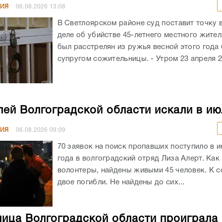
НИЯ
06.08.2026
13:08
В Светлоярском районе суд поставит точку 
деле об убийстве 45-летнего местного жите
был расстрелян из ружья весной этого год
супругом сожительницы. - Утром 23 апреля 20
лей Волгоградской области искали в ию
НИЯ
06.08.2026
09:09
70 заявок на поиск пропавших поступило в и
года в волгоградский отряд Лиза Алерт. Как
волонтеры, найдены живыми 45 человек. К 
двое погибли. Не найдены до сих...
ица Волгоградской области проиграла 