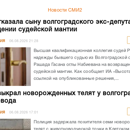
Новости СМИ2
казала сыну волгоградского экс-депут
ении судейской мантии
НИЯ
06.08.2026
21:28
Высшая квалификационная коллегия судей 
надежды бывшего судью из Волгоградской 
Рашада Гасана оглы Набиевана на возвраще
судейской мантии. Как сообщает ИА «Высота
ссылкой на опубликованные решения,...
выкрал новорожденных телят у волгогр
овода
НИЯ
06.08.2026
17:01
Полиция задержала похитителя семи новор
телят с животноводческой точки в Клетском