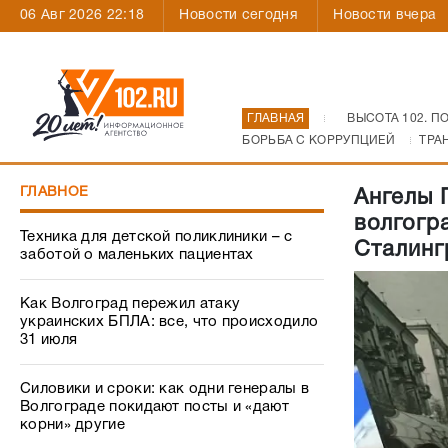
06 Авг 2026 22:18
Новости сегодня
Новости вчера
ГЛАВНАЯ
ВЫСОТА 102. П
БОРЬБА С КОРРУПЦИЕЙ
ТРА
ГЛАВНОЕ
Ангелы 
волгогр
Техника для детской поликлиники – с
Сталинг
заботой о маленьких пациентах
Как Волгоград пережил атаку
украинских БПЛА: все, что происходило
31 июля
Силовики и сроки: как одни генералы в
Волгограде покидают посты и «дают
корни» другие