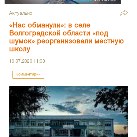
Актуально
«Нас обманули»: в селе
Волгоградской области «под
шумок» реорганизовали местную
школу
16.07.2026
11:03
Комментарии