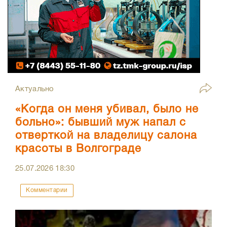
Актуально
«Когда он меня убивал, было не
больно»: бывший муж напал с
отверткой на владелицу салона
красоты в Волгограде
25.07.2026
18:30
Комментарии