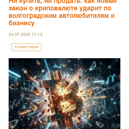
Ни купить, ни продать: как новый
закон о криповалюте ударит по
волгоградским автолюбителям и
бизнесу
24.07.2026
17:14
Комментарии