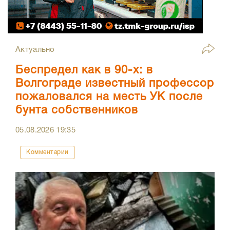
Актуально
Беспредел как в 90-х: в
Волгограде известный профессор
пожаловался на месть УК после
бунта собственников
05.08.2026
19:35
Комментарии