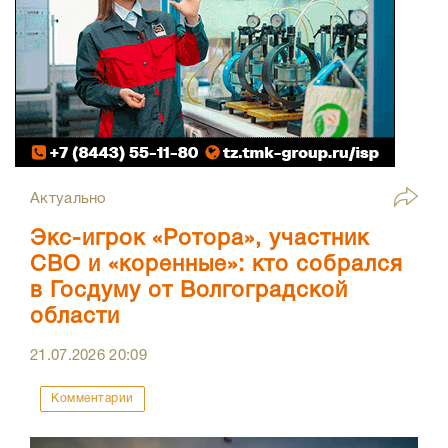
Актуально
Экс-игрок «Ротора», участник
СВО и «коренные»: кто собрался
в Госдуму от Волгоградской
области
21.07.2026
20:09
Комментарии