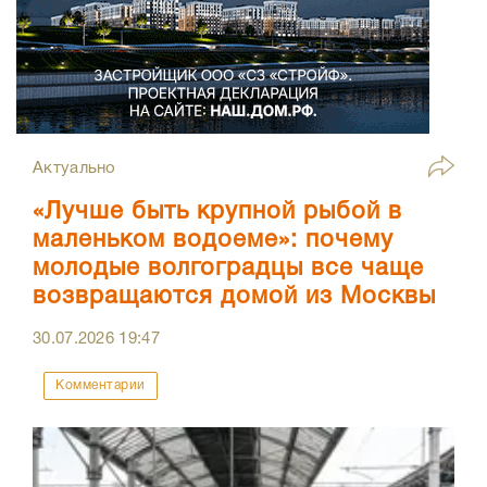
Актуально
«Лучше быть крупной рыбой в
маленьком водоеме»: почему
молодые волгоградцы все чаще
возвращаются домой из Москвы
30.07.2026
19:47
Комментарии