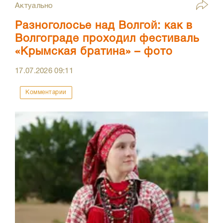
Актуально
Разноголосье над Волгой: как в
Волгограде проходил фестиваль
«Крымская братина» – фото
17.07.2026
09:11
Комментарии