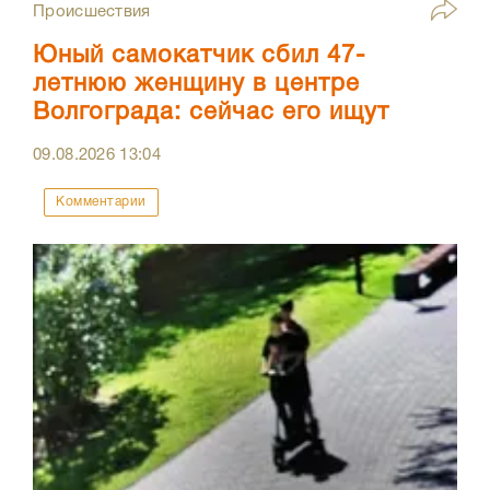
Происшествия
Юный самокатчик сбил 47-
летнюю женщину в центре
Волгограда: сейчас его ищут
09.08.2026
13:04
Комментарии