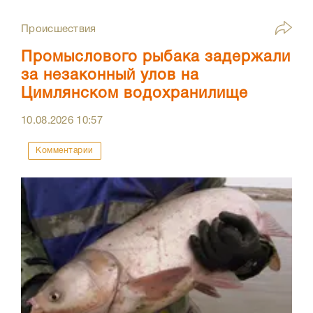
Происшествия
Промыслового рыбака задержали
за незаконный улов на
Цимлянском водохранилище
10.08.2026
10:57
Комментарии