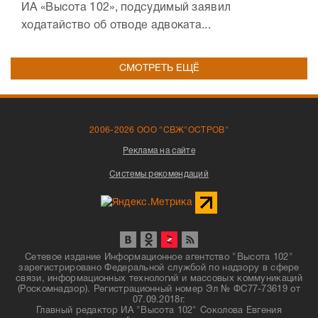
ИА «Высота 102», подсудимый заявил
ходатайство об отводе адвоката...
СМОТРЕТЬ ЕЩЁ
2006-2026 ООО "СВЖ"ОСТРОВ"
Реклама на сайте
Системы рекомендаций
Сетевое издание Информационное агентство "Высота 102"
зарегистрировано Федеральной службой по надзору в сфере
связи, информационных технологий и массовых коммуникаций
(Роскомнадзор). Регистрационный номер Эл № ФС77-73619 от
07.09.2018г.
Главный редактор ИА "Высота 102" Соколова Евгения