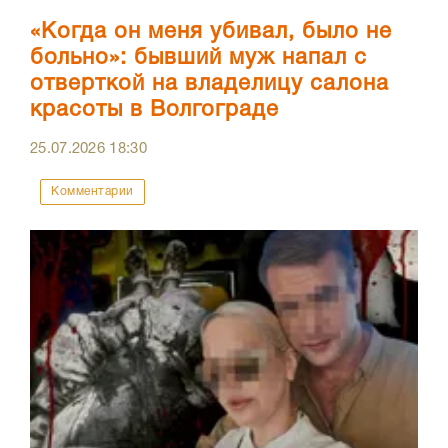
«Когда он меня убивал, было не
больно»: бывший муж напал с
отверткой на владелицу салона
красоты в Волгограде
25.07.2026
18:30
Комментарии