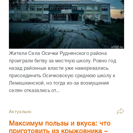
Жители Села Осички Руднянского района
проиграли битву за местную школу. Ровно год
назад районные власти уже намеревались
присоединить Осичковскую среднюю школу к
Лемешкинской, но тогда из-за возмущения
селян отказались от...
Актуально
Максимум пользы и вкуса: что
приготовить из крыжовника –