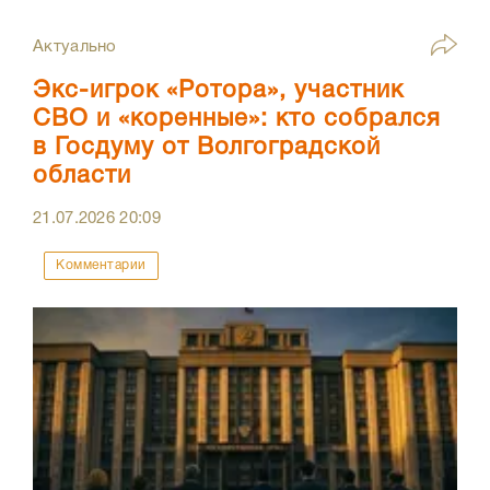
Актуально
Экс-игрок «Ротора», участник
СВО и «коренные»: кто собрался
в Госдуму от Волгоградской
области
21.07.2026
20:09
Комментарии