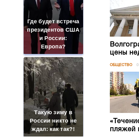
Где будет встреча
президентов США
и России:
Волгогр
Европа?
цены не
ОБЩЕСТВО
0
Такую зиму в
России никто не
«Течени
ждал: как так?!
пляжей 