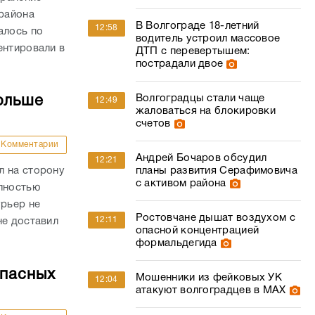
района
В Волгограде 18-летний
12:58
алось по
водитель устроил массовое
ентировали в
ДТП с перевертышем:
пострадали двое
Волгоградцы стали чаще
ольше
12:49
жаловаться на блокировки
счетов
Комментарии
Андрей Бочаров обсудил
12:21
л на сторону
планы развития Серафимовича
с активом района
олностью
урьер не
Ростовчане дышат воздухом с
12:11
не доставил
опасной концентрацией
формальдегида
опасных
Мошенники из фейковых УК
12:04
атакуют волгоградцев в МАХ