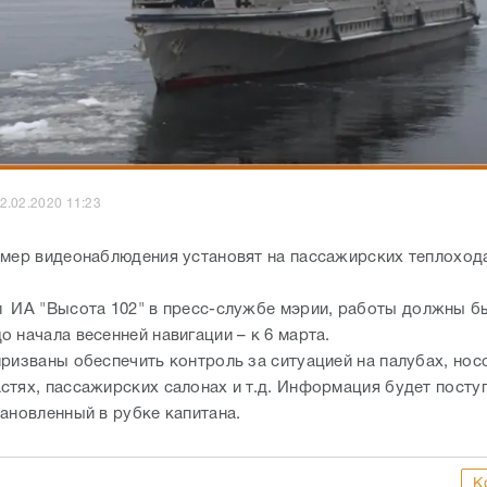
2.02.2020 11:23
амер видеонаблюдения установят на пассажирских теплоход
 ИА "Высота 102" в пресс-службе мэрии, работы
должны б
 начала весенней навигации – к 6 марта.
призваны обеспечить контроль за ситуацией на палубах, нос
стях, пассажирских салонах и т.д. Информация будет поступ
тановленный в рубке капитана.
К