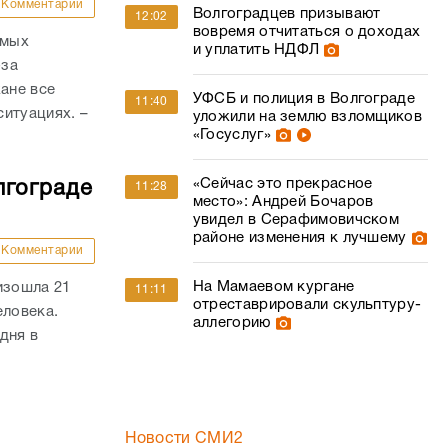
Комментарии
Волгоградцев призывают
12:02
вовремя отчитаться о доходах
амых
и уплатить НДФЛ
-за
ане все
УФСБ и полиция в Волгограде
11:40
итуациях. –
уложили на землю взломщиков
«Госуслуг»
«Сейчас это прекрасное
лгограде
11:28
место»: Андрей Бочаров
увидел в Серафимовичском
районе изменения к лучшему
Комментарии
На Мамаевом кургане
изошла 21
11:11
отреставрировали скульптуру-
еловека.
аллегорию
дня в
Новости СМИ2