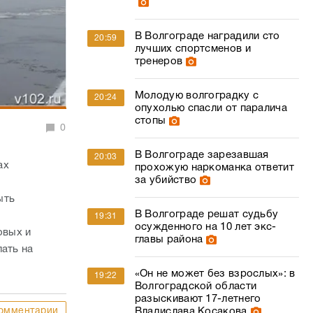
В Волгограде наградили сто
20:59
лучших спортсменов и
тренеров
Молодую волгоградку с
20:24
опухолью спасли от паралича
стопы
0
В Волгограде зарезавшая
20:03
ах
прохожую наркоманка ответит
за убийство
ыть
В Волгограде решат судьбу
19:31
осужденного на 10 лет экс-
овых и
главы района
ать на
«Он не может без взрослых»: в
19:22
Волгоградской области
разыскивают 17-летнего
омментарии
Владислава Косакова