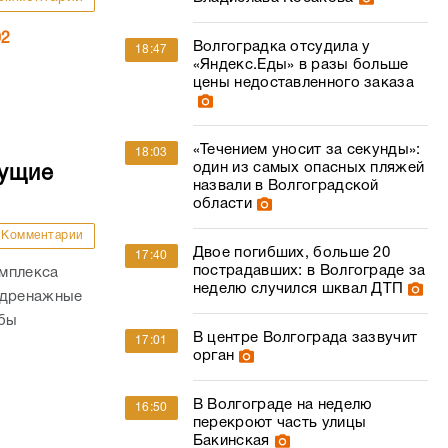
02
Волгоградка отсудила у
18:47
«Яндекс.Еды» в разы больше
цены недоставленного заказа
«Течением уносит за секунды»:
18:03
один из самых опасных пляжей
дущие
назвали в Волгоградской
области
Комментарии
Двое погибших, больше 20
17:40
пострадавших: в Волгограде за
омплекса
неделю случился шквал ДТП
 дренажные
обы
В центре Волгограда зазвучит
17:01
орган
В Волгограде на неделю
16:50
перекроют часть улицы
Бакинская