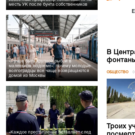
месть УК после бунта собственников
Е
В Центр
фонтан
«Лучше быть крупной рыбой в
маленьком водоеме»: почему молодые
волгоградцы все чаще возвращаются
ОБЩЕСТВО
0
домой из Москвы
Троих у
«Каждое преступление оставляет след
посмерт