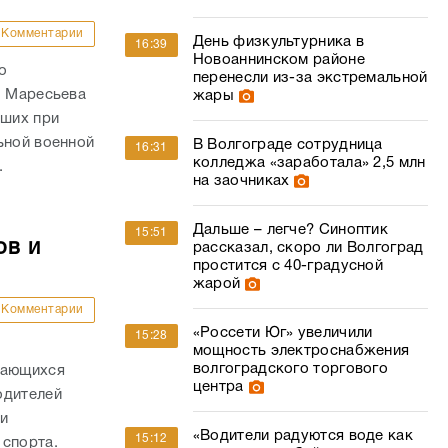
Комментарии
День физкультурника в
16:39
Новоаннинском районе
о
перенесли из-за экстремальной
. Маресьева
жары
ших при
ьной военной
В Волгограде сотрудница
16:31
колледжа «заработала» 2,5 млн
.
на заочниках
Дальше – легче? Синоптик
15:51
ов и
рассказал, скоро ли Волгоград
простится с 40-градусной
жарой
Комментарии
«Россети Юг» увеличили
15:28
мощность электроснабжения
волгоградского торгового
дающихся
центра
одителей
и
«Водители радуются воде как
15:12
 спорта.