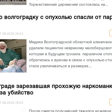
Торжественная церемония состоялась на...
 волгоградку с опухолью спасли от па
7.08.2026
20:24
Медики Волгоградской областной клиничес
удалили пациентке невриному малоберцовог
которая в будущем грозила параличом сто
обратилась к врачам в связи с опухолью сто
стала увеличиваться в размерах...
граде зарезавшая прохожую наркоман
 за убийство
7.08.2026
20:03
После смерти получившей тяжелое ножевое