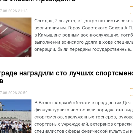
7.08.2026
21:18
Сегодня, 7 августа, в Центре патриотическог
воспитания им. Героя Советского Союза А.П
в Камышине родным военнослужащих, погиб
выполнении воинского долга в ходе специал
операции, были переданы государственные..
граде наградили сто лучших спортсмен
в
7.08.2026
20:59
В Волгоградской области в преддверии Дня
физкультурника чествовали порядка ста вы
спортсменов, заслуженных тренеров, руков
спортивных учреждений, ветеранов отрасли 
специалистов сферы физической культуры и