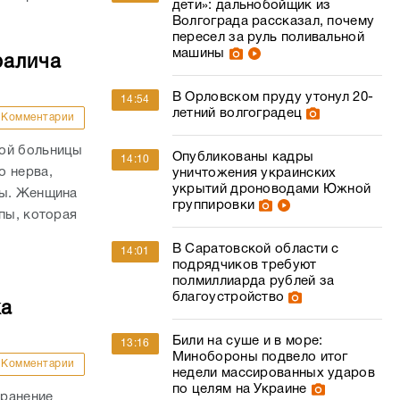
дети»: дальнобойщик из
Волгограда рассказал, почему
пересел за руль поливальной
машины
ралича
В Орловском пруду утонул 20-
14:54
летний волгоградец
Комментарии
кой больницы
Опубликованы кадры
14:10
о нерва,
уничтожения украинских
укрытий дроноводами Южной
пы. Женщина
группировки
пы, которая
В Саратовской области с
14:01
подрядчиков требуют
полмиллиарда рублей за
благоустройство
ка
Били на суше и в море:
13:16
Минобороны подвело итог
Комментарии
недели массированных ударов
по целям на Украине
 ранение