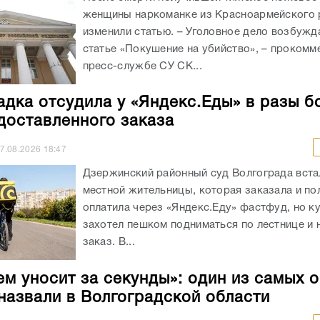
женщины наркоманке из Красноармейского 
изменили статью. – Уголовное дело возбужд
статье «Покушение на убийство», – прокомм
пресс-службе СУ СК...
адка отсудила у «Яндекс.Еды» в разы б
доставленного заказа
7.08.2026
18:47
Дзержинский районный суд Волгограда вста
местной жительницы, которая заказала и п
оплатила через «Яндекс.Еду» фастфуд, но к
захотел пешком подниматься по лестнице и 
заказ. В...
ем уносит за секунды»: один из самых 
назвали в Волгоградской области