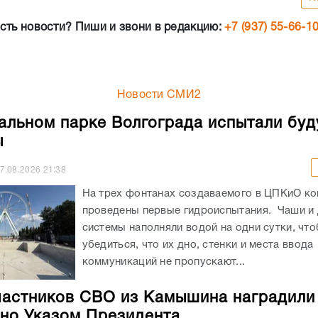
сть новости? Пиши и звони в редакцию:
+7 (937) 55-66-1
Новости СМИ2
альном парке Волгограда испытали бу
ы
7.08.2026
21:38
На трех фонтанах создаваемого в ЦПКиО к
проведены первые гидроиспытания. Чаши и
системы наполняли водой на одни сутки, чт
убедиться, что их дно, стенки и места ввода
коммуникаций не пропускают...
частников СВО из Камышина наградили
но Указом Президента