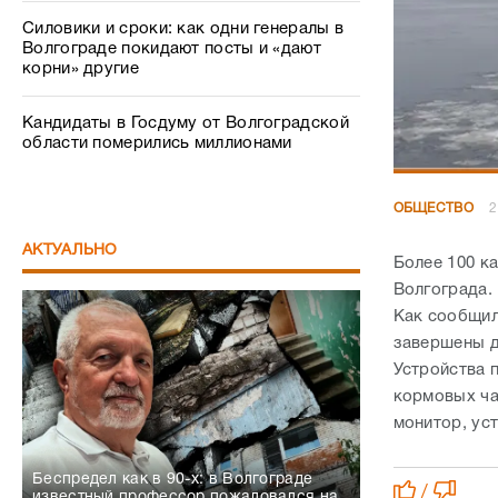
Силовики и сроки: как одни генералы в
Волгограде покидают посты и «дают
корни» другие
Кандидаты в Госдуму от Волгоградской
области померились миллионами
ОБЩЕСТВО
2
АКТУАЛЬНО
Более 100 к
Волгограда.
Как сообщил
завершены до
Устройства 
кормовых ча
монитор, ус
Беспредел как в 90-х: в Волгограде
/
известный профессор пожаловался на