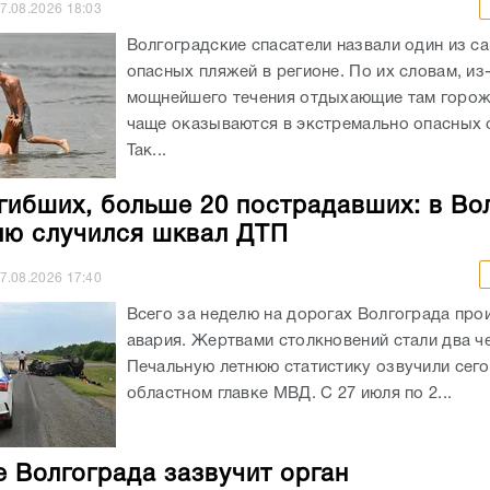
7.08.2026
18:03
Волгоградские спасатели назвали один из с
опасных пляжей в регионе. По их словам, из
мощнейшего течения отдыхающие там горож
чаще оказываются в экстремально опасных с
Так...
гибших, больше 20 пострадавших: в Во
лю случился шквал ДТП
7.08.2026
17:40
Всего за неделю на дорогах Волгограда про
авария. Жертвами столкновений стали два ч
Печальную летнюю статистику озвучили сего
областном главке МВД. С 27 июля по 2...
е Волгограда зазвучит орган