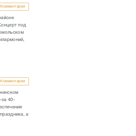
Комментарии
районе
Концерт под
сомольском
илармоний,
Комментарии
ннинском
-за 40-
беспечения
праздника, а