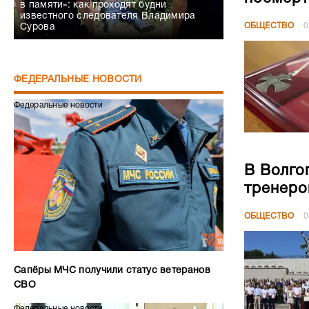
в памяти»: как проходят будни
известного следователя Владимира
ОБЩЕСТВО
0
Сурова
ФЕДЕРАЛЬНЫЕ НОВОСТИ
Федеральные новости
В Волго
тренеро
ОБЩЕСТВО
0
Сапёры МЧС получили статус ветеранов
СВО
Федеральные новости