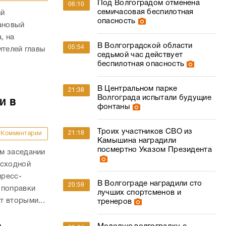
Под Волгоградом отменена
06:10
семичасовая беспилотная
ий
опасность
ановый
, на
В Волгоградской области
05:54
ителей главы
седьмой час действует
беспилотная опасность
В Центральном парке
21:38
Волгограда испытали будущие
и в
фонтаны
Троих участников СВО из
21:18
Комментарии
Камышина наградили
посмертно Указом Президента
м заседании
асходной
пресс-
В Волгограде наградили сто
20:59
 поправки
лучших спортсменов и
 вторыми...
тренеров