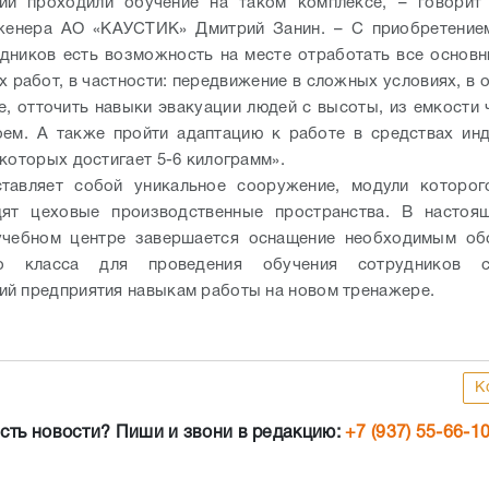
ий проходили обучение на таком комплексе, – говорит 
нженера АО «КАУСТИК» Дмитрий Занин. – С приобретением
дников есть возможность на месте отработать все основ
х работ, в частности: передвижение в сложных условиях, в 
е, отточить навыки эвакуации людей с высоты, из емкости 
ем. А также пройти адаптацию к работе в средствах ин
 которых достигает 5-6 килограмм».
ставляет собой уникальное сооружение, модули которог
дят цеховые производственные пространства. В настоя
учебном центре завершается оснащение необходимым об
го класса для проведения обучения сотрудников с
й предприятия навыкам работы на новом тренажере.
К
сть новости? Пиши и звони в редакцию:
+7 (937) 55-66-1