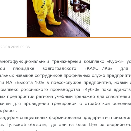
28.08.2019 09:36
многофункциональный тренажерный комплекс «Куб-3» ус
ной площадке волгоградского «КАУСТИКа» для
альных навыков сотрудников профильных служб предприя
ли ИА «Высота 102» в пресс-службе предприятия, новый 
омплекс российского производства «Куб-3» пока единст
х предприятий региона учебный тренажер для спасателей
начен для проведения тренировок с отработкой основны
х работ.
андирам специальных формирований предприятия приходил
к Тульской области, где они на базе Центра аварийно-