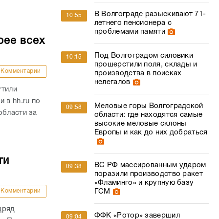
В Волгограде разыскивают 71-
10:55
летнего пенсионера с
проблемами памяти
рее всех
Под Волгоградом силовики
10:15
прошерстили поля, склады и
Комментарии
производства в поисках
нелегалов
утили
 в hh.ru по
Меловые горы Волгоградской
09:58
области за
области: где находятся самые
высокие меловые склоны
Европы и как до них добраться
ти
ВС РФ массированным ударом
09:38
поразили производство ракет
«Фламинго» и крупную базу
Комментарии
ГСМ
дряд
ФФК «Ротор» завершил
09:04