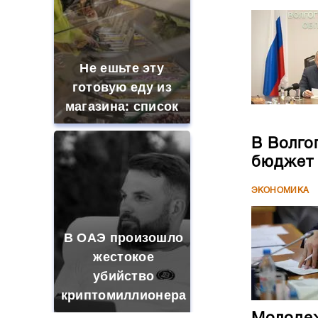
Не ешьте эту
готовую еду из
магазина: список
В Волго
бюджет
ЭКОНОМИКА
В ОАЭ произошло
жестокое
убийство
криптомиллионера