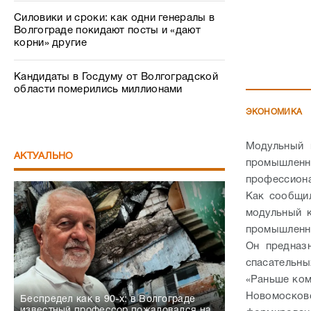
Силовики и сроки: как одни генералы в
Волгограде покидают посты и «дают
корни» другие
Кандидаты в Госдуму от Волгоградской
области померились миллионами
ЭКОНОМИКА
Модульный 
АКТУАЛЬНО
промышлен
профессион
Как сообщи
модульный к
промышленны
Он предназ
спасательны
«Раньше ком
Новомосковс
Беспредел как в 90-х: в Волгограде
известный профессор пожаловался на