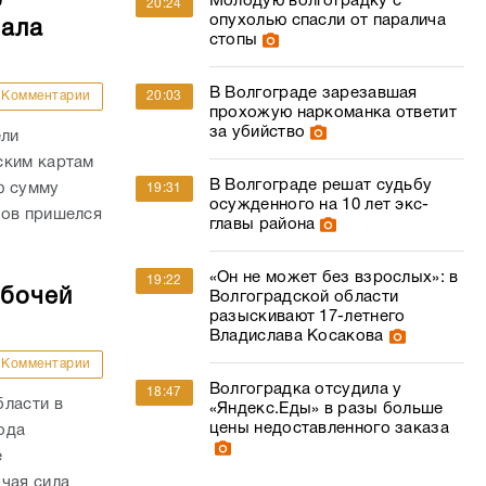
о
Молодую волгоградку с
20:24
опухолью спасли от паралича
чала
стопы
В Волгограде зарезавшая
Комментарии
20:03
прохожую наркоманка ответит
за убийство
ели
ским картам
В Волгограде решат судьбу
ю сумму
19:31
осужденного на 10 лет экс-
дов пришелся
главы района
«Он не может без взрослых»: в
19:22
абочей
Волгоградской области
разыскивают 17-летнего
Владислава Косакова
Комментарии
Волгоградка отсудила у
18:47
бласти в
«Яндекс.Еды» в разы больше
цены недоставленного заказа
года
е
чая сила