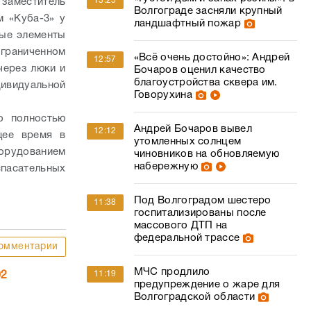
13:25
заместитель
Волгограде засняли крупный
 «Куба-3» у
ландшафтный пожар
ные элементы
ограниченном
«Всё очень достойно»: Андрей
12:57
через люки и
Бочаров оценил качество
благоустройства сквера им.
дивидуальной
Говорухина
о полностью
Андрей Бочаров вывел
12:12
щее время в
утомленных солнцем
орудованием
чиновников на обновляемую
набережную
пасательных
Под Волгоградом шестеро
11:38
госпитализированы после
массового ДТП на
федеральной трассе
омментарии
МЧС продлило
11:19
02
предупреждение о жаре для
Волгоградской области