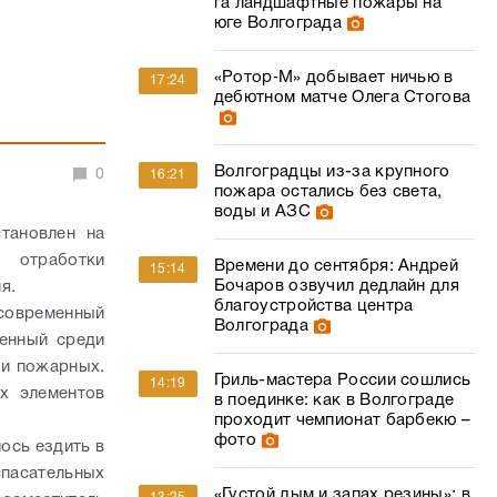
га ландшафтные пожары на
юге Волгограда
«Ротор‑М» добывает ничью в
17:24
дебютном матче Олега Стогова
Волгоградцы из-за крупного
0
16:21
пожара остались без света,
воды и АЗС
тановлен на
 отработки
Времени до сентября: Андрей
15:14
Бочаров озвучил дедлайн для
тия.
благоустройства центра
современный
Волгограда
венный среди
 и пожарных.
Гриль-мастера России сошлись
14:19
х элементов
в поединке: как в Волгограде
проходит чемпионат барбекю –
фото
ось ездить в
спасательных
«Густой дым и запах резины»: в