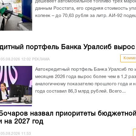
дешевеет автомобильное топливо трех маро
данным Росстата, его средняя стоимость уп
копеек – до 70,63 рубля за литр. АИ-92 подеш
дитный портфель Банка Уралсиб вырос
Комме
05.08.2026
12:02
РЕКЛАМА
Автокредитный портфель Банка Уралсиб по 
месяцев 2026 года вырос более чем в 1,2 раз
аналогичному показателю прошлого года и на
года составил 86,3 млрд рублей. Всего...
Бочаров назвал приоритеты бюджетно
и на 2027 год
05.08.2026
11:53