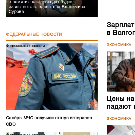
в памяти»: как проходят будни
известного следователя Владимира
Сурова
Зарплат
в Волго
ФЕДЕРАЛЬНЫЕ НОВОСТИ
ЭКОНОМИКА
Федеральные новости
Цены на
падают 
Сапёры МЧС получили статус ветеранов
ЭКОНОМИКА
СВО
Федеральные новости