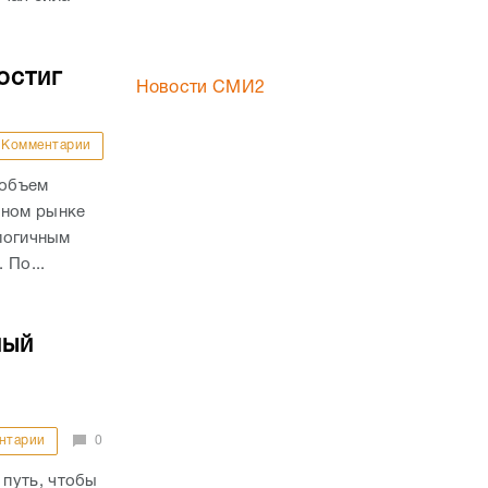
остиг
Новости СМИ2
Комментарии
 объем
чном рынке
алогичным
 По...
ный
нтарии
0
путь, чтобы