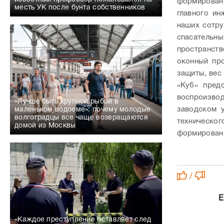
формирован
месть УК после бунта собственников
главного и
наших сотру
спасательны
пространств
оконный про
защиты, вес
«Куб» пред
воспроизво
«Лучше быть крупной рыбой в
заводском 
маленьком водоеме»: почему молодые
волгоградцы все чаще возвращаются
техническо
домой из Москвы
формировани
/
Е
«Каждое преступление оставляет след