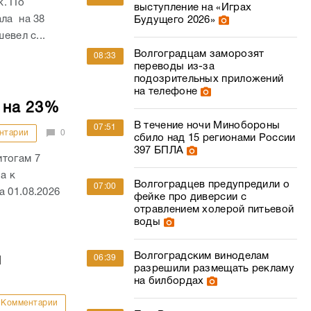
к. По
выступление на «Играх
ала на 38
Будущего 2026»
евел с...
Волгоградцам заморозят
08:33
переводы из-за
подозрительных приложений
на телефоне
 на 23%
В течение ночи Минобороны
07:51
нтарии
0
сбило над 15 регионами России
397 БПЛА
итогам 7
а к
Волгоградцев предупредили о
07:00
 01.08.2026
фейке про диверсии с
отравлением холерой питьевой
воды
Волгоградским виноделам
й
06:39
разрешили размещать рекламу
на билбордах
Комментарии