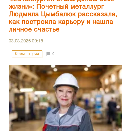
жизни»: Почетный металлург
Людмила Цымбалюк рассказала,
как построила карьеру и нашла
личное счастье
03.08.2026
09:18
Комментарии
0