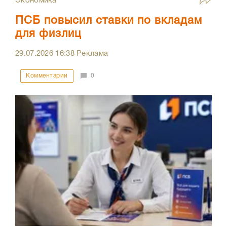
Экономика
ПСБ повысил ставки по вкладам
для физлиц
29.07.2026
16:38
Реклама
Комментарии
0