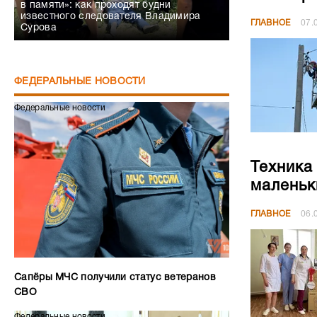
в памяти»: как проходят будни
известного следователя Владимира
ГЛАВНОЕ
07.
Сурова
ФЕДЕРАЛЬНЫЕ НОВОСТИ
Федеральные новости
Техника
маленьк
ГЛАВНОЕ
06.
Сапёры МЧС получили статус ветеранов
СВО
Федеральные новости