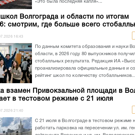
«Это была последняя капля»...
 школ Волгограда и области по итогам
6: смотрим, где больше всего стобалль
07.2026
16:43
По данным комитета образования и науки В
области, в 2026 году 80 выпускников получи
стобалльных результата. Редакция ИА «Выс
проанализировала официальные данные и с
рейтинг школ по количеству стобалльников..
а взамен Привокзальной площади в Во
ает в тестовом режиме с 21 июля
07.2026
21:40
С 21 июля в Волгограде в тестовом режиме 
работать парковка на пересечении ул. им. ге