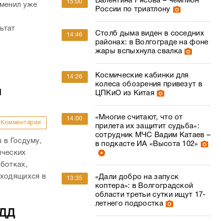
Валентина Рясова – чемпион
15:00
сменил уже
России по триатлону
ьтат
Столб дыма виден в соседних
14:46
районах: в Волгограде на фоне
жары вспыхнула свалка
Космические кабинки для
14:26
колеса обозрения привезут в
и
ЦПКиО из Китая
«Многие считают, что от
14:00
Комментарии
прилета их защитит судьба»:
сотрудник МЧС Вадим Катаев –
 в Госдуму,
в подкасте ИА «Высота 102»
ических
ботках,
аходящихся в
«Дали добро на запуск
13:35
коптера»: в Волгоградской
области третьи сутки ищут 17-
летнего подростка
БДД