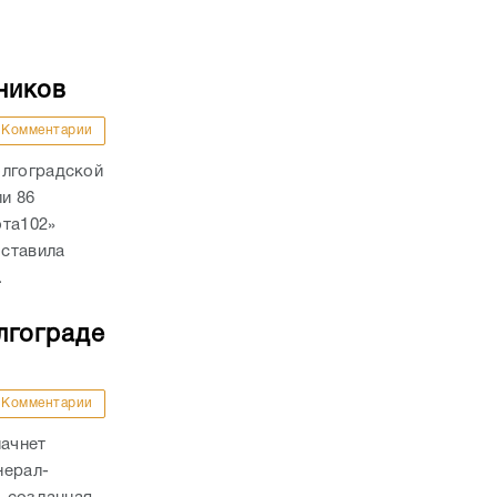
ников
Комментарии
олгоградской
ли 86
ота102»
оставила
.
лгограде
Комментарии
начнет
нерал-