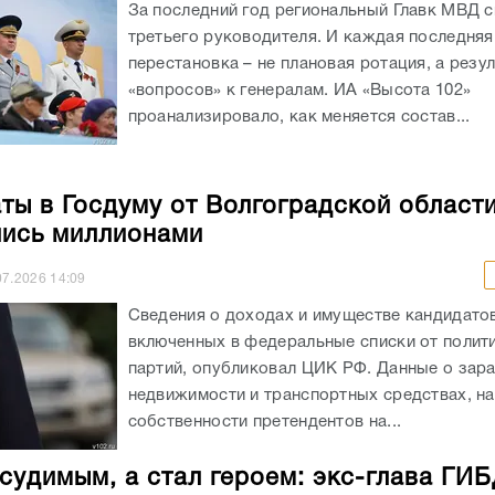
За последний год региональный Главк МВД 
третьего руководителя. И каждая последняя
перестановка – не плановая ротация, а резул
«вопросов» к генералам. ИА «Высота 102»
проанализировало, как меняется состав...
ты в Госдуму от Волгоградской област
ись миллионами
07.2026
14:09
Сведения о доходах и имуществе кандидатов
включенных в федеральные списки от полит
партий, опубликовал ЦИК РФ. Данные о зара
недвижимости и транспортных средствах, н
собственности претендентов на...
судимым, а стал героем: экс-глава ГИ