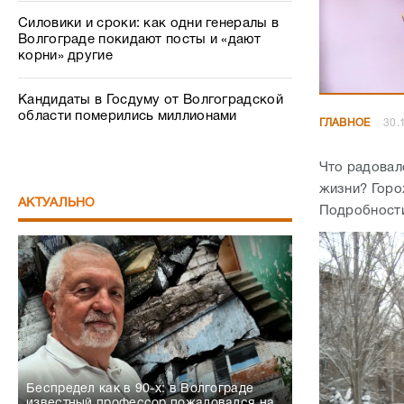
Силовики и сроки: как одни генералы в
Волгограде покидают посты и «дают
корни» другие
Кандидаты в Госдуму от Волгоградской
области померились миллионами
ГЛАВНОЕ
30.
Что радовал
жизни? Горо
АКТУАЛЬНО
Подробности
Беспредел как в 90-х: в Волгограде
известный профессор пожаловался на