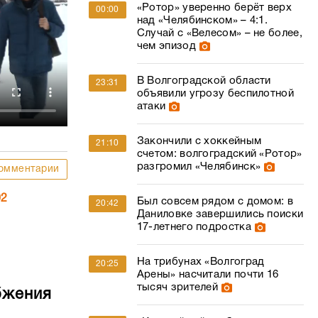
«Ротор» уверенно берёт верх
00:00
над «Челябинском» – 4:1.
Случай с «Велесом» – не более,
чем эпизод
В Волгоградской области
23:31
объявили угрозу беспилотной
атаки
Закончили с хоккейным
21:10
счетом: волгоградский «Ротор»
разгромил «Челябинск»
омментарии
02
Был совсем рядом с домом: в
20:42
Даниловке завершились поиски
17-летнего подростка
На трибунах «Волгоград
20:25
Арены» насчитали почти 16
тысяч зрителей
бжения