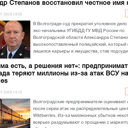
др Степанов восстановил честное имя
07.2026
18:03
В Волгограде суд прекратил уголовное дело
экс-начальника УГИБДД ГУ МВД России по
Волгоградской области Александра Степано
высокопоставленный полицейский, который 
лишился карьеры и имущества, став подсуди
ма есть, а решения нет»: предпринима
ада теряют миллионы из-за атак ВСУ н
ies
07.2026
14:10
Волгоградские предприниматели оценивают 
после серии атак на распределительные цен
Wildberries. Из-за миллионных убытков неко
всерьез раздумывают о прощании с маркет