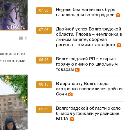
Неделя без магнитных бурь
07:50
началась для волгоградцев
Двойной успех Волгоградской
07:06
области. Рясова – чемпионка в
0
личном зачёте, сборная
региона – в микст‑эстафете
сходили в их
Волгоградский РПН открыл
06:58
и новостями.
горячую линию по школьным
товарам
В аэропорту Волгограда
06:15
экстренно приземлился рейс из
Сочи
Волгоградской области около
05:52
6 часов угрожали украинские
БПЛА