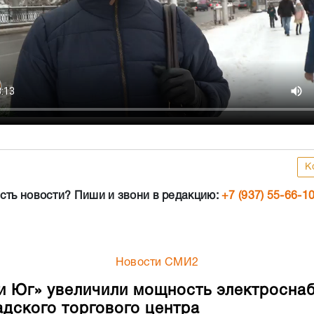
К
сть новости? Пиши и звони в редакцию:
+7 (937) 55-66-1
Новости СМИ2
и Юг» увеличили мощность электросна
адского торгового центра