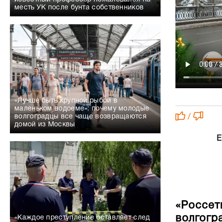
месть УК после бунта собственников
«Лучше быть крупной рыбой в
маленьком водоеме»: почему молодые
волгоградцы все чаще возвращаются
/
домой из Москвы
Е
«Россет
волгогр
«Каждое преступление оставляет след