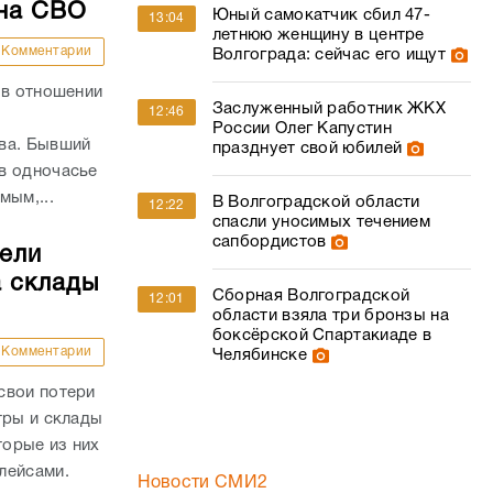
 на СВО
Юный самокатчик сбил 47-
13:04
летнюю женщину в центре
Комментарии
Волгограда: сейчас его ищут
 в отношении
Заслуженный работник ЖКХ
12:46
России Олег Капустин
ва. Бывший
празднует свой юбилей
в одночасье
мым,...
В Волгоградской области
12:22
спасли уносимых течением
сапбордистов
тели
а склады
Сборная Волгоградской
12:01
области взяла три бронзы на
боксёрской Спартакиаде в
Комментарии
Челябинске
свои потери
тры и склады
торые из них
плейсами.
Новости СМИ2