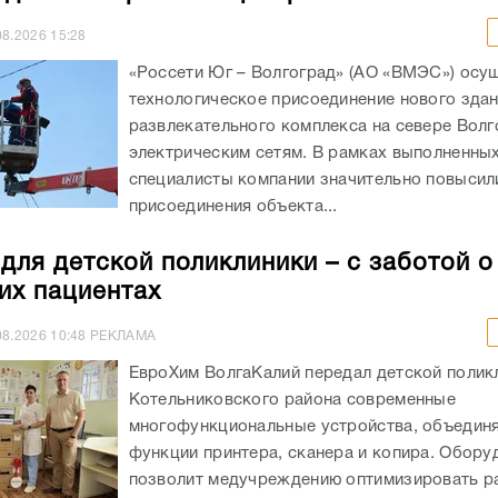
08.2026
15:28
«Россети Юг – Волгоград» (АО «ВМЭС») осу
технологическое присоединение нового здан
развлекательного комплекса на севере Волг
электрическим сетям. В рамках выполненны
специалисты компании значительно повыси
присоединения объекта...
 для детской поликлиники – с заботой о
их пациентах
08.2026
10:48
РЕКЛАМА
ЕвроХим ВолгаКалий передал детской полик
Котельниковского района современные
многофункциональные устройства, объеди
функции принтера, сканера и копира. Обору
позволит медучреждению оптимизировать р