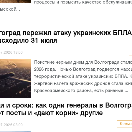
процессы и повысить качество обслуживани
ысокой...
гоград пережил атаку украинских БПЛА:
исходило 31 июля
07.2026
18:00
Поистине черным днем для Волгограда стало
2026 года. Ночью Волгоград подвергся мас
террористической атаке украинских БПЛА. 
жертвой налета вражеских дронов стала жи
Красноармейского района, есть раненые....
и и сроки: как одни генералы в Волгог
т посты и «дают корни» другие
Комме
07.2026
08:00