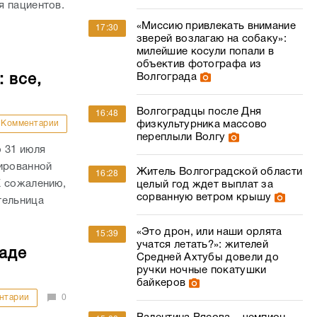
я пациентов.
«Миссию привлекать внимание
17:30
зверей возлагаю на собаку»:
милейшие косули попали в
объектив фотографа из
Волгограда
 все,
Волгоградцы после Дня
16:48
физкультурника массово
Комментарии
переплыли Волгу
 31 июля
сированной
Житель Волгоградской области
16:28
К сожалению,
целый год ждет выплат за
сорванную ветром крышу
тельница
«Это дрон, или наши орлята
15:39
учатся летать?»: жителей
раде
Средней Ахтубы довели до
ручки ночные покатушки
байкеров
нтарии
0