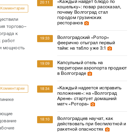
«Каждый найдет блюдо по
20:11
кошельку»: повар рассказал,
Комментарии
почему Волгоград стал
городом грузинских
ществили
ресторанов
ия торгово–
ограда к
Волгоградский «Ротор»
19:33
х работ
феерично отыграл первый
ли мощность
тайм: на табло уже 3:1
Капсульный отель на
19:09
территории аэропорта продают
в Волгограде
«Каждый надеется исправить
Комментарии
18:34
положение»: на «Волгоград
Арене» стартует домашний
линике
матч «Ротора»
няющие
Волгоградцев научат, как
18:10
дование
действовать при беспилотной и
абочие
ракетной опасностях