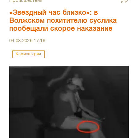
Происшествия
«Звездный час близко»: в
Волжском похитителю суслика
пообещали скорое наказание
04.08.2026
17:19
Комментарии