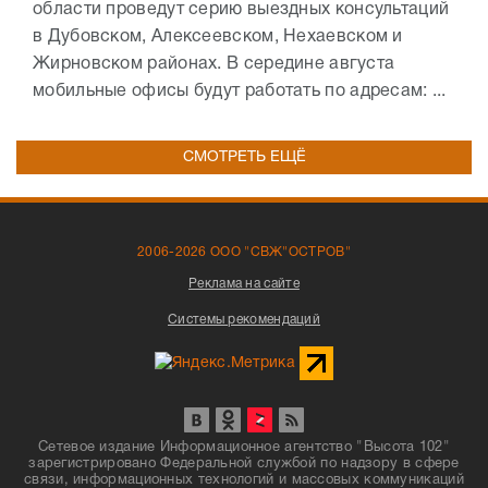
области проведут серию выездных консультаций
в Дубовском, Алексеевском, Нехаевском и
Жирновском районах. В середине августа
мобильные офисы будут работать по адресам: ...
СМОТРЕТЬ ЕЩЁ
2006-2026 ООО "СВЖ"ОСТРОВ"
Реклама на сайте
Системы рекомендаций
Сетевое издание Информационное агентство "Высота 102"
зарегистрировано Федеральной службой по надзору в сфере
связи, информационных технологий и массовых коммуникаций