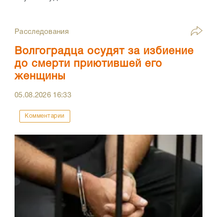
Расследования
Волгоградца осудят за избиение
до смерти приютившей его
женщины
05.08.2026
16:33
Комментарии