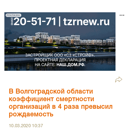
РЕКЛАМА
В Волгоградской области
коэффициент смертности
организаций в 4 раза превысил
рождаемость
10.03.2020
10:37