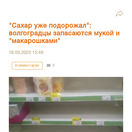
"Сахар уже подорожал":
волгоградцы запасаются мукой и
"макарошками"
18.03.2020
15:46
Комментарии
0