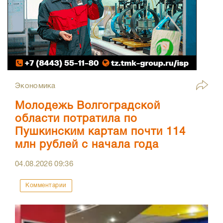
Экономика
Молодежь Волгоградской
области потратила по
Пушкинским картам почти 114
млн рублей с начала года
04.08.2026
09:36
Комментарии