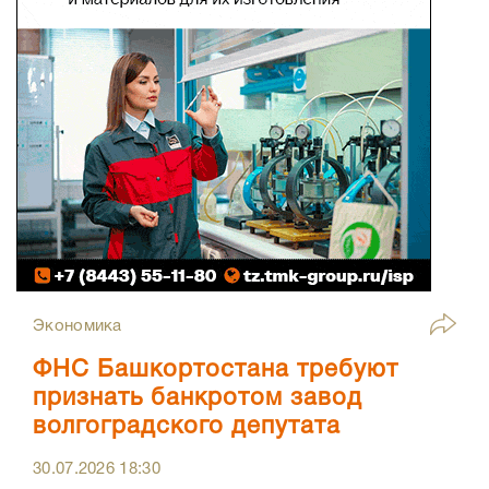
Экономика
ФНС Башкортостана требуют
признать банкротом завод
волгоградского депутата
30.07.2026
18:30