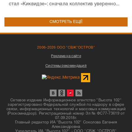
стал «Киквидзе»: сначала коллектив уверенно...
СМОТРЕТЬ ЕЩЁ
2006-2026 ООО "СВЖ"ОСТРОВ"
Реклама на сайте
Системы рекомендаций
Сетевое издание Информационное агентство "Высота 102"
зарегистрировано Федеральной службой по надзору в сфере
связи, информационных технологий и массовых коммуникаций
(Роскомнадзор). Регистрационный номер Эл № ФС77-73619 от
07.09.2018г.
Главный редактор ИА "Высота 102" Соколова Евгения
Александровна
Учредитель ИА "Высота 102" - ООО "СВЖ "ОСТРОВ"