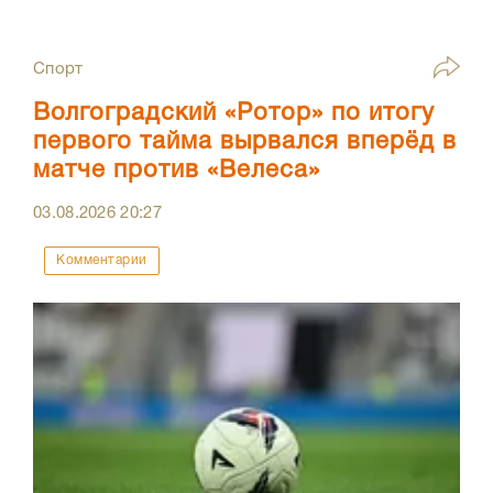
Спорт
Волгоградский «Ротор» по итогу
первого тайма вырвался вперёд в
матче против «Велеса»
03.08.2026
20:27
Комментарии